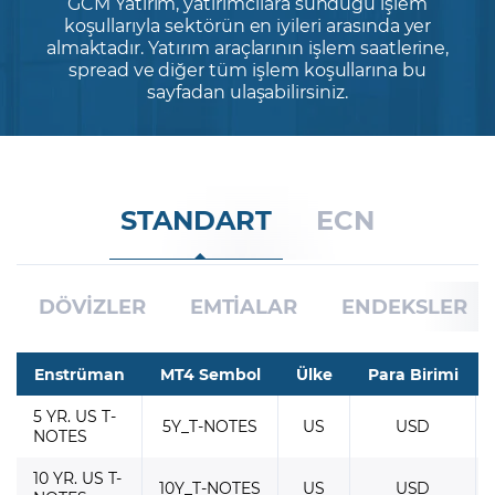
GCM Yatırım, yatırımcılara sunduğu işlem
koşullarıyla sektörün en iyileri arasında yer
almaktadır. Yatırım araçlarının işlem saatlerine,
Şifremi Unuttum
spread ve diğer tüm işlem koşullarına bu
sayfadan ulaşabilirsiniz.
STANDART
ECN
DÖVİZLER
EMTİALAR
ENDEKSLER
Enstrüman
MT4 Sembol
Ülke
Para Birimi
5 YR. US T-
5Y_T-NOTES
US
USD
NOTES
10 YR. US T-
10Y_T-NOTES
US
USD