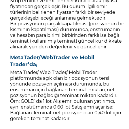
Stop emirler ve limit emirler kural olarak piyasa
fiyatından gerçekleşir. Bu durum ilgili emir
türlerinin belirlenen fiyattan farklı bir seviyede
gerçekleşebileceği anlamına gelmektedir.
Bir pozisyonun parçalı kapatılması (pozisyonun bir
kısmının kapatılması) durumunda, enstrümanın
ve hesabın para birimi birbirinden farklı ise bağlı
teminat (kullanılmış teminat) güncel kur dikkate
alınarak yeniden değerlenir ve güncellenir.
MetaTader/WebTrader ve Mobil
Trader’da;
Meta Trader/ Web Trader/ Mobil Trader
platformunda açık olan bir pozisyonun tersi
yönünde pozisyon açılması durumunda, bu
enstrüman için bağlanan teminat miktarı; net
pozisyonun bağladığı teminat miktarı kadardır.
Örn: GOLD’ da 1 lot Alış emri bulunan yatırımcı,
aynı enstrümanda 0,60 lot Satış emri açar ise;
Bağlanan Teminat net pozisyon olan 0,40 lot için
gereken teminat kadardır.