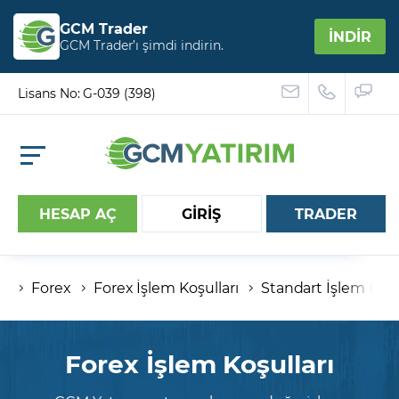
GCM Trader
İNDİR
GCM Trader’ı şimdi indirin.
Lisans No: G-039 (398)
HESAP AÇ
GİRİŞ
TRADER
Forex
Forex İşlem Koşulları
Standart İşlem Koşu
Hesap numaranız
Şifreniz
Forex İşlem Koşulları