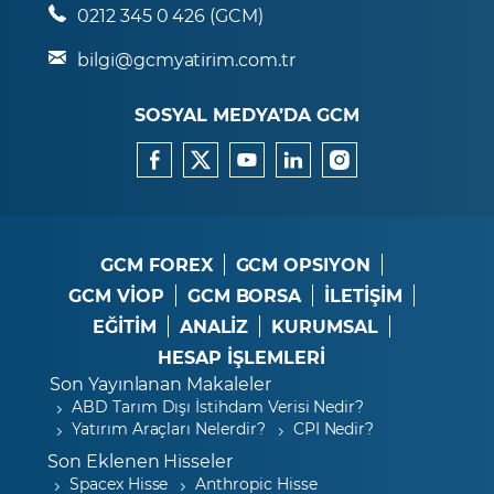
0212 345 0 426 (GCM)
bilgi@gcmyatirim.com.tr
SOSYAL MEDYA’DA GCM
GCM FOREX
GCM OPSIYON
GCM VİOP
GCM BORSA
İLETİŞİM
EĞİTİM
ANALİZ
KURUMSAL
HESAP İŞLEMLERİ
Son Yayınlanan Makaleler
ABD Tarım Dışı İstihdam Verisi Nedir?
Yatırım Araçları Nelerdir?
CPI Nedir?
Son Eklenen Hisseler
Spacex Hisse
Anthropic Hisse