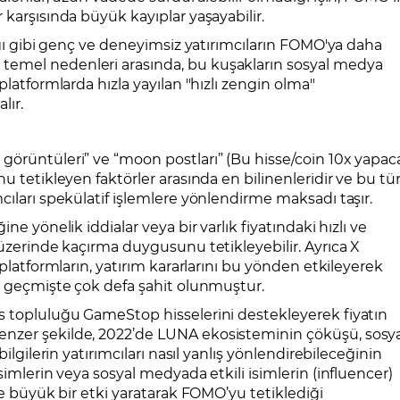
 karşısında büyük kayıplar yaşayabilir.
şağı gibi genç ve deneyimsiz yatırımcıların FOMO'ya daha
temel nedenleri arasında, bu kuşakların sosyal medya
platformlarda hızla yayılan "hızlı zengin olma"
lır.
görüntüleri” ve “moon postları” (Bu hisse/coin 10x yapac
u tetikleyen faktörler arasında en bilinenleridir ve bu tü
cıları spekülatif işlemlere yönlendirme maksadı taşır.
ne yönelik iddialar veya bir varlık fiyatındaki hızlı ve
 üzerinde kaçırma duygusunu tetikleyebilir. Ayrıca X
 platformların, yatırım kararlarını bu yönden etkileyerek
re geçmişte çok defa şahit olunmuştur.
s topluluğu GameStop hisselerini destekleyerek fiyatın
nzer şekilde, 2022’de LUNA ekosisteminin çöküşü, sosya
ilgilerin yatırımcıları nasıl yanlış yönlendirebileceğinin
simlerin veya sosyal medyada etkili isimlerin (influencer)
de büyük bir etki yaratarak FOMO’yu tetiklediği