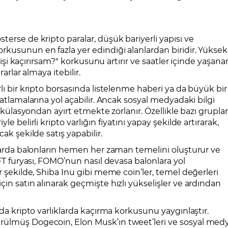
terse de kripto paralar, düşük bariyerli yapısı ve
rkusunun en fazla yer edindiği alanlardan biridir. Yüksek
elişi kaçırırsam?" korkusunu artırır ve saatler içinde yaşana
arlar almaya itebilir.
lı bir kripto borsasında listelenme haberi ya da büyük bir
patlamalarına yol açabilir. Ancak sosyal medyadaki bilgi
pekülasyondan ayırt etmekte zorlanır. Özellikle bazı gruplar
e belirli kripto varlığın fiyatını yapay şekilde artırarak,
ak şekilde satış yapabilir.
alarda balonların hemen her zaman temelini oluşturur ve
NFT furyası, FOMO’nun nasıl devasa balonlara yol
r şekilde, Shiba Inu gibi meme coin’ler, temel değerleri
in satın alınarak geçmişte hızlı yükselişler ve ardından
 da kripto varlıklarda kaçırma korkusunu yaygınlaştır.
rülmüş Dogecoin, Elon Musk’ın tweet’leri ve sosyal med