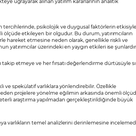
kteye uğrayarak alınan yatırım kararlarının analitik
 tercihlerinde, psikolojik ve duygusal faktörlerin etkisiyl
li ölçüde etkileyen bir olgudur. Bu durum, yatırımcıların
rle hareket etmesine neden olarak, genellikle riskli ve
nun yatırımcılar üzerindeki en yaygın etkileri ise şunlardır
yı takip etmeye ve her fırsatı değerlendirme dürtüsüyle s
i ve spekülatif varlıklara yönlendirebilir. Özellikle
t eden projelere yönelme eğilimin arkasında önemli ölçü
yeterli araştırma yapılmadan gerçekleştirildiğinde büyük
eya varlıkların temel analizlerini derinlemesine inceleme