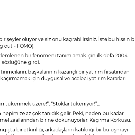
r şeyler oluyor ve siz onu kaçırabilirsiniz. İste bu hissin b
ng out - FOMO).
zlemlenen bir fenomeni tanımlamak için ilk defa 2004
d sözlüğüne girdi.
rımcıların, başkalarının kazançlı bir yatırım fırsatından
 kaçırmamak için duygusal ve aceleci yatırım kararları
ün tükenmek üzere!”, “Stoklar tükeniyor!”...
n hepimize az çok tanıdık gelir. Peki, neden bu kadar
temel zaaflarından birine dokunuyorlar: Kaçırma Korkusu.
ngıçta bir etkinliği, arkadaşların katıldığı bir buluşmayı