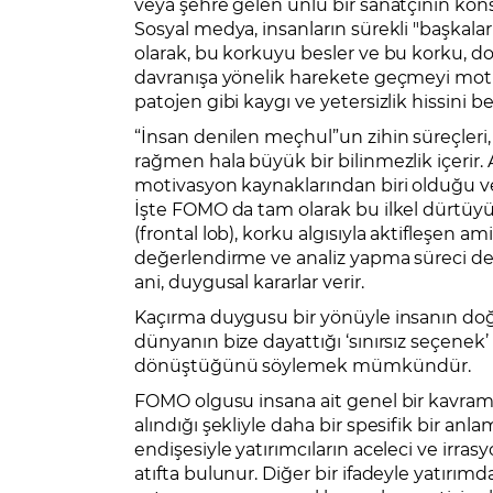
veya şehre gelen ünlü bir sanatçının kons
Sosyal medya, insanların sürekli "başkal
olarak, bu korkuyu besler ve bu korku, dol
davranışa yönelik harekete geçmeyi motiv
patojen gibi kaygı ve yetersizlik hissini b
“İnsan denilen meçhul”un zihin süreçleri
rağmen hala büyük bir bilinmezlik içeri
motivasyon kaynaklarından biri olduğu v
İşte FOMO da tam olarak bu ilkel dürtüyü
(frontal lob), korku algısıyla aktifleşen a
değerlendirme ve analiz yapma süreci devr
ani, duygusal kararlar verir.
Kaçırma duygusu bir yönüyle insanın doğ
dünyanın bize dayattığı ‘sınırsız seçene
dönüştüğünü söylemek mümkündür.
FOMO olgusu insana ait genel bir kavram 
alındığı şekliyle daha bir spesifik bir anl
endişesiyle yatırımcıların aceleci ve irr
atıfta bulunur. Diğer bir ifadeyle yatır