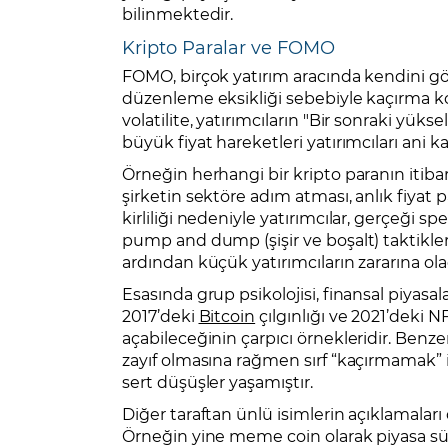
bilinmektedir.
Kripto Paralar ve FOMO
FOMO, birçok yatırım aracında kendini gös
düzenleme eksikliği sebebiyle kaçırma ko
volatilite, yatırımcıların "Bir sonraki yüks
büyük fiyat hareketleri yatırımcıları ani kar
Örneğin herhangi bir kripto paranın itibar
şirketin sektöre adım atması, anlık fiyat 
kirliliği nedeniyle yatırımcılar, gerçeği s
pump and dump (şişir ve boşalt) taktikleriyl
ardından küçük yatırımcıların zararına olac
Esasında grup psikolojisi, finansal piyas
2017’deki
Bitcoin
çılgınlığı ve 2021’deki 
açabileceğinin çarpıcı örnekleridir. Benze
zayıf olmasına rağmen sırf “kaçırmamak” iç
sert düşüşler yaşamıştır.
Diğer taraftan ünlü isimlerin açıklamaları
Örneğin yine meme coin olarak piyasa sü