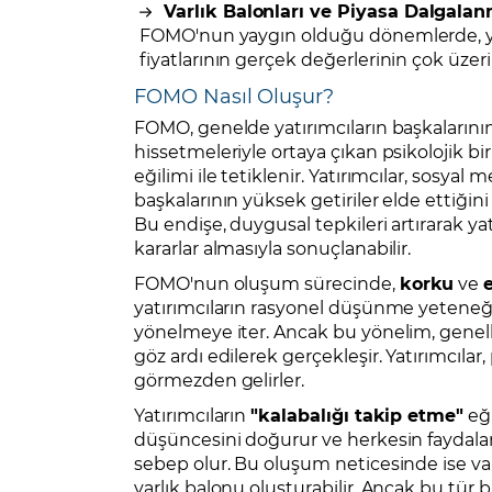
Varlık Balonları ve Piyasa Dalgalan
FOMO'nun yaygın olduğu dönemlerde, yatırı
fiyatlarının gerçek değerlerinin çok üzer
FOMO Nasıl Oluşur?
FOMO, genelde yatırımcıların başkalarının
hissetmeleriyle ortaya çıkan psikolojik b
eğilimi ile tetiklenir. Yatırımcılar, sosyal 
başkalarının yüksek getiriler elde ettiğini
Bu endişe, duygusal tepkileri artırarak ya
kararlar almasıyla sonuçlanabilir.
FOMO'nun oluşum sürecinde,
korku
ve
yatırımcıların rasyonel düşünme yeteneğini
yönelmeye iter. Ancak bu yönelim, genelli
göz ardı edilerek gerçekleşir. Yatırımcılar,
görmezden gelirler.
Yatırımcıların
"kalabalığı takip etme"
eği
düşüncesini doğurur ve herkesin faydal
sebep olur. Bu oluşum neticesinde ise varl
varlık balonu oluşturabilir. Ancak bu tür 