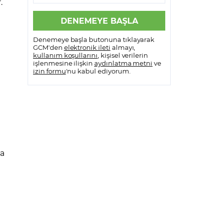
.
Denemeye başla butonuna tıklayarak
GCM'den
elektronik ileti
almayı,
kullanım koşullarını
, kişisel verilerin
işlenmesine ilişkin
aydınlatma metni
ve
izin formu
'nu kabul ediyorum.
’a