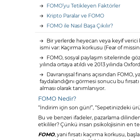
FOMO’yu Tetikleyen Faktörler
Kripto Paralar ve FOMO
FOMO ile Nasıl Başa Çıkılır?
Bir yerlerde heyecan veya keyif verici bi
ismi var: Kaçırma korkusu (Fear of missi
FOMO, sosyal paylaşım sitelerinde gö
yılında ortaya atıldı ve 2013 yılında Oxfor
Davranışsal finans açısından FOMO, yatı
faydalandığını görmesi sonucu bu fırsatı
alması olarak tanımlanıyor.
FOMO Nedir?
“İndirim için son gün!”, “Sepetinizdeki ür
Bu ve benzeri ifadeler, pazarlama dilinde
etkililer? Çünkü insan psikolojisinin en 
FOMO
, yani fırsatı kaçırma korkusu, başla