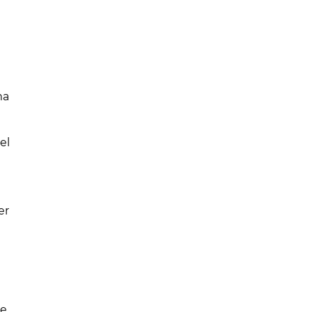
ma
el
er
le