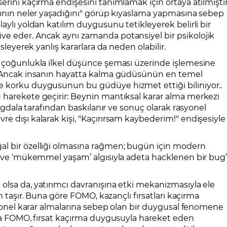
erini kaçırma endişesini tanımlamak için ortaya atılmıştır
arının neler yaşadığını" görüp kıyaslama yapmasına sebep
aylı yoldan katılım duygusunu tetikleyerek belirli bir
e eder. Ancak aynı zamanda potansiyel bir psikolojik
esleyerek yanlış kararlara da neden olabilir.
, çoğunlukla ilkel düşünce şeması üzerinde işlemesine
r. Ancak insanın hayatta kalma güdüsünün en temel
e korku duygusunun bu güdüye hizmet ettiği biliniyor..
 harekete geçirir: Beynin mantıksal karar alma merkezi
migdala tarafından baskılanır ve sonuç olarak rasyonel
e dışı kalarak kişi, "Kaçırırsam kaybederim!" endişesiyle
al bir özelliği olmasına rağmen; bugün için modern
k’ ve ‘mükemmel yaşam’ algısıyla adeta hacklenen bir bug
olsa da, yatırımcı davranışına etki mekanizmasıyla ele
am taşır. Buna göre FOMO, kazançlı fırsatları kaçırma
asyonel karar almalarına sebep olan bir duygusal fenomene
ımda FOMO, fırsat kaçırma duygusuyla hareket eden