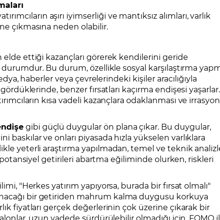
maları
mcıların aşırı iyimserliği ve mantıksız alımları, varlık
ine çıkmasına neden olabilir.
 elde ettiği kazançları görerek kendilerini geride
ir durumdur. Bu durum, özellikle sosyal karşılaştırma yap
medya, haberler veya çevrelerindeki kişiler aracılığıyla
 gördüklerinde, benzer fırsatları kaçırma endişesi yaşarlar.
tırımcıların kısa vadeli kazançlara odaklanması ve irrasyon
endişe
gibi güçlü duygular ön plana çıkar. Bu duygular,
 baskılar ve onları piyasada hızla yükselen varlıklara
kle yeterli araştırma yapılmadan, temel ve teknik analizl
 potansiyel getirileri abartma eğiliminde olurken, riskleri
limi, "Herkes yatırım yapıyorsa, burada bir fırsat olmalı"
anacağı bir getiriden mahrum kalma duygusu korkuya
ık fiyatları gerçek değerlerinin çok üzerine çıkarak bir
balonlar, uzun vadede sürdürülebilir olmadığı için, FOMO i