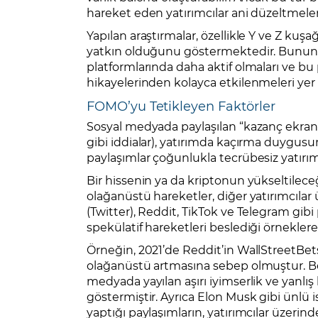
hareket eden yatırımcılar ani düzeltmeler
Yapılan araştırmalar, özellikle Y ve Z ku
yatkın olduğunu göstermektedir. Bunun 
platformlarında daha aktif olmaları ve bu 
hikayelerinden kolayca etkilenmeleri yer a
FOMO’yu Tetikleyen Faktörler
Sosyal medyada paylaşılan “kazanç ekran 
gibi iddialar), yatırımda kaçırma duygusun
paylaşımlar çoğunlukla tecrübesiz yatırım
Bir hissenin ya da kriptonun yükseltileceği
olağanüstü hareketler, diğer yatırımcılar
(Twitter), Reddit, TikTok ve Telegram gibi
spekülatif hareketleri beslediği örnekle
Örneğin, 2021’de Reddit’in WallStreetBet
olağanüstü artmasına sebep olmuştur. Be
medyada yayılan aşırı iyimserlik ve yanlış b
göstermiştir. Ayrıca Elon Musk gibi ünlü i
yaptığı paylaşımların, yatırımcılar üzerin