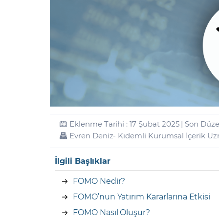
Zarar Olasılığınız
Forex Nedir?
İŞLEM PLATFORMLARI
Yurt Dışı Bilanço Takvimi
Yurt İçi
Sorularla Borsa
Finans Sözlüğü
Yasal Bildirimler
Para Güvenliği ve
Borsa Nedir
Model Portföy
S
GCM Trader Eğitim Videoları
GCM 
Eklenme Tarihi : 17 Şubat 2025 | Son Düz
Evren Deniz
- Kıdemli Kurumsal İçerik U
İlgili Başlıklar
FOMO Nedir?
FOMO’nun Yatırım Kararlarına Etkisi
FOMO Nasıl Oluşur?