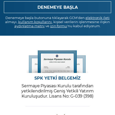
Denemeye başla butonuna tıklayarak GCM'den
elektronik ileti
almayı,
kullanım koşullarını
, kişisel verilerin işlenmesine ilişkin
aydınlatma metni
ve
izin formu
'nu kabul ediyorum.
SPK YETKİ BELGEMİZ
Sermaye Piyasası Kurulu tarafından
yetkilendirilmiş Geniş Yetkili Yatırım
Kuruluşudur. Lisans No: G-039 (398)