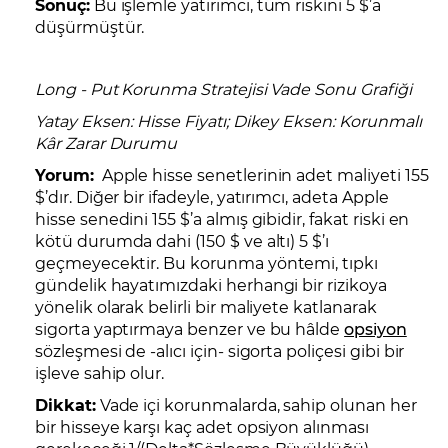
Sonuç:
Bu işlemle yatırımcı, tüm riskini 5 $’a
düşürmüştür.
Long - Put Korunma Stratejisi Vade Sonu Grafiği
Yatay Eksen: Hisse Fiyatı; Dikey Eksen: Korunmalı
Kâr Zarar Durumu
Yorum:
Apple hisse senetlerinin adet maliyeti 155
$’dır. Diğer bir ifadeyle, yatırımcı, adeta Apple
hisse senedini 155 $’a almış gibidir, fakat riski en
kötü durumda dahi (150 $ ve altı) 5 $’ı
geçmeyecektir. Bu korunma yöntemi, tıpkı
gündelik hayatımızdaki herhangi bir rizikoya
yönelik olarak belirli bir maliyete katlanarak
sigorta yaptırmaya benzer ve bu hâlde
opsiyon
sözleşmesi de -alıcı için- sigorta poliçesi gibi bir
işleve sahip olur.
Dikkat:
Vade içi korunmalarda, sahip olunan her
bir hisseye karşı kaç adet opsiyon alınması