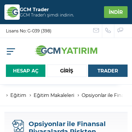
GCM Trader
İNDİR
GCM Trader’ı şimdi indirin.
Lisans No: G-039 (398)
HESAP AÇ
GİRİŞ
TRADER
Eğitim
Eğitim Makaleleri
Opsiyonlar ile Finan
Hesap numaranız
Şifreniz
Opsiyonlar ile Finansal
Piyasalarda Riskten