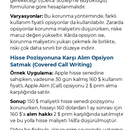
gerekeceği 1/(Delta*Sözleşme Büyüklüğü)
formülüne göre hesaplanmalıdır.
Varyasyonlar:
Bu korunma yönteminde, farklı
kullanım fiyatlı opsiyonlar da kullanılabilir. Zararda
opsiyonlar korunma maliyetini düşürürken, riske
maruz değeri yükseltir. Kârda opsiyon ise,
korunma maliyetini yukarı çekmek ile birlikte,
riski çok daha sınırlı bir düzeye indirir.
Hisse Pozisyonuna Karşı Alım Opsiyon
Satmak (Covered Call Writing)
Örnek Uygulama:
Apple hisse senedine
sahipken, vadesine 30 gün kalmış 160 $ kullanım
fiyatlı, Apple Alım (Call) opsiyonu 2 $ prim alma
karşılığında satılır.
Sonuç:
150 $ maliyetli hisse senedi pozisyonu
korunurken, hisseyi 160 dolardan 1 ay sonrası için
160 $’a
alım hakkı
2 $ prim karşılığında satılmıştır
ve bu yolla hisse maliyeti 148’a düşürülmüştür.
Diğer bir ifadeyle, alınan prim sayesinde, yatırımcı