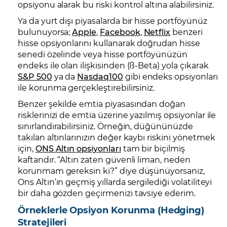
opsiyonu alarak bu riski kontrol altına alabilirsiniz.
Ya da yurt dışı piyasalarda bir hisse portföyünüz
bulunuyorsa;
Apple
,
Facebook
,
Netflix
benzeri
hisse opsiyonlarını kullanarak doğrudan hisse
senedi özelinde veya hisse portföyünüzün
endeks ile olan ilişkisinden (ß-Beta) yola çıkarak
S&P 500
ya da
Nasdaq100
gibi endeks opsiyonları
ile korunma gerçekleştirebilirsiniz.
Benzer şekilde emtia piyasasından doğan
risklerinizi de emtia üzerine yazılmış opsiyonlar ile
sınırlandırabilirsiniz. Örneğin, düğününüzde
takılan altınlarınızın değer kaybı riskini yönetmek
için,
ONS Altın opsiyonları
tam bir biçilmiş
kaftandır. “Altın zaten güvenli liman, neden
korunmam gereksin ki?” diye düşünüyorsanız,
Ons Altın’ın geçmiş yıllarda sergilediği volatiliteyi
bir daha gözden geçirmenizi tavsiye ederim.
Örneklerle Opsiyon Korunma (Hedging)
Stratejileri