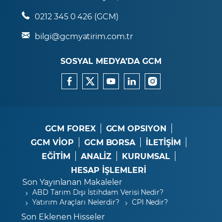
0212 345 0 426 (GCM)
bilgi@gcmyatirim.com.tr
SOSYAL MEDYA’DA GCM
GCM FOREX
GCM OPSIYON
GCM VİOP
GCM BORSA
İLETİŞİM
EĞİTİM
ANALİZ
KURUMSAL
HESAP İŞLEMLERİ
Son Yayınlanan Makaleler
ABD Tarım Dışı İstihdam Verisi Nedir?
Yatırım Araçları Nelerdir?
CPI Nedir?
Son Eklenen Hisseler