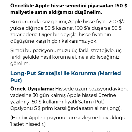
Öncelikle Apple hisse senedini piyasadan 150 $
maliyetle satın aldığımızı düşünelim.
Bu durumda, söz gelimi, Apple hisse fiyatı 200 $’a
yükseldiğinde 50 $ kazanır, 100 $’a düşerse 50 $
zarar ederiz. Diğer bir deyişle, hisse fiyatının
düşüşüne karşı hiçbir kalkanımız yok.
Şimdi bu pozisyonumuzu üç farklı stratejiyle, üç
farklı şekilde nasıl koruma altına alabileceğimizi
görelim.
Long-Put Stratejisi ile Korunma (Married
Put)
Örnek Uygulama:
Hissede uzun pozisyondayken,
vadesine 30 gün kalmış Apple hissesi üzerine
yazılmış 150 $ kullanım fiyatlı Satım (Put)
Opsiyonu 5 $ prim karşılığında satın alınır (long).
(Her bir Apple opsiyonunun sözleşme büyüklüğü
1 adet hissedir.)