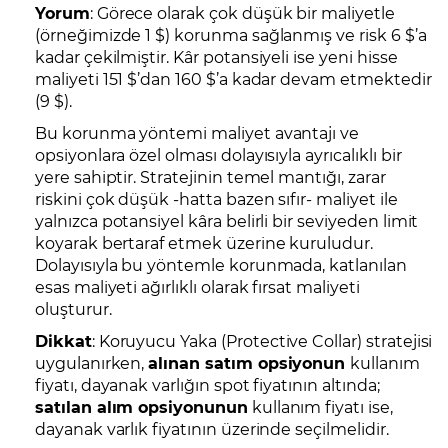
Yorum
: Görece olarak çok düşük bir maliyetle
(örneğimizde 1 $) korunma sağlanmış ve risk 6 $’a
kadar çekilmiştir. Kâr potansiyeli ise yeni hisse
maliyeti 151 $’dan 160 $’a kadar devam etmektedir
(9 $).
Bu korunma yöntemi maliyet avantajı ve
opsiyonlara özel olması dolayısıyla ayrıcalıklı bir
yere sahiptir. Stratejinin temel mantığı, zarar
riskini çok düşük -hatta bazen sıfır- maliyet ile
yalnızca potansiyel kâra belirli bir seviyeden limit
koyarak bertaraf etmek üzerine kuruludur.
Dolayısıyla bu yöntemle korunmada, katlanılan
esas maliyeti ağırlıklı olarak fırsat maliyeti
oluşturur.
Dikkat
: Koruyucu Yaka (Protective Collar) stratejisi
uygulanırken,
alınan satım opsiyonun
kullanım
fiyatı, dayanak varlığın spot fiyatının altında;
satılan alım opsiyonunun
kullanım fiyatı ise,
dayanak varlık fiyatının üzerinde seçilmelidir.