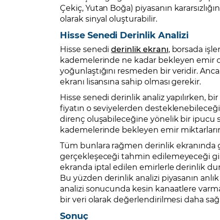
Çekiç, Yutan Boğa) piyasanın kararsızlığ
olarak sinyal oluşturabilir.
Hisse Senedi Derinlik Analizi
Hisse senedi
derinlik ekranı
, borsada işle
kademelerinde ne kadar bekleyen emir 
yoğunlaştığını resmeden bir veridir. Anca
ekranı lisansına sahip olması gerekir.
Hisse senedi derinlik analiz yapılırken, 
fiyatın o seviyelerden desteklenebileceğin
direnç oluşabileceğine yönelik bir ipucu sa
kademelerinde bekleyen emir miktarlarını
Tüm bunlara rağmen derinlik ekranında 
gerçekleşeceği tahmin edilemeyeceği gi
ekranda iptal edilen emirlerle derinlik
Bu yüzden derinlik analizi piyasanın anlı
analizi sonucunda kesin kanaatlere varma
bir veri olarak değerlendirilmesi daha sağlı
Sonuç