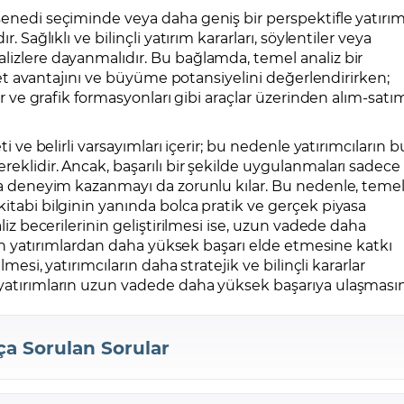
senedi seçiminde veya daha geniş bir perspektifle yatırı
. Sağlıklı ve bilinçli yatırım kararları, söylentiler veya
lizlere dayanmalıdır. Bu bağlamda, temel analiz bir
kabet avantajını ve büyüme potansiyelini değerlendirirken;
ler ve grafik formasyonları gibi araçlar üzerinden alım-satı
ti ve belirli varsayımları içerir; bu nedenle yatırımcıların b
reklidir. Ancak, başarılı bir şekilde uygulanmaları sadece
nda deneyim kazanmayı da zorunlu kılar. Bu nedenle, teme
kitabi bilginin yanında bolca pratik ve gerçek piyasa
aliz becerilerinin geliştirilmesi ise, uzun vadede daha
pılan yatırımlardan daha yüksek başarı elde etmesine katkı
lmesi, yatırımcıların daha stratejik ve bilinçli kararlar
 yatırımların uzun vadede daha yüksek başarıya ulaşması
ça Sorulan Sorular