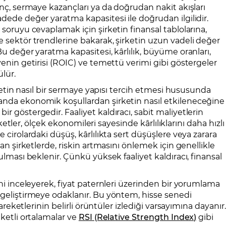
anç, sermaye kazançları ya da doğrudan nakit akışları
adede değer yaratma kapasitesi ile doğrudan ilgilidir.
 soruyu cevaplamak için şirketin finansal tablolarına,
e sektör trendlerine bakarak, şirketin uzun vadeli değer
Bu değer yaratma kapasitesi, kârlılık, büyüme oranları,
yenin getirisi (ROIC) ve temettü verimi gibi göstergeler
ülür.
irketin nasıl bir sermaye yapısı tercih etmesi hususunda
anda ekonomik koşullardan şirketin nasıl etkileneceğine
r göstergedir. Faaliyet kaldıracı, sabit maliyetlerin
irketler, ölçek ekonomileri sayesinde kârlılıklarını daha hızlı
 cirolardaki düşüş, kârlılıkta sert düşüşlere veya zarara
lan şirketlerde, riskin artmasını önlemek için genellikle
tulması beklenir. Çünkü yüksek faaliyet kaldıracı, finansal
ini inceleyerek, fiyat paternleri üzerinden bir yorumlama
 geliştirmeye odaklanır. Bu yöntem, hisse senedi
hareketlerinin belirli örüntüler izlediği varsayımına dayanır.
eketli ortalamalar ve
RSI (Relative Strength Index)
gibi