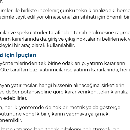
r.
cimleri ile birlikte incelenir; çünkü teknik analizdeki hem
le teyit ediliyor olması, analizin sıhhati için önemli bir
mcılar ve spekülatörler tarafından tercih edilmesine rağm
tırım kararlarında da, giriş ve çıkış noktalarını belirlemek 
ci bir araç olarak kullanılabilir.
 için İpuçları
 yöntemlerinden tek birine odaklanıp, yatırım kararlarını
e taraftan bazı yatırımcılar ise yatırım kararlarında, her i
an yatırımcılar, hangi hissenin alınacağına, şirketlerin
rı ve değer potansiyeline göre karar verirken, teknik analiz
edebilirler.
n, her iki yöntemde de, tek bir metrik ya da gösterge
ütününe yönelik bir çıkarım yapmaya çalışmak,
 önemlidir.
an yatırımcıların, teorik bilgilerini pekiştirmek için,