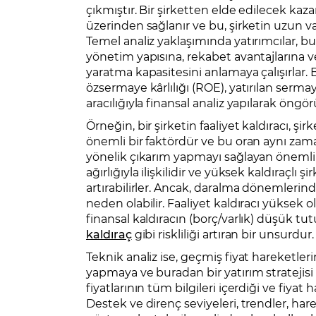
çıkmıştır. Bir şirketten elde edilecek kaz
üzerinden sağlanır ve bu, şirketin uzun v
Temel analiz yaklaşımında yatırımcılar, bu
yönetim yapısına, rekabet avantajlarına v
yaratma kapasitesini anlamaya çalışırlar. 
özsermaye kârlılığı (ROE), yatırılan serma
aracılığıyla finansal analiz yapılarak öngör
Örneğin, bir şirketin faaliyet kaldıracı, ş
önemli bir faktördür ve bu oran aynı zam
yönelik çıkarım yapmayı sağlayan önemli bi
ağırlığıyla ilişkilidir ve yüksek kaldıraçlı ş
artırabilirler. Ancak, daralma dönemlerinde
neden olabilir. Faaliyet kaldıracı yüksek o
finansal kaldıracın (borç/varlık) düşük tu
kaldıraç
gibi riskliliği artıran bir unsurdur.
Teknik analiz ise, geçmiş fiyat hareketler
yapmaya ve buradan bir yatırım stratejisi
fiyatlarının tüm bilgileri içerdiği ve fiyat 
Destek ve direnç seviyeleri, trendler, har