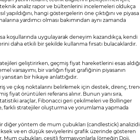
eknik analiz rapor ve bültenlerini incelemeleri oldukça
nasıl yapıldığını, hangi göstergelerin öne çıktığını ve piyasa
amalarına yardımcı olması bakımından aynı zamanda
piyasa koşullarında uygulayarak deneyim kazandıkça, kendi
rini daha etkili bir şekilde kullanma fırsatı bulacaklardır.
tejileri geliştirirken, geçmiş fiyat hareketlerini esas aldığ
mel varsayımı, bir varlığın fiyat grafiğinin piyasanın
i yansıtan bir hikaye anlattığıdır.
ş ve çıkış noktalarını belirlemek için destek, direnç, tre
iş fiyat örüntüleri referans alınır. Bunun yanı sıra,
atistiki araçlar, Fibonacci geri çekilmeleri ve Bollinger
e, farklı stratejiler oluşturma ve yorumlama yapmada
 bir diğer yöntem de mum çubukları (candlestick) analizidi
 yüksek ve en düşük seviyelerini grafik üzerinde gösteren
. Mum çubukları, çeşitli formasyonlarla (örneğin Doji,