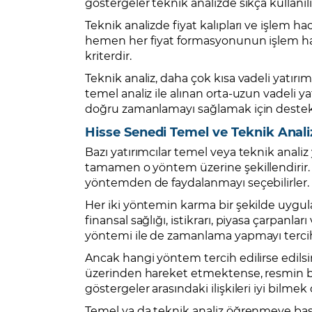
göstergeler teknik analizde sıkça kullanılı
Teknik analizde fiyat kalıpları ve işlem ha
hemen her fiyat formasyonunun işlem hacim
kriterdir.
Teknik analiz, daha çok kısa vadeli yatırı
temel analiz ile alınan orta-uzun vadeli ya
doğru zamanlamayı sağlamak için destekleyi
Hisse Senedi Temel ve Teknik Analizi
Bazı yatırımcılar temel veya teknik analiz
tamamen o yöntem üzerine şekillendirir. Öt
yöntemden de faydalanmayı seçebilirler.
Her iki yöntemin karma bir şekilde uygulay
finansal sağlığı, istikrarı, piyasa çarpanla
yöntemi ile de zamanlama yapmayı tercih 
Ancak hangi yöntem tercih edilirse edilsi
üzerinden hareket etmektense, resmin b
göstergeler arasındaki ilişkileri iyi bilmek
Temel ya da teknik analiz öğrenmeye başlay