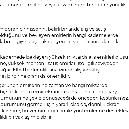
ına, dönüş ihtimaline veya devam eden trendlere yönelik
m gören bir hissenin, belirli bir anda alış ve satış
olduğunu ve bekleyen emirlerin hangi kademelerde
k bu bilgiye ulaşmak isteyen bir yatırımcının derinlik
bir kademede bekleyen yüksek miktarda alış emirleri oluşu
e, yüksek montanlı satış emirleri ise ilgili seviyeden
ğar. Elbette derinlik analizinde, alış ve satış
n birbirine oranı da önemlidir.
görünen emirlerin ne zaman ve hangi miktarda
bi, söz konusu emir ekranına sonradan eklenen veya
 durumunun ne şekle dönüşeceği de önceden kestirilemez.
k durumunu görmek için yararlı olsa da, derinlik ekranı
k yerine, bu verinin diğer analiz yöntemlerine destekleyi
klı bir yaklaşım olabilir.