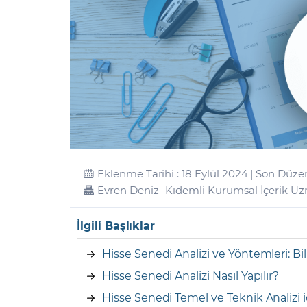
Zarar Olasılığınız
Forex Nedir?
İŞLEM PLATFORMLARI
Yurt Dışı Bilanço Takvimi
Yurt İçi
Sorularla Borsa
Finans Sözlüğü
Yasal Bildirimler
Para Güvenliği ve
Borsa Nedir
Model Portföy
S
GCM Trader Eğitim Videoları
GCM 
Eklenme Tarihi : 18 Eylül 2024 | Son Düzen
Evren Deniz
- Kıdemli Kurumsal İçerik U
İlgili Başlıklar
Hisse Senedi Analizi ve Yöntemleri: Bil
Hisse Senedi Analizi Nasıl Yapılır?
Hisse Senedi Temel ve Teknik Analizi i