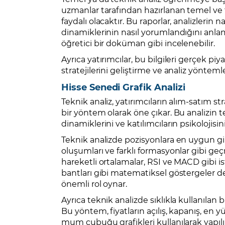
uzmanlar tarafından hazırlanan temel ve t
faydalı olacaktır. Bu raporlar, analizlerin 
dinamiklerinin nasıl yorumlandığını anl
öğretici bir doküman gibi incelenebilir.
Ayrıca yatırımcılar, bu bilgileri gerçek 
stratejilerini geliştirme ve analiz yöntemle
Hisse Senedi Grafik Analizi
Teknik analiz, yatırımcıların alım-satım stra
bir yöntem olarak öne çıkar. Bu analizin te
dinamiklerini ve katılımcıların psikolojisin
Teknik analizde pozisyonlara en uygun giri
oluşumları ve farklı formasyonlar gibi geçm
hareketli ortalamalar, RSI ve MACD gibi ist
bantları gibi matematiksel göstergeler d
önemli rol oynar.
Ayrıca teknik analizde sıklıkla kullanılan
Bu yöntem, fiyatların açılış, kapanış, en
mum çubuğu grafikleri kullanılarak yapılır