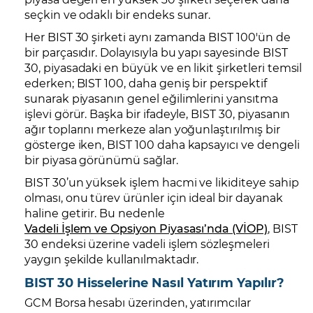
seçkin ve odaklı bir endeks sunar.
Her BIST 30 şirketi aynı zamanda BIST 100'ün de
bir parçasıdır. Dolayısıyla bu yapı sayesinde BIST
30, piyasadaki en büyük ve en likit şirketleri temsil
ederken; BIST 100, daha geniş bir perspektif
sunarak piyasanın genel eğilimlerini yansıtma
işlevi görür. Başka bir ifadeyle, BIST 30, piyasanın
ağır toplarını merkeze alan yoğunlaştırılmış bir
gösterge iken, BIST 100 daha kapsayıcı ve dengeli
bir piyasa görünümü sağlar.
BIST 30’un yüksek işlem hacmi ve likiditeye sahip
olması, onu türev ürünler için ideal bir dayanak
haline getirir. Bu nedenle
Vadeli İşlem ve Opsiyon Piyasası’nda (VİOP)
, BIST
30 endeksi üzerine vadeli işlem sözleşmeleri
yaygın şekilde kullanılmaktadır.
BIST 30 Hisselerine Nasıl Yatırım Yapılır?
GCM Borsa hesabı üzerinden, yatırımcılar