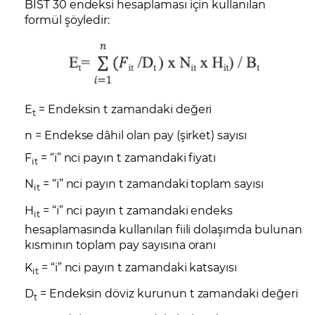
BIST 30 endeksi hesaplaması için kullanılan
formül şöyledir:
E
= Endeksin t zamandaki değeri
t
n = Endekse dâhil olan pay (şirket) sayısı
F
= “i” nci payın t zamandaki fiyatı
it
N
= “i” nci payın t zamandaki toplam sayısı
it
H
= “i” nci payın t zamandaki endeks
it
hesaplamasında kullanılan fiili dolaşımda bulunan
kısmının toplam pay sayısına oranı
K
= “i” nci payın t zamandaki katsayısı
it
D
= Endeksin döviz kurunun t zamandaki değeri
t