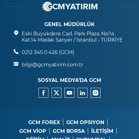
GENEL MÜDÜRLÜK
Eski Büyükdere Cad. Park Plaza. No:14
Kat:14 Maslak Sarıyer / İstanbul - TÜRKİYE
0212 345 0 426 (GCM)
bilgi@gcmyatirim.com.tr
SOSYAL MEDYA’DA GCM
GCM FOREX
GCM OPSIYON
GCM VİOP
GCM BORSA
İLETİŞİM