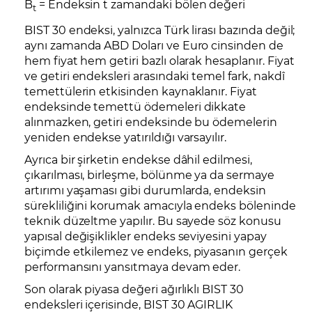
B
= Endeksin t zamandaki bölen değeri
t
BIST 30 endeksi, yalnızca Türk lirası bazında değil;
aynı zamanda ABD Doları ve Euro cinsinden de
hem fiyat hem getiri bazlı olarak hesaplanır. Fiyat
ve getiri endeksleri arasındaki temel fark, nakdî
temettülerin etkisinden kaynaklanır. Fiyat
endeksinde temettü ödemeleri dikkate
alınmazken, getiri endeksinde bu ödemelerin
yeniden endekse yatırıldığı varsayılır.
Ayrıca bir şirketin endekse dâhil edilmesi,
çıkarılması, birleşme, bölünme ya da sermaye
artırımı yaşaması gibi durumlarda, endeksin
sürekliliğini korumak amacıyla endeks böleninde
teknik düzeltme yapılır. Bu sayede söz konusu
yapısal değişiklikler endeks seviyesini yapay
biçimde etkilemez ve endeks, piyasanın gerçek
performansını yansıtmaya devam eder.
Son olarak piyasa değeri ağırlıklı BIST 30
endeksleri içerisinde, BIST 30 AGIRLIK