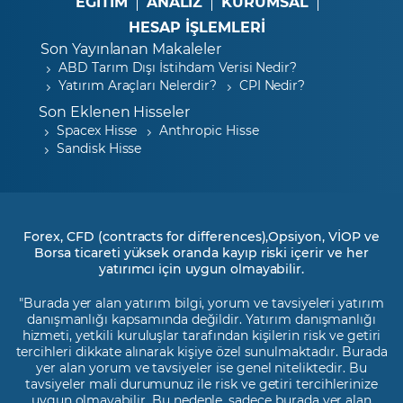
EĞİTİM
ANALİZ
KURUMSAL
HESAP İŞLEMLERİ
Son Yayınlanan Makaleler
ABD Tarım Dışı İstihdam Verisi Nedir?
Yatırım Araçları Nelerdir?
CPI Nedir?
Son Eklenen Hisseler
Spacex Hisse
Anthropic Hisse
Sandisk Hisse
Forex, CFD (contracts for differences),Opsiyon, VİOP ve
Borsa ticareti yüksek oranda kayıp riski içerir ve her
yatırımcı için uygun olmayabilir.
"Burada yer alan yatırım bilgi, yorum ve tavsiyeleri yatırım
danışmanlığı kapsamında değildir. Yatırım danışmanlığı
hizmeti, yetkili kuruluşlar tarafından kişilerin risk ve getiri
tercihleri dikkate alınarak kişiye özel sunulmaktadır. Burada
yer alan yorum ve tavsiyeler ise genel niteliktedir. Bu
tavsiyeler mali durumunuz ile risk ve getiri tercihlerinize
uygun olmayabilir. Bu nedenle, sadece burada yer alan