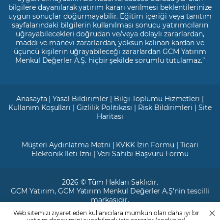
bilgilere dayanılarak yatırım kararı verilmesi beklentilerinize
uygun sonuçlar doğurmayabilir. Eğitim içeriği veya tanıtım
sayfalarındaki bilgilerin kullanılması sonucu yatırımcıların
uğrayabilecekleri doğrudan ve/veya dolaylı zararlardan,
maddi ve manevi zararlardan, yoksun kalınan kardan ve
üçüncü kişilerin uğrayabileceği zararlardan GCM Yatırım
Menkul Değerler A.Ş. hiçbir şekilde sorumlu tutulamaz.”
Anasayfa
|
Yasal Bildirimler
|
Bilgi Toplumu Hizmetleri
|
Kullanım Koşulları
|
Gizlilik Politikası
|
Risk Bildirimleri
|
Site
Haritası
Müşteri Aydınlatma Metni
|
KVKK İzin Formu
|
Ticari
Elekronik İleti İzni
|
Veri Sahibi Başvuru Formu
2026 © Tüm Hakları Saklıdır.
GCM Yatırım
, GCM Yatırım Menkul Değerler A.Ş'nin tescilli
markasıdır.
Web sitemizi ziyaret eden kullanıcılara mümkün olan daha iyi bir
Ticari Sicil No: 799649