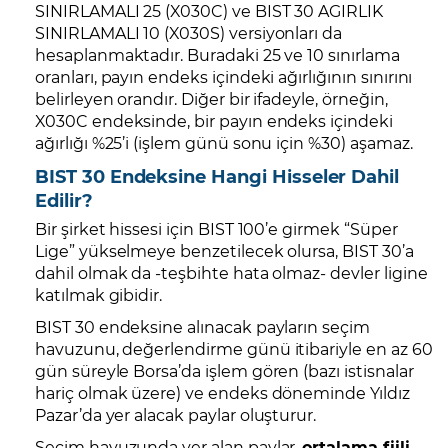
SINIRLAMALI 25 (X030C) ve BIST 30 AGIRLIK
SINIRLAMALI 10 (X030S) versiyonları da
hesaplanmaktadır. Buradaki 25 ve 10 sınırlama
oranları, payın endeks içindeki ağırlığının sınırını
belirleyen orandır. Diğer bir ifadeyle, örneğin,
X030C endeksinde, bir payın endeks içindeki
ağırlığı %25’i (işlem günü sonu için %30) aşamaz.
BIST 30 Endeksine Hangi Hisseler Dahil
Edilir?
Bir şirket hissesi için BIST 100’e girmek “Süper
Lige” yükselmeye benzetilecek olursa, BIST 30’a
dahil olmak da -teşbihte hata olmaz- devler ligine
katılmak gibidir.
BIST 30 endeksine alınacak payların seçim
havuzunu, değerlendirme günü itibariyle en az 60
gün süreyle Borsa’da işlem gören (bazı istisnalar
hariç olmak üzere) ve endeks döneminde Yıldız
Pazar’da yer alacak paylar oluşturur.
Seçim havuzunda yer alan paylar,
ortalama fiili