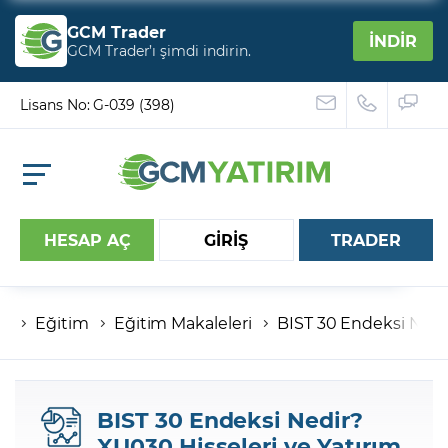
GCM Trader
İNDİR
GCM Trader’ı şimdi indirin.
Lisans No: G-039 (398)
HESAP AÇ
GİRİŞ
TRADER
Eğitim
Eğitim Makaleleri
BIST 30 Endeksi Nedir
Hesap numaranız
Şifreniz
BIST 30 Endeksi Nedir?
XU030 Hisseleri ve Yatırım