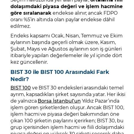
dolaşımdaki piyasa değeri ve işlem hacmine
göre sıralanarak
endekse alınır; ancak FDPO
oranı %5’in altında olan paylar endekse dâhil
edilmez.
Endeks kapsamı Ocak, Nisan, Temmuz ve Ekim
aylarının başında geçerli olmak üzere, Kasım,
Şubat, Mayıs ve Ağustos aylarının son iş günleri
itibariyle yapılan değerlemeler ile yıl içinde dört
kez güncellenir.
BIST 30 ile BIST 100 Arasındaki Fark
Nedir?
BIST 100
ve BIST 30 endeksleri arasındaki temel
ayrım, kapsadıkları şirket sayısında yatar. Her ikisi
de yalnızca
Borsa İstanbul’un
Yıldız Pazar’ında
işlem gören şirketlerden oluşur. Ancak BIST 100,
işlem hacmi ve piyasa değeri bakımından öne
çıkan 100 şirketin paylarını içerirken; BIST 30, bu
grup içerisinden işlem hacmi ve fiili dolaşımdaki
piyasa değeri en yüksek 30 şirketi seçerek daha