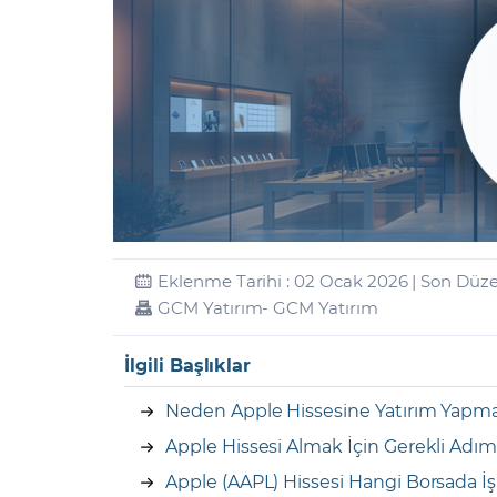
Zarar Olasılığınız
Forex Nedir?
İŞLEM PLATFORMLARI
Yurt Dışı Bilanço Takvimi
Yurt İçi
Sorularla Borsa
Finans Sözlüğü
Yasal Bildirimler
Para Güvenliği ve
Borsa Nedir
Model Portföy
S
GCM Trader Eğitim Videoları
GCM 
Eklenme Tarihi : 02 Ocak 2026 | Son Düz
GCM Yatırım
- GCM Yatırım
İlgili Başlıklar
Neden Apple Hissesine Yatırım Yapma
Apple Hissesi Almak İçin Gerekli Adım
Apple (AAPL) Hissesi Hangi Borsada İ