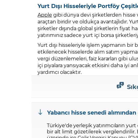
Yurt Dışı Hisseleriyle Portföy Çeşit
Apple
gibi dünya devi şirketlerden hisse
araçtan biridir ve oldukça avantajlıdır. Yu
şirketler dışında global şirketlerin fiyat
yatırımınız sadece yurt içi borsa şirketleri
Yurt dışı hisseleriyle işlem yapmanın bi
etkilenecek hisselerde alım satım yapma 
vergi düzenlemeleri, faiz kararları gibi 
içi piyalara yansıyacak etkisini daha iyi 
yardımcı olacaktır.
Sık
Yabancı hisse senedi alımından e
Türkiye'de yerleşik yatırımcıların yurt
bir alt limit gözetilerek vergilendiril
üzerinde ise Gelir Vergisi Kanunu (G