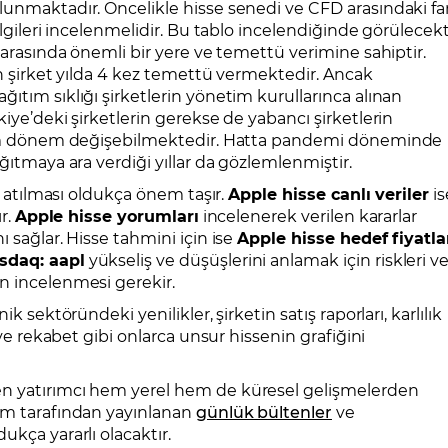
lunmaktadır. Öncelikle hisse senedi ve CFD arasındaki fa
lgileri incelenmelidir. Bu tablo incelendiğinde görülecekt
 arasında önemli bir yere ve temettü verimine sahiptir.
an şirket yılda 4 kez temettü vermektedir. Ancak
ıtım sıklığı şirketlerin yönetim kurullarınca alınan
iye’deki şirketlerin gerekse de yabancı şirketlerin
önem dönem değişebilmektedir. Hatta pandemi döneminde
ğıtmaya ara verdiği yıllar da gözlemlenmiştir.
öz atılması oldukça önem taşır.
Apple hisse canlı veriler
is
r.
Apple hisse yorumları
incelenerek verilen kararlar
 sağlar. Hisse tahmini için ise
Apple hisse hedef fiyatla
sdaq: aapl
yükseliş ve düşüşlerini anlamak için riskleri v
n incelenmesi gerekir.
k sektöründeki yenilikler, şirketin satış raporları, karlılık
 ve rekabet gibi onlarca unsur hissenin grafiğini
en yatırımcı hem yerel hem de küresel gelişmelerden
rım tarafından yayınlanan
günlük bültenler
ve
ukça yararlı olacaktır.