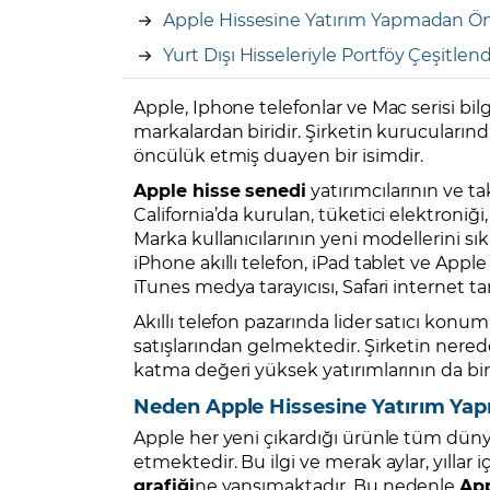
Apple Hissesine Yatırım Yapmadan Ön
Yurt Dışı Hisseleriyle Portföy Çeşitlen
Apple, Iphone telefonlar ve Mac serisi bi
markalardan biridir. Şirketin kurucular
öncülük etmiş duayen bir isimdir.
Apple hisse senedi
yatırımcılarının ve tak
California’da kurulan, tüketici elektroniği,
Marka kullanıcılarının yeni modellerini sıkı
iPhone akıllı telefon, iPad tablet ve Apple
iTunes medya tarayıcısı, Safari internet tara
Akıllı telefon pazarında lider satıcı kon
satışlarından gelmektedir. Şirketin nered
katma değeri yüksek yatırımlarının da bir
Neden Apple Hissesine Yatırım Ya
Apple her yeni çıkardığı ürünle tüm dün
etmektedir. Bu ilgi ve merak aylar, yıllar 
grafiği
ne yansımaktadır. Bu nedenle
Ap