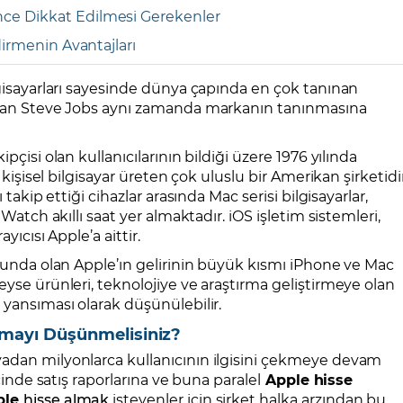
ce Dikkat Edilmesi Gerekenler
dirmenin Avantajları
lgisayarları sayesinde dünya çapında en çok tanınan
ından Steve Jobs aynı zamanda markanın tanınmasına
ipçisi olan kullanıcılarının bildiği üzere 1976 yılında
 kişisel bilgisayar üreten çok uluslu bir Amerikan şirketidir
 takip ettiği cihazlar arasında Mac serisi bilgisayarlar,
 Watch akıllı saat yer almaktadır. iOS işletim sistemleri,
yıcısı Apple’a aittir.
umunda olan Apple’ın gelirinin büyük kısmı iPhone ve Mac
eyse ürünleri, teknolojiye ve araştırma geliştirmeye olan
 yansıması olarak düşünülebilir.
pmayı Düşünmelisiniz?
yadan milyonlarca kullanıcının ilgisini çekmeye devam
içinde satış raporlarına ve buna paralel
Apple hisse
ple
hisse almak
isteyenler için şirket halka arzından bu