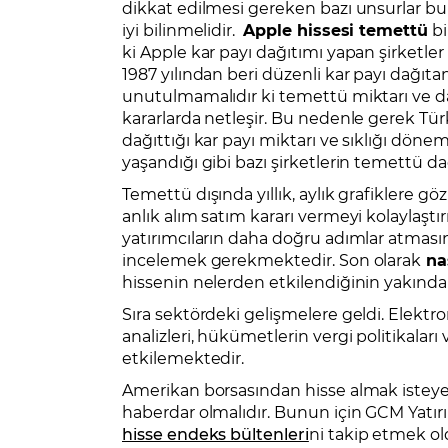
dikkat edilmesi gereken bazı unsurlar bu
iyi bilinmelidir.
Apple hissesi temettü
bi
ki Apple kar payı dağıtımı yapan şirketler
1987 yılından beri düzenli kar payı dağıt
unutulmamalıdır ki temettü miktarı ve dağ
kararlarda netleşir. Bu nedenle gerek Türk
dağıttığı kar payı miktarı ve sıklığı d
yaşandığı gibi bazı şirketlerin temettü da
Temettü dışında yıllık, aylık grafiklere g
anlık alım satım kararı vermeyi kolaylaştırı
yatırımcıların daha doğru adımlar atmasını
incelemek gerekmektedir. Son olarak
na
hissenin nelerden etkilendiğinin yakında
Sıra sektördeki gelişmelere geldi. Elektroni
analizleri, hükümetlerin vergi politikaları
etkilemektedir.
Amerikan borsasından hisse almak istey
haberdar olmalıdır. Bunun için GCM Yatı
hisse endeks bültenleri
ni takip etmek old