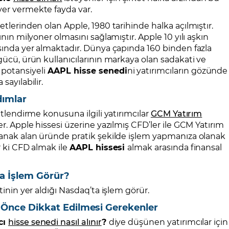
yer vermekte fayda var.
etlerinden olan Apple, 1980 tarihinde halka açılmıştır.
ının milyoner olmasını sağlamıştır. Apple 10 yılı aşkın
asında yer almaktadır. Dünya çapında 160 binden fazla
gücü, ürün kullanıcılarının markaya olan sadakati ve
potansiyeli
AAPL hisse senedi
ni yatırımcıların gözünde
sayılabilir.
dımlar
itlendirme konusuna ilgili yatırımcılar
GCM Yatırım
er. Apple hissesi üzerine yazılmış CFD’ler ile GCM Yatırım
ayanak alan üründe pratik şekilde işlem yapmanıza olanak
r ki CFD almak ile
AAPL hissesi
almak arasında finansal
a İşlem Görür?
tinin yer aldığı Nasdaq’ta işlem görür.
 Önce Dikkat Edilmesi Gerekenler
cı
hisse senedi nasıl alınır
?
diye düşünen yatırımcılar için