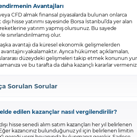
lendirmenin Avantajları
 veya CFD almak finansal piyasalarda bulunan onlarca
rt dışı hisse yatırımı sayesinde Borsa İstanbul’da yer alan
 hareketlerine yatırım yapmış olursunuz. Bu sayede
yle sınırlandırılmamış olur.
r başka avantajı da küresel ekonomik gelişmelerden
avantajını yakalamaktır. Ayrıca hükümet açıklamaları,
uluslararası düzeydeki gelişmeleri takip etmek konunun yur
anlamanıza ve bu tarafta da daha kazançlı kararlar vermeni
ça Sorulan Sorular
lde edilen kazançlar nasıl vergilendirilir?
 dışı hisse senedi alım satım kazançları her yıl belirlenen
ir. Eğer kazancınız bulunduğunuz yıl için belirlenen limitin
VK) gereği vergi beyanında bulunmanız gerekir. Sadece