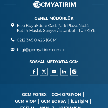
GENEL MÜDÜRLÜK
Eski Büyükdere Cad. Park Plaza. No:14
Kat:14 Maslak Sarıyer / İstanbul - TÜRKİYE
0212 345 0 426 (GCM)
bilgi@gcmyatirim.com.tr
SOSYAL MEDYA’DA GCM
GCM FOREX
GCM OPSIYON
GCM VİOP
GCM BORSA
İLETİŞİM
EĞİTİM
ANALİZ
KURUMSAL