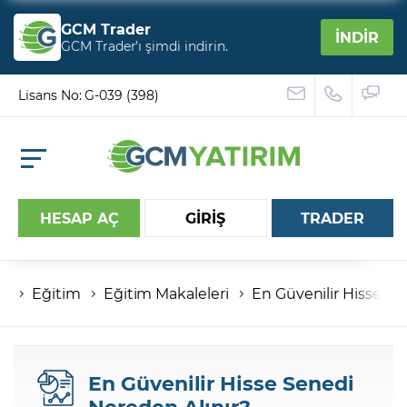
GCM Trader
İNDİR
GCM Trader’ı şimdi indirin.
Lisans No: G-039 (398)
HESAP AÇ
GİRİŞ
TRADER
Eğitim
Eğitim Makaleleri
En Güvenilir Hisse Se
Hesap numaranız
Şifreniz
En Güvenilir Hisse Senedi
Nereden Alınır?