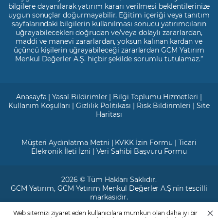
bilgilere dayanılarak yatırım kararı verilmesi beklentilerinize
uygun sonuçlar doğurmayabilir. Eğitim içeriği veya tanıtım
sayfalarındaki bilgilerin kullanılması sonucu yatırımcıların
uğrayabilecekleri doğrudan ve/veya dolaylı zararlardan,
maddi ve manevi zararlardan, yoksun kalınan kardan ve
üçüncü kişilerin uğrayabileceği zararlardan GCM Yatırım
Menkul Değerler A.Ş. hiçbir şekilde sorumlu tutulamaz.”
Anasayfa
|
Yasal Bildirimler
|
Bilgi Toplumu Hizmetleri
|
Kullanım Koşulları
|
Gizlilik Politikası
|
Risk Bildirimleri
|
Site
Haritası
Müşteri Aydınlatma Metni
|
KVKK İzin Formu
|
Ticari
Elekronik İleti İzni
|
Veri Sahibi Başvuru Formu
2026 © Tüm Hakları Saklıdır.
GCM Yatırım
, GCM Yatırım Menkul Değerler A.Ş'nin tescilli
markasıdır.
Web sitemizi ziyaret eden kullanıcılara mümkün olan daha iyi bir
Ticari Sicil No: 799649