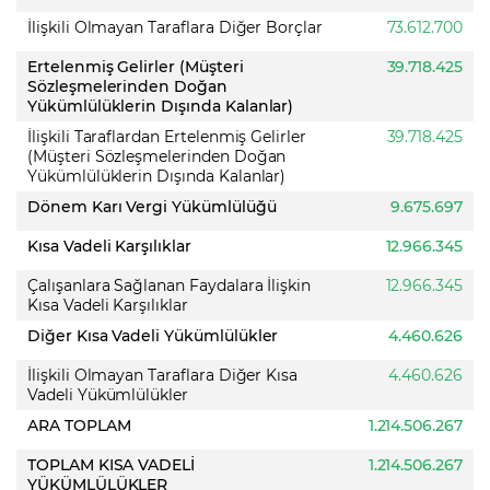
İlişkili Olmayan Taraflara Diğer Borçlar
73.612.700
Ertelenmiş Gelirler (Müşteri
39.718.425
Sözleşmelerinden Doğan
Yükümlülüklerin Dışında Kalanlar)
İlişkili Taraflardan Ertelenmiş Gelirler
39.718.425
(Müşteri Sözleşmelerinden Doğan
Yükümlülüklerin Dışında Kalanlar)
Dönem Karı Vergi Yükümlülüğü
9.675.697
Kısa Vadeli Karşılıklar
12.966.345
Çalışanlara Sağlanan Faydalara İlişkin
12.966.345
Kısa Vadeli Karşılıklar
Diğer Kısa Vadeli Yükümlülükler
4.460.626
İlişkili Olmayan Taraflara Diğer Kısa
4.460.626
Vadeli Yükümlülükler
ARA TOPLAM
1.214.506.267
TOPLAM KISA VADELİ
1.214.506.267
YÜKÜMLÜLÜKLER