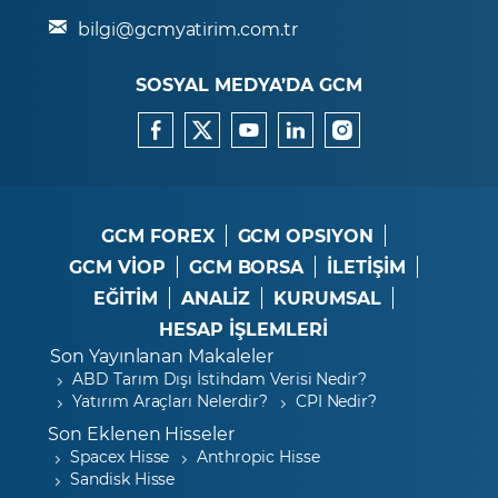
bilgi@gcmyatirim.com.tr
SOSYAL MEDYA’DA GCM
GCM FOREX
GCM OPSIYON
GCM VİOP
GCM BORSA
İLETİŞİM
EĞİTİM
ANALİZ
KURUMSAL
HESAP İŞLEMLERİ
Son Yayınlanan Makaleler
ABD Tarım Dışı İstihdam Verisi Nedir?
Yatırım Araçları Nelerdir?
CPI Nedir?
Son Eklenen Hisseler
Spacex Hisse
Anthropic Hisse
Sandisk Hisse