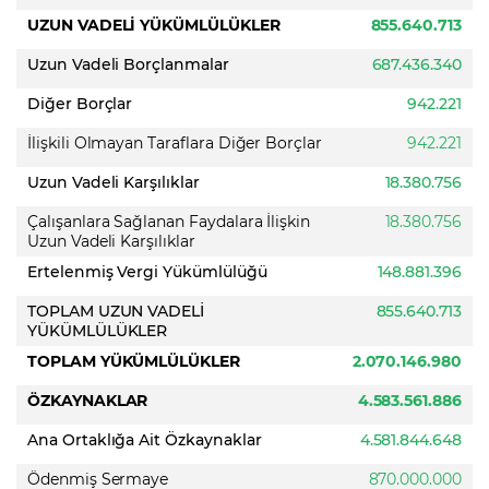
UZUN VADELİ YÜKÜMLÜLÜKLER
855.640.713
Uzun Vadeli Borçlanmalar
687.436.340
Diğer Borçlar
942.221
İlişkili Olmayan Taraflara Diğer Borçlar
942.221
Uzun Vadeli Karşılıklar
18.380.756
Çalışanlara Sağlanan Faydalara İlişkin
18.380.756
Uzun Vadeli Karşılıklar
Ertelenmiş Vergi Yükümlülüğü
148.881.396
TOPLAM UZUN VADELİ
855.640.713
YÜKÜMLÜLÜKLER
TOPLAM YÜKÜMLÜLÜKLER
2.070.146.980
ÖZKAYNAKLAR
4.583.561.886
Ana Ortaklığa Ait Özkaynaklar
4.581.844.648
Ödenmiş Sermaye
870.000.000