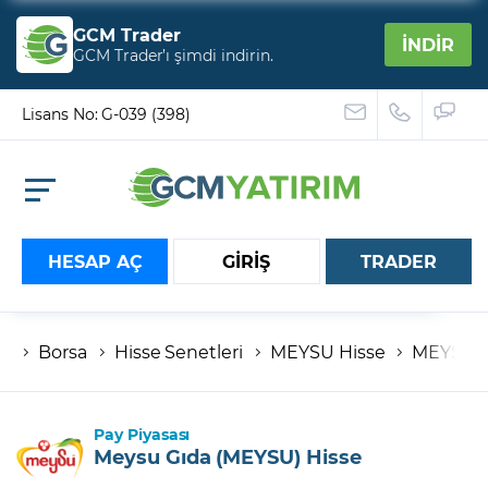
GCM Trader
İNDİR
GCM Trader’ı şimdi indirin.
Lisans No: G-039 (398)
HESAP AÇ
GİRİŞ
TRADER
Borsa
Hisse Senetleri
MEYSU Hisse
MEYSU B
Hesap numaranız
Şifreniz
Pay Piyasası
Meysu Gıda (MEYSU) Hisse