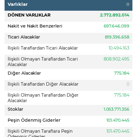
Varlıklar
0
DÖNEN VARLIKLAR
2.772.892.014
Nakit ve Nakit Benzerleri
697.646.099
Ticari Alacaklar
819.396.658
İlişkili Taraflardan Ticari Alacaklar
10.494.163
İlişkili Olmayan Taraflardan Ticari
808.902.495
Alacaklar
Diğer Alacaklar
775.184
İlişkili Taraflardan Diğer Alacaklar
0
İlişkili Olmayan Taraflardan Diğer
775.184
Alacaklar
Stoklar
1.053.771.356
Peşin Ödenmiş Giderler
101.470.445
İlişkili Olmayan Taraflara Peşin
101.470.445
Ödenmiş Giderler