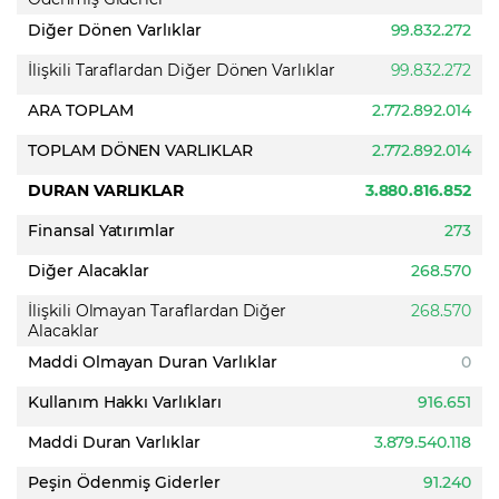
Diğer Dönen Varlıklar
99.832.272
İlişkili Taraflardan Diğer Dönen Varlıklar
99.832.272
ARA TOPLAM
2.772.892.014
TOPLAM DÖNEN VARLIKLAR
2.772.892.014
DURAN VARLIKLAR
3.880.816.852
Finansal Yatırımlar
273
Diğer Alacaklar
268.570
İlişkili Olmayan Taraflardan Diğer
268.570
Alacaklar
Maddi Olmayan Duran Varlıklar
0
Kullanım Hakkı Varlıkları
916.651
Maddi Duran Varlıklar
3.879.540.118
Peşin Ödenmiş Giderler
91.240