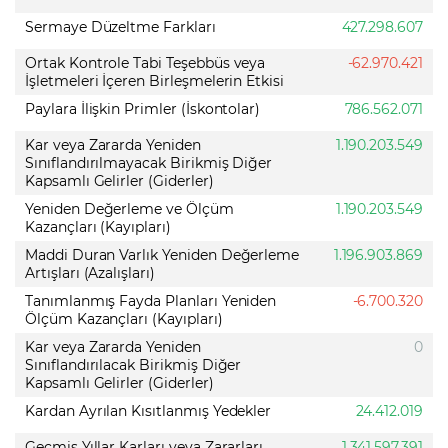
Sermaye Düzeltme Farkları
427.298.607
Ortak Kontrole Tabi Teşebbüs veya
-62.970.421
İşletmeleri İçeren Birleşmelerin Etkisi
Paylara İlişkin Primler (İskontolar)
786.562.071
Kar veya Zararda Yeniden
1.190.203.549
Sınıflandırılmayacak Birikmiş Diğer
Kapsamlı Gelirler (Giderler)
Yeniden Değerleme ve Ölçüm
1.190.203.549
Kazançları (Kayıpları)
Maddi Duran Varlık Yeniden Değerleme
1.196.903.869
Artışları (Azalışları)
Tanımlanmış Fayda Planları Yeniden
-6.700.320
Ölçüm Kazançları (Kayıpları)
Kar veya Zararda Yeniden
0
Sınıflandırılacak Birikmiş Diğer
Kapsamlı Gelirler (Giderler)
Kardan Ayrılan Kısıtlanmış Yedekler
24.412.019
Geçmiş Yıllar Karları veya Zararları
1.341.597.391