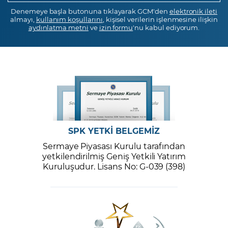
Denemeye başla butonuna tıklayarak GCM'den
elektronik ileti
almayı,
kullanım koşullarını
, kişisel verilerin işlenmesine ilişkin
aydınlatma metni
ve
izin formu
'nu kabul ediyorum.
SPK YETKİ BELGEMİZ
Sermaye Piyasası Kurulu tarafından
yetkilendirilmiş Geniş Yetkili Yatırım
Kuruluşudur. Lisans No: G-039 (398)