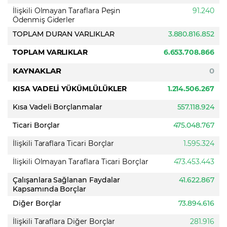
İlişkili Olmayan Taraflara Peşin
91.240
Ödenmiş Giderler
TOPLAM DURAN VARLIKLAR
3.880.816.852
TOPLAM VARLIKLAR
6.653.708.866
KAYNAKLAR
0
KISA VADELİ YÜKÜMLÜLÜKLER
1.214.506.267
Kısa Vadeli Borçlanmalar
557.118.924
Ticari Borçlar
475.048.767
İlişkili Taraflara Ticari Borçlar
1.595.324
İlişkili Olmayan Taraflara Ticari Borçlar
473.453.443
Çalışanlara Sağlanan Faydalar
41.622.867
Kapsamında Borçlar
Diğer Borçlar
73.894.616
İlişkili Taraflara Diğer Borçlar
281.916