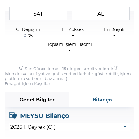
SAT
AL
Şifremi Unuttum
G. Değişim
En Yüksek
En Düşük
%
-
-
Toplam İşlem Hacmi
-
Son Güncelleme:
-
-
15 dk. gecikmeli verilerdir.
İşlem koşulları, fiyat ve grafik verileri farklılık gösterebilir, işlem
platformu verilerini baz alınız. (
Feragat
-
İşlem Koşulları
)
Genel Bilgiler
Bilanço
MEYSU Bilanço