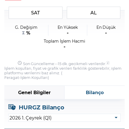
SAT
AL
Şifremi Unuttum
G. Değişim
En Yüksek
En Düşük
%
-
-
Toplam İşlem Hacmi
-
Son Güncelleme:
-
-
15 dk. gecikmeli verilerdir.
İşlem koşulları, fiyat ve grafik verileri farklılık gösterebilir, işlem
platformu verilerini baz alınız. (
Feragat
-
İşlem Koşulları
)
Genel Bilgiler
Bilanço
HURGZ Bilanço