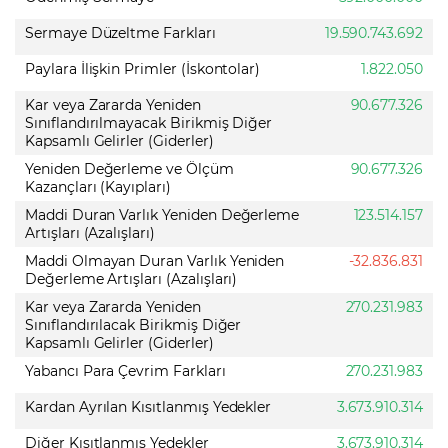
Sermaye Düzeltme Farkları
19.590.743.692
Paylara İlişkin Primler (İskontolar)
1.822.050
Kar veya Zararda Yeniden
90.677.326
Sınıflandırılmayacak Birikmiş Diğer
Kapsamlı Gelirler (Giderler)
Yeniden Değerleme ve Ölçüm
90.677.326
Kazançları (Kayıpları)
Maddi Duran Varlık Yeniden Değerleme
123.514.157
Artışları (Azalışları)
Maddi Olmayan Duran Varlık Yeniden
-32.836.831
Değerleme Artışları (Azalışları)
Kar veya Zararda Yeniden
270.231.983
Sınıflandırılacak Birikmiş Diğer
Kapsamlı Gelirler (Giderler)
Yabancı Para Çevrim Farkları
270.231.983
Kardan Ayrılan Kısıtlanmış Yedekler
3.673.910.314
Diğer Kısıtlanmış Yedekler
3.673.910.314