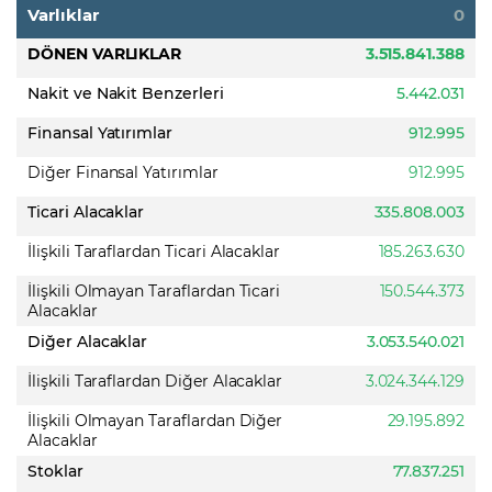
Varlıklar
0
DÖNEN VARLIKLAR
3.515.841.388
Nakit ve Nakit Benzerleri
5.442.031
Finansal Yatırımlar
912.995
Diğer Finansal Yatırımlar
912.995
Ticari Alacaklar
335.808.003
İlişkili Taraflardan Ticari Alacaklar
185.263.630
İlişkili Olmayan Taraflardan Ticari
150.544.373
Alacaklar
Diğer Alacaklar
3.053.540.021
İlişkili Taraflardan Diğer Alacaklar
3.024.344.129
İlişkili Olmayan Taraflardan Diğer
29.195.892
Alacaklar
Stoklar
77.837.251