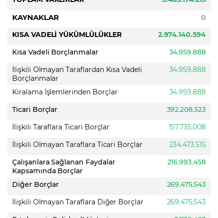
KAYNAKLAR
0
KISA VADELİ YÜKÜMLÜLÜKLER
2.974.140.594
Kısa Vadeli Borçlanmalar
34.959.888
İlişkili Olmayan Taraflardan Kısa Vadeli
34.959.888
Borçlanmalar
Kiralama İşlemlerinden Borçlar
34.959.888
Ticari Borçlar
392.208.523
İlişkili Taraflara Ticari Borçlar
157.735.008
İlişkili Olmayan Taraflara Ticari Borçlar
234.473.515
Çalışanlara Sağlanan Faydalar
216.993.458
Kapsamında Borçlar
Diğer Borçlar
269.475.543
İlişkili Olmayan Taraflara Diğer Borçlar
269.475.543