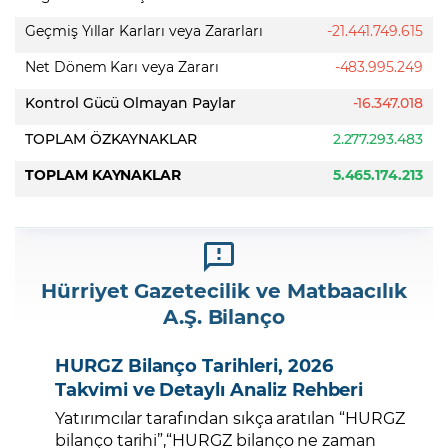
Geçmiş Yıllar Karları veya Zararları
-21.441.749.615
Net Dönem Karı veya Zararı
-483.995.249
Kontrol Gücü Olmayan Paylar
-16.347.018
TOPLAM ÖZKAYNAKLAR
2.277.293.483
TOPLAM KAYNAKLAR
5.465.174.213
Hürriyet Gazetecilik ve Matbaacılık
A.Ş. Bilanço
HURGZ Bilanço Tarihleri, 2026
Takvimi ve Detaylı Analiz Rehberi
Yatırımcılar tarafından sıkça aratılan “HURGZ
bilanço tarihi”,“HURGZ bilanço ne zaman