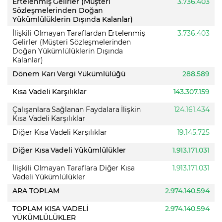
Ertelenmiş Gelirler (Müşteri
3.736.403
Sözleşmelerinden Doğan
Yükümlülüklerin Dışında Kalanlar)
İlişkili Olmayan Taraflardan Ertelenmiş
3.736.403
Gelirler (Müşteri Sözleşmelerinden
Doğan Yükümlülüklerin Dışında
Kalanlar)
Dönem Karı Vergi Yükümlülüğü
288.589
Kısa Vadeli Karşılıklar
143.307.159
Çalışanlara Sağlanan Faydalara İlişkin
124.161.434
Kısa Vadeli Karşılıklar
Diğer Kısa Vadeli Karşılıklar
19.145.725
Diğer Kısa Vadeli Yükümlülükler
1.913.171.031
İlişkili Olmayan Taraflara Diğer Kısa
1.913.171.031
Vadeli Yükümlülükler
ARA TOPLAM
2.974.140.594
TOPLAM KISA VADELİ
2.974.140.594
YÜKÜMLÜLÜKLER