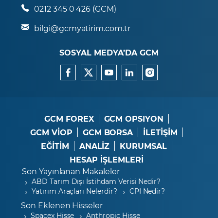
0212 345 0 426 (GCM)
bilgi@gcmyatirim.com.tr
SOSYAL MEDYA’DA GCM
GCM FOREX
GCM OPSIYON
GCM VİOP
GCM BORSA
İLETİŞİM
EĞİTİM
ANALİZ
KURUMSAL
HESAP İŞLEMLERİ
Son Yayınlanan Makaleler
ABD Tarım Dışı İstihdam Verisi Nedir?
Yatırım Araçları Nelerdir?
CPI Nedir?
Son Eklenen Hisseler
Spacex Hisse
Anthropic Hisse