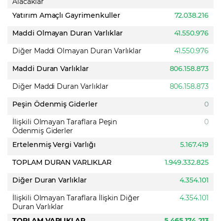
Alacaklar
Yatırım Amaçlı Gayrimenkuller
72.038.216
Maddi Olmayan Duran Varlıklar
41.550.976
Diğer Maddi Olmayan Duran Varlıklar
41.550.976
Maddi Duran Varlıklar
806.158.873
Diğer Maddi Duran Varlıklar
806.158.873
Peşin Ödenmiş Giderler
0
İlişkili Olmayan Taraflara Peşin
0
Ödenmiş Giderler
Ertelenmiş Vergi Varlığı
5.167.419
TOPLAM DURAN VARLIKLAR
1.949.332.825
Diğer Duran Varlıklar
4.354.101
İlişkili Olmayan Taraflara İlişkin Diğer
4.354.101
Duran Varlıklar
TOPLAM VARLIKLAR
5.465.174.213