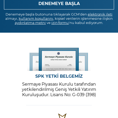
Denemeye başla butonuna tıklayarak GCM'den
elektronik ileti
almayı,
kullanım koşullarını
, kişisel verilerin işlenmesine ilişkin
aydınlatma metni
ve
izin formu
'nu kabul ediyorum.
SPK YETKİ BELGEMİZ
Sermaye Piyasası Kurulu tarafından
yetkilendirilmiş Geniş Yetkili Yatırım
Kuruluşudur. Lisans No: G-039 (398)