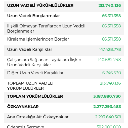
UZUN VADELİ YÜKÜMLÜLÜKLER
213.740.136
Uzun Vadeli Borçlanmalar
66.311.358
İlişkili Olmayan Taraflardan Uzun Vadeli
66.311.358
Borçlanmalar
Kiralama İşlemlerinden Borçlar
66.311.358
Uzun Vadeli Karşılıklar
147.428.778
Çalışanlara Sağlanan Faydalara İlişkin
140.682.248
Uzun Vadeli Karşılıklar
Diğer Uzun Vadeli Karşılıklar
6.746.530
TOPLAM UZUN VADELİ
213.740.136
YÜKÜMLÜLÜKLER
TOPLAM YÜKÜMLÜLÜKLER
3.187.880.730
ÖZKAYNAKLAR
2.277.293.483
Ana Ortaklığa Ait Özkaynaklar
2.293.640.501
Ödenmiş Sermaye
592.000.000