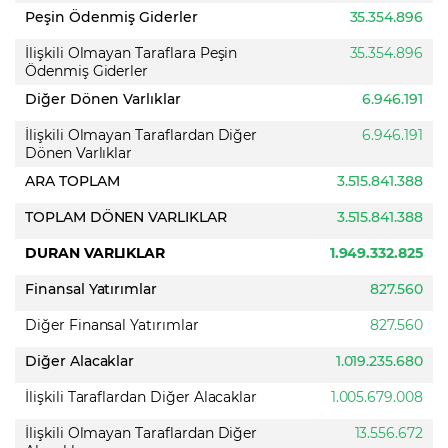
Peşin Ödenmiş Giderler
35.354.896
İlişkili Olmayan Taraflara Peşin
35.354.896
Ödenmiş Giderler
Diğer Dönen Varlıklar
6.946.191
İlişkili Olmayan Taraflardan Diğer
6.946.191
Dönen Varlıklar
ARA TOPLAM
3.515.841.388
TOPLAM DÖNEN VARLIKLAR
3.515.841.388
DURAN VARLIKLAR
1.949.332.825
Finansal Yatırımlar
827.560
Diğer Finansal Yatırımlar
827.560
Diğer Alacaklar
1.019.235.680
İlişkili Taraflardan Diğer Alacaklar
1.005.679.008
İlişkili Olmayan Taraflardan Diğer
13.556.672