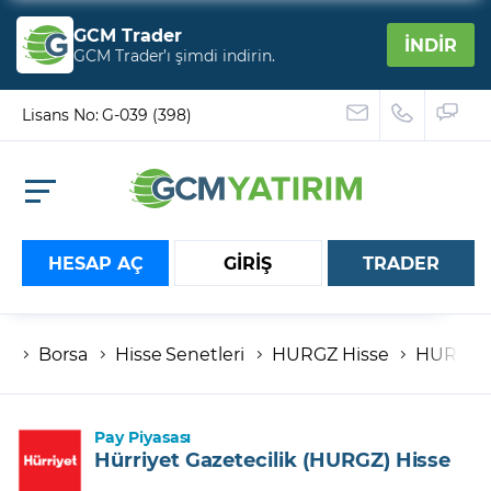
GCM Trader
İNDİR
GCM Trader’ı şimdi indirin.
Lisans No: G-039 (398)
HESAP AÇ
GİRİŞ
TRADER
Borsa
Hisse Senetleri
HURGZ Hisse
HURGZ B
Hesap numaranız
Şifreniz
Pay Piyasası
Hürriyet Gazetecilik (HURGZ) Hisse