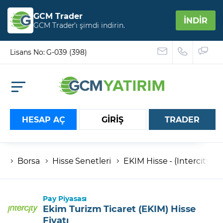
GCM Trader
İNDİR
GCM Trader’ı şimdi indirin.
Lisans No: G-039 (398)
HESAP AÇ
GİRİŞ
TRADER
Borsa
Hisse Senetleri
EKIM Hisse - (Intercity) E
Hesap numaranız
Şifreniz
Pay Piyasası
Ekim Turizm Ticaret (EKIM) Hisse
Fiyatı