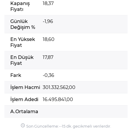
Kapanış
18,37
Fiyatı
Günlük
-1,96
Değişim %
En Yüksek
18,60
Fiyat
En Düşük
17,87
Fiyat
Fark
-0,36
İşlem Hacmi
301.332.562,00
İşlem Adedi
16.495.841,00
A.Ortalama
Son Güncelleme:
-
-
15 dk. gecikmeli verilerdir.