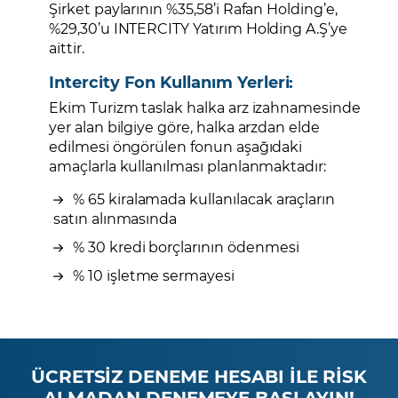
Şirket paylarının %35,58’i Rafan Holding’e,
%29,30’u INTERCITY Yatırım Holding A.Ş’ye
aittir.
Intercity Fon Kullanım Yerleri:
Ekim Turizm taslak halka arz izahnamesinde
yer alan bilgiye göre, halka arzdan elde
edilmesi öngörülen fonun aşağıdaki
amaçlarla kullanılması planlanmaktadır:
%
65 kiralamada kullanılacak araçların
satın alınmasında
% 30
kredi borçlarının ödenmesi
% 10 işletme sermayesi
ÜCRETSİZ DENEME HESABI İLE RİSK
ALMADAN DENEMEYE BAŞLAYIN!