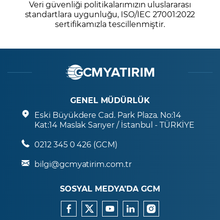
Veri güvenliği politikalarımızın uluslararası
standartlara uygunluğu, ISO/IEC 27001:2022
sertifikamızla tescillenmiştir.
GENEL MÜDÜRLÜK
Eski Büyükdere Cad. Park Plaza. No:14
Kat:14 Maslak Sarıyer / İstanbul - TÜRKİYE
0212 345 0 426 (GCM)
bilgi@gcmyatirim.com.tr
SOSYAL MEDYA’DA GCM