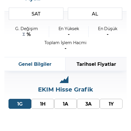
SAT
AL
Şifremi Unuttum
G. Değişim
En Yüksek
En Düşük
%
-
-
Toplam İşlem Hacmi
-
Genel Bilgiler
Tarihsel Fiyatlar
EKIM
Hisse Grafik
1G
1H
1A
3A
1Y