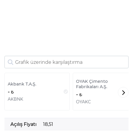
OYAK Çimento
Akbank T.A.Ş.
Fabrikaları A.Ş.
-
-
AKBNK
OYAKC
Açılış Fiyatı
18,51