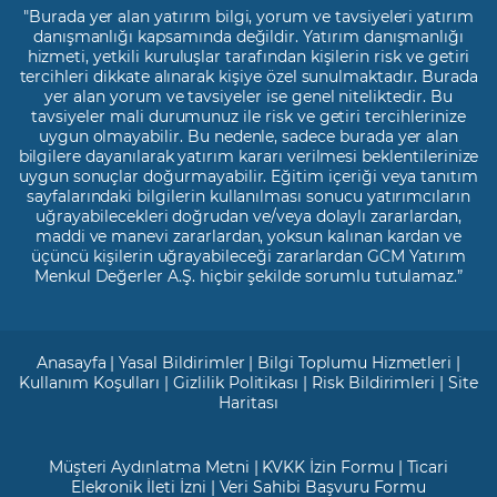
"Burada yer alan yatırım bilgi, yorum ve tavsiyeleri yatırım
danışmanlığı kapsamında değildir. Yatırım danışmanlığı
hizmeti, yetkili kuruluşlar tarafından kişilerin risk ve getiri
tercihleri dikkate alınarak kişiye özel sunulmaktadır. Burada
yer alan yorum ve tavsiyeler ise genel niteliktedir. Bu
tavsiyeler mali durumunuz ile risk ve getiri tercihlerinize
uygun olmayabilir. Bu nedenle, sadece burada yer alan
bilgilere dayanılarak yatırım kararı verilmesi beklentilerinize
uygun sonuçlar doğurmayabilir. Eğitim içeriği veya tanıtım
sayfalarındaki bilgilerin kullanılması sonucu yatırımcıların
uğrayabilecekleri doğrudan ve/veya dolaylı zararlardan,
maddi ve manevi zararlardan, yoksun kalınan kardan ve
üçüncü kişilerin uğrayabileceği zararlardan GCM Yatırım
Menkul Değerler A.Ş. hiçbir şekilde sorumlu tutulamaz.”
Anasayfa
|
Yasal Bildirimler
|
Bilgi Toplumu Hizmetleri
|
Kullanım Koşulları
|
Gizlilik Politikası
|
Risk Bildirimleri
|
Site
Haritası
Müşteri Aydınlatma Metni
|
KVKK İzin Formu
|
Ticari
Elekronik İleti İzni
|
Veri Sahibi Başvuru Formu