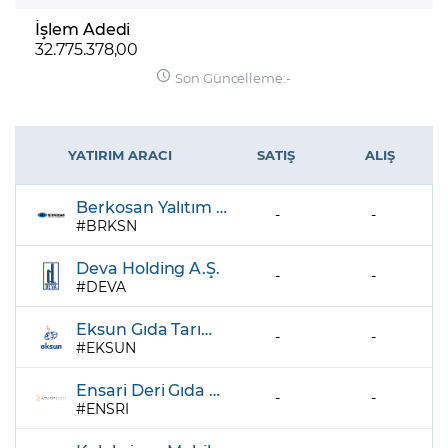
İşlem Adedi
32.775.378,00
Son Güncelleme:
-
YATIRIM ARACI
SATIŞ
ALIŞ
Berkosan Yalıtım ve Tecrit Maddeleri Üretim ve Ticaret A.Ş.
-
-
BRKSN
Deva Holding A.Ş.
-
-
DEVA
Eksun Gıda Tarım Sanayi ve Ticaret A.Ş.
-
-
EKSUN
Ensari Deri Gıda Sanayi ve Ticaret A.Ş.
-
-
ENSRI