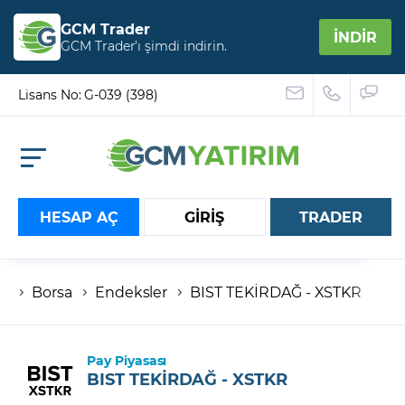
GCM Trader
İNDİR
GCM Trader’ı şimdi indirin.
Lisans No: G-039 (398)
HESAP AÇ
GİRİŞ
TRADER
Borsa
Endeksler
BIST TEKİRDAĞ - XSTKR
Hesap numaranız
Şifreniz
Pay Piyasası
BIST TEKİRDAĞ - XSTKR