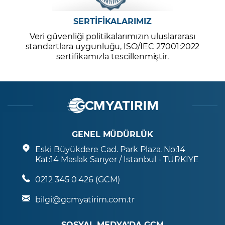
SERTİFİKALARIMIZ
Veri güvenliği politikalarımızın uluslararası
standartlara uygunluğu, ISO/IEC 27001:2022
sertifikamızla tescillenmiştir.
GENEL MÜDÜRLÜK
Eski Büyükdere Cad. Park Plaza. No:14
Kat:14 Maslak Sarıyer / İstanbul - TÜRKİYE
0212 345 0 426 (GCM)
bilgi@gcmyatirim.com.tr
SOSYAL MEDYA’DA GCM