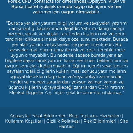
Forex, CFD (contracts for differences),Opsiyon, VİOP ve
Borsa ticareti yüksek oranda kayıp riski içerir ve her
yatırımcı için uygun olmayabilir.
"Burada yer alan yatırım bilgi, yorum ve tavsiyeleri yatırım
danışmanlığı kapsamında değildir. Yatırım danışmanlığı
hizmeti, yetkili kuruluşlar tarafından kişilerin risk ve getiri
tercihleri dikkate alınarak kişiye özel sunulmaktadır. Burada
yer alan yorum ve tavsiyeler ise genel niteliktedir. Bu
tavsiyeler mali durumunuz ile risk ve getiri tercihlerinize
uygun olmayabilir. Bu nedenle, sadece burada yer alan
bilgilere dayanılarak yatırım kararı verilmesi beklentilerinize
uygun sonuçlar doğurmayabilir. Eğitim içeriği veya tanıtım
sayfalarındaki bilgilerin kullanılması sonucu yatırımcıların
uğrayabilecekleri doğrudan ve/veya dolaylı zararlardan,
maddi ve manevi zararlardan, yoksun kalınan kardan ve
üçüncü kişilerin uğrayabileceği zararlardan GCM Yatırım
Menkul Değerler A.Ş. hiçbir şekilde sorumlu tutulamaz.”
Anasayfa
|
Yasal Bildirimler
|
Bilgi Toplumu Hizmetleri
|
Kullanım Koşulları
|
Gizlilik Politikası
|
Risk Bildirimleri
|
Site
Haritası