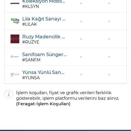
Koleksiyon Mobilya Sanayi A.Ş.
-
-
KLSYN
Lila Kağıt Sanayi ve Ticaret A.Ş.
-
-
LILAK
Ruzy Madencilik ve Enerji Yatirimlari Sanayi ve Ticaret
-
-
RUZYE
Sanifoam Sünger Sanayi Ve Ticaret A.Ş.
-
-
SANFM
Yünsa Yünlü Sanayi Ve Ticaret A.Ş.
-
-
YUNSA
İşlem koşulları, fiyat ve grafik verileri farklılık
gösterebilir, işlem platformu verilerini baz alınız.
(
Feragat
-
İşlem Koşulları
)