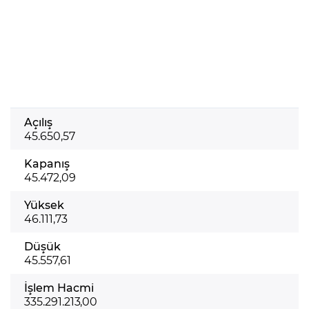
Açılış
45.650,57
Kapanış
45.472,09
Yüksek
46.111,73
Düşük
45.557,61
İşlem Hacmi
335.291.213,00