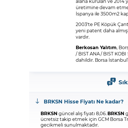
alana kurulan ve 2014 yı
üretimine devam etmek
İspanya ile 3500m2 kap
2003'te PE Köpük Çanta 
yeni patent daha almışt
vardır.
Berkosan Yalıtım
, Bo
/ BIST ANA / BIST KOB
dahildir. Borsa İstanbul
Sık
BRKSN
Hisse Fiyatı Ne kadar?
BRKSN
güncel alış fiyatı 8,06.
BRKSN
g
ücretsiz takip etmek için GCM Borsa 
gecikmeli sunulmaktadır.