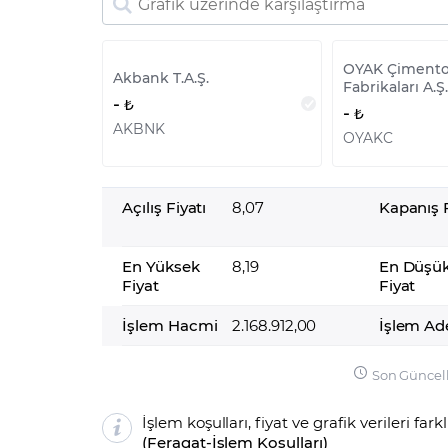
OYAK Çiment
Akbank T.A.Ş.
Fabrikaları A.Ş.
-
-
AKBNK
OYAKC
Açılış Fiyatı
8,07
Kapanış F
En Yüksek
8,19
En Düşü
Fiyat
Fiyat
İşlem Hacmi
2.168.912,00
İşlem Ad
Son Güncel
İşlem koşulları, fiyat ve grafik verileri fark
(
Feragat
-
İşlem Koşulları
)