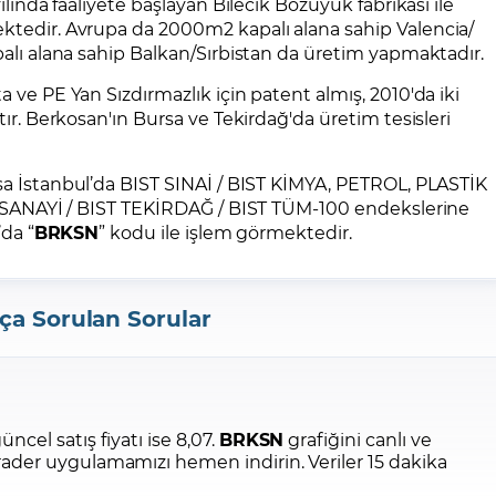
lında faaliyete başlayan Bilecik Bozüyük fabrikası ile
tedir. Avrupa da 2000m2 kapalı alana sahip Valencia/
alı alana sahip Balkan/Sırbistan da üretim yapmaktadır.
ve PE Yan Sızdırmazlık için patent almış, 2010'da iki
ır. Berkosan'ın Bursa ve Tekirdağ'da üretim tesisleri
rsa İstanbul’da BIST SINAİ / BIST KİMYA, PETROL, PLASTİK
I SANAYİ / BIST TEKİRDAĞ / BIST TÜM-100 endekslerine
’da “
BRKSN
” kodu ile işlem görmektedir.
ça Sorulan Sorular
üncel satış fiyatı ise 8,07.
BRKSN
grafiğini canlı ve
Trader uygulamamızı hemen indirin.
Veriler 15 dakika