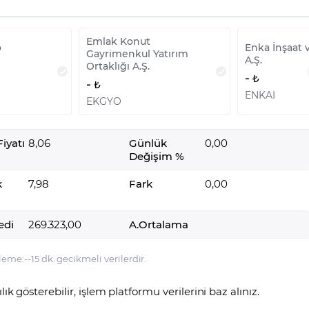
Emlak Konut
o
Enka İnşaat 
Gayrimenkul Yatırım
A.Ş.
Ortaklığı A.Ş.
-
-
ENKAI
EKGYO
iyatı
8,06
Günlük
0,00
Değişim %
k
7,98
Fark
0,00
edi
269.323,00
A.Ortalama
leme:
-
-
15 dk. gecikmeli verilerdir.
lılık gösterebilir, işlem platformu verilerini baz alınız.