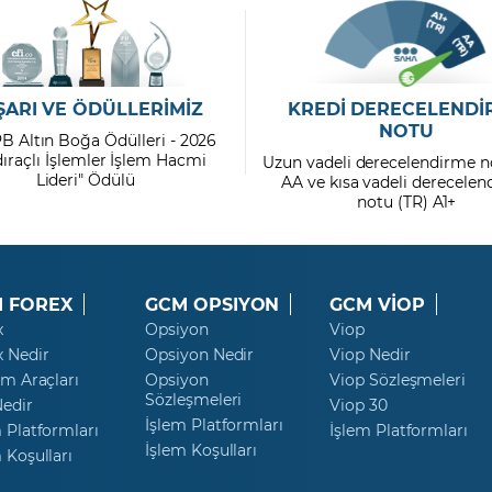
ŞARI VE ÖDÜLLERİMİZ
KREDİ DERECELENDİ
NOTU
PB Altın Boğa Ödülleri - 2026
dıraçlı İşlemler İşlem Hacmi
Uzun vadeli derecelendirme n
Lideri" Ödülü
AA ve kısa vadeli derecele
notu (TR) A1+
 FOREX
GCM OPSIYON
GCM VİOP
x
Opsiyon
Viop
x Nedir
Opsiyon Nedir
Viop Nedir
ım Araçları
Opsiyon
Viop Sözleşmeleri
Sözleşmeleri
Nedir
Viop 30
İşlem Platformları
 Platformları
İşlem Platformları
İşlem Koşulları
 Koşulları