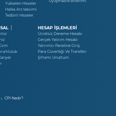
Uyuşmazlık Bildirimi
Yükselen Hisseler
Halka Arz takvimi
Tedbirli Hisseler
SAL
HESAP İŞLEMLERİ
ımız
Ücretsiz Deneme Hesabı
miz
Gerçek Yatırım Hesabı
 Gcm
Yatırımcı Paneline Giriş
orumluluk
Para Güvenliği Ve Transferi
ariyer
Şifremi Unuttum
r
CPI Nedir?