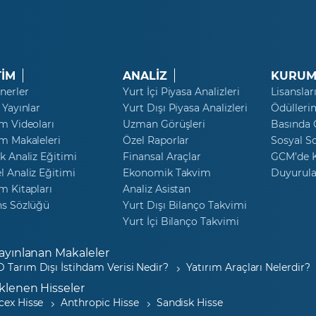
TİM
ANALİZ
KURUM
nerler
Yurt İçi Piyasa Analizleri
Lisanslar
 Yayınlar
Yurt Dışı Piyasa Analizleri
Ödülleri
m Videoları
Uzman Görüşleri
Basında
m Makaleleri
Özel Raporlar
Sosyal S
k Analiz Eğitimi
Finansal Araçlar
GCM’de K
 Analiz Eğitimi
Ekonomik Takvim
Duyurula
m Kitapları
Analiz Asistan
ns Sözlüğü
Yurt Dışı Bilanço Takvimi
Yurt İçi Bilanço Takvimi
ayınlanan Makaleler
 Tarım Dışı İstihdam Verisi Nedir?
Yatırım Araçları Nelerdir?
klenen Hisseler
cex Hisse
Anthropic Hisse
Sandisk Hisse