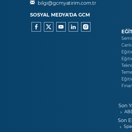
bilgi@gcmyatirim.com.tr
SOSYAL MEDYA’DA GCM
EĞİ
Semi
Canlı
Eğiti
Eğiti
Tekni
Temel
Eğiti
Fina
Son Y
ABD
Son E
Spa