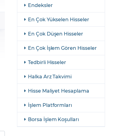
şulları
Yasal Bildirimler
Endeksler
Finansal Araçlar
En Çok Yükselen Hisseler
GCM Borsa Trader Eğitim Videoları
En Çok Düşen Hisseler
En Çok İşlem Gören Hisseler
Tedbirli Hisseler
Halka Arz Takvimi
Hisse Maliyet Hesaplama
İşlem Platformları
Borsa İşlem Koşulları