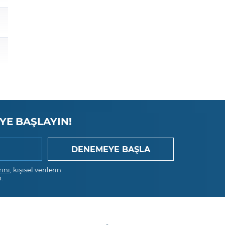
YE BAŞLAYIN!
rını
, kişisel verilerin
.