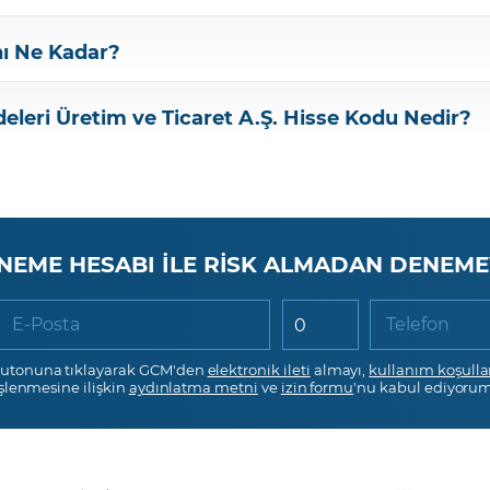
nı Ne Kadar?
eleri Üretim ve Ticaret A.Ş.
Hisse Kodu Nedir?
NEME HESABI İLE RİSK ALMADAN DENEME
E-Posta
Telefon
utonuna tıklayarak GCM'den
elektronik ileti
almayı,
kullanım koşulla
işlenmesine ilişkin
aydınlatma metni
ve
izin formu
'nu kabul ediyorum