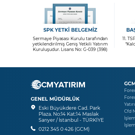
SPK YETKİ BELGEMİZ
BA
Sermaye Piyasası Kurulu tarafından
11. TS
yetkilendirilmiş Geniş Yetkili Yatırım
“Kal
Kuruluşudur. Lisans No: G-039 (398)
GCM
Fore
Fore
GENEL MÜDÜRLÜK
Yatır
Eski Büyükdere Cad. Park
Cfd 
Plaza. No:14 Kat:14 Maslak
İşlem
Sarıyer / İstanbul - TÜRKİYE
İşlem
0212 345 0 426 (GCM)