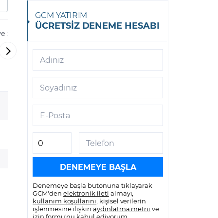
GCM YATIRIM
ÜCRETSİZ DENEME HESABI
ve Sanayi
Turkcell İletişim
Türk Hava Y
Hizmetleri A.Ş.
-
-
Adınız
THYAO
TCELL
Soyadınız
E-Posta
Telefon
Denemeye başla butonuna tıklayarak
GCM'den
elektronik ileti
almayı,
kullanım koşullarını
, kişisel verilerin
işlenmesine ilişkin
aydınlatma metni
ve
izin formu
'nu kabul ediyorum.