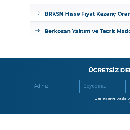
BRKSN
Hisse Fiyat Kazanç Ora
Berkosan Yalıtım ve Tecrit Madd
ÜCRETSİZ DE
Adınız
Soyadınız
Denemeye başla b