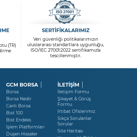
RME
SERTİFİKALARIMIZ
Veri güvenliği politikalarımızın
uluslararası standartlara uygunluğu,
otu (TR)
ISO/IEC 27001:2022 sertifikamızla
ndirme
tescillenmiştir.
GCM BORSA
İLETİŞİM
Borsa
İletişim Formu
Borsa Nedir
Şikayet & Görüş
Formu
Canlı Borsa
İrtibat Ofislerimiz
Bist 100
Sıkça Sorulanlar
Bist Endeks
Sorular
İşlem Platformları
Site Haritası
Düşen Hisseler