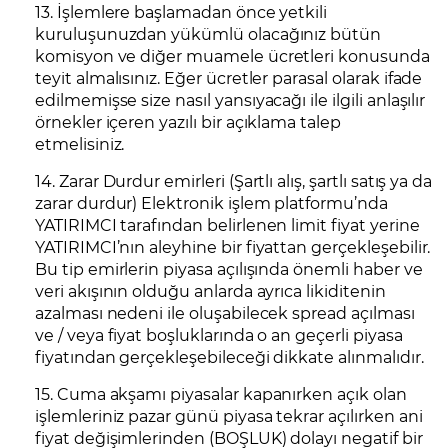
13. İşlemlere başlamadan önce yetkili
kuruluşunuzdan yükümlü olacağınız bütün
komisyon ve diğer muamele ücretleri konusunda
teyit almalısınız. Eğer ücretler parasal olarak ifade
edilmemişse size nasıl yansıyacağı ile ilgili anlaşılır
örnekler içeren yazılı bir açıklama talep
etmelisiniz.
14. Zarar Durdur emirleri (Şartlı alış, şartlı satış ya da
zarar durdur) Elektronik işlem platformu’nda
YATIRIMCI tarafından belirlenen limit fiyat yerine
YATIRIMCI’nın aleyhine bir fiyattan gerçekleşebilir.
Bu tip emirlerin piyasa açılışında önemli haber ve
veri akışının olduğu anlarda ayrıca likiditenin
azalması nedeni ile oluşabilecek spread açılması
ve / veya fiyat boşluklarında o an geçerli piyasa
fiyatından gerçekleşebileceği dikkate alınmalıdır.
15. Cuma akşamı piyasalar kapanırken açık olan
işlemleriniz pazar günü piyasa tekrar açılırken ani
fiyat değişimlerinden (BOŞLUK) dolayı negatif bir