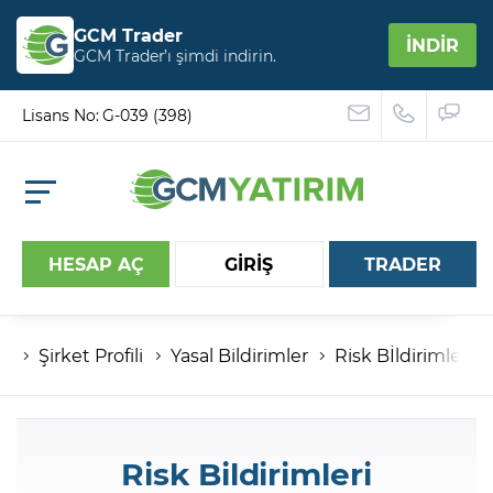
GCM Trader
İNDİR
GCM Trader’ı şimdi indirin.
Lisans No: G-039 (398)
HESAP AÇ
GİRİŞ
TRADER
Şirket Profili
Yasal Bildirimler
Risk Bİldirimleri
Hesap numaranız
Şifreniz
Risk Bildirimleri