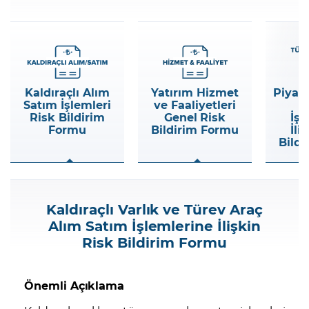
Şifremi Unuttum
Y
Kaldıraçlı Alım
Yatırım Hizmet
Piyas
Satım İşlemleri
ve Faaliyetleri
Risk Bildirim
Genel Risk
İşl
Formu
Bildirim Formu
İli
Bild
Kaldıraçlı Varlık ve Türev Araç
Alım Satım İşlemlerine İlişkin
Risk Bildirim Formu
Önemli Açıklama