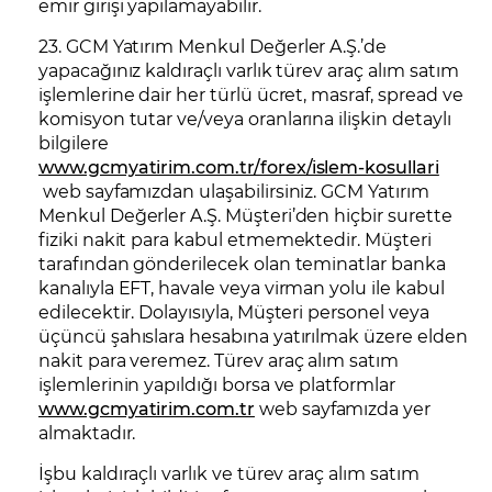
emir girişi yapılamayabilir.
23. GCM Yatırım Menkul Değerler A.Ş.’de
yapacağınız kaldıraçlı varlık türev araç alım satım
işlemlerine dair her türlü ücret, masraf, spread ve
komisyon tutar ve/veya oranlarına ilişkin detaylı
bilgilere
www.gcmyatirim.com.tr/forex/islem-kosullari
web sayfamızdan ulaşabilirsiniz. GCM Yatırım
Menkul Değerler A.Ş. Müşteri’den hiçbir surette
fiziki nakit para kabul etmemektedir. Müşteri
tarafından gönderilecek olan teminatlar banka
kanalıyla EFT, havale veya virman yolu ile kabul
edilecektir. Dolayısıyla, Müşteri personel veya
üçüncü şahıslara hesabına yatırılmak üzere elden
nakit para veremez. Türev araç alım satım
işlemlerinin yapıldığı borsa ve platformlar
www.gcmyatirim.com.tr
web sayfamızda yer
almaktadır.
İşbu kaldıraçlı varlık ve türev araç alım satım