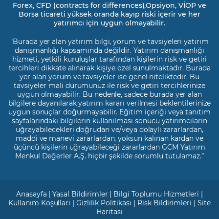
Forex, CFD (contracts for differences),Opsiyon, VİOP ve
Borsa ticareti yüksek oranda kayıp riski içerir ve her
yatırımcı için uygun olmayabilir.
"Burada yer alan yatırım bilgi, yorum ve tavsiyeleri yatırım
danışmanlığı kapsamında değildir. Yatırım danışmanlığı
hizmeti, yetkili kuruluşlar tarafından kişilerin risk ve getiri
tercihleri dikkate alınarak kişiye özel sunulmaktadır. Burada
yer alan yorum ve tavsiyeler ise genel niteliktedir. Bu
tavsiyeler mali durumunuz ile risk ve getiri tercihlerinize
uygun olmayabilir. Bu nedenle, sadece burada yer alan
bilgilere dayanılarak yatırım kararı verilmesi beklentilerinize
uygun sonuçlar doğurmayabilir. Eğitim içeriği veya tanıtım
sayfalarındaki bilgilerin kullanılması sonucu yatırımcıların
uğrayabilecekleri doğrudan ve/veya dolaylı zararlardan,
maddi ve manevi zararlardan, yoksun kalınan kardan ve
üçüncü kişilerin uğrayabileceği zararlardan GCM Yatırım
Menkul Değerler A.Ş. hiçbir şekilde sorumlu tutulamaz.”
Anasayfa
|
Yasal Bildirimler
|
Bilgi Toplumu Hizmetleri
|
Kullanım Koşulları
|
Gizlilik Politikası
|
Risk Bildirimleri
|
Site
Haritası