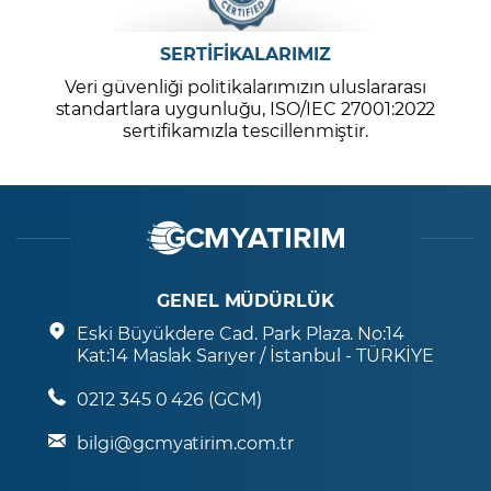
SERTİFİKALARIMIZ
Veri güvenliği politikalarımızın uluslararası
standartlara uygunluğu, ISO/IEC 27001:2022
sertifikamızla tescillenmiştir.
GENEL MÜDÜRLÜK
Eski Büyükdere Cad. Park Plaza. No:14
Kat:14 Maslak Sarıyer / İstanbul - TÜRKİYE
0212 345 0 426 (GCM)
bilgi@gcmyatirim.com.tr