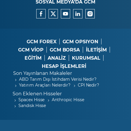
SOSYAL MEDYA’DA GCM
GCM FOREX
GCM OPSIYON
GCM VİOP
GCM BORSA
İLETİŞİM
EĞİTİM
ANALİZ
KURUMSAL
HESAP İŞLEMLERİ
Son Yayınlanan Makaleler
ABD Tarım Dışı İstihdam Verisi Nedir?
Yatırım Araçları Nelerdir?
CPI Nedir?
Son Eklenen Hisseler
Spacex Hisse
Anthropic Hisse
Sandisk Hisse