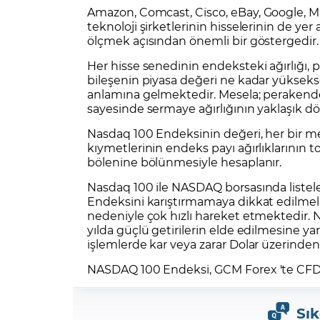
Amazon
,
Comcast
,
Cisco
,
eBay
,
Google
,
M
teknoloji şirketlerinin hisselerinin de yer 
ölçmek açısından önemli bir göstergedir.
Her hisse senedinin endeksteki ağırlığı, p
bileşenin piyasa değeri ne kadar yükseks
anlamına gelmektedir. Mesela; perake
sayesinde sermaye ağırlığının yaklaşık dör
Nasdaq 100 Endeksinin değeri, her bir m
kıymetlerinin endeks payı ağırlıklarının 
bölenine bölünmesiyle hesaplanır.
Nasdaq 100 ile NASDAQ borsasında liste
Endeksini karıştırmamaya dikkat edilmelid
nedeniyle çok hızlı hareket etmektedir. Nas
yılda güçlü getirilerin elde edilmesine 
işlemlerde kar veya zarar Dolar üzerind
NASDAQ 100 Endeksi,
GCM Forex
'te
CF
Sık