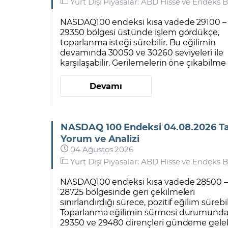
Yurt Dışı Piyasalar: ABD Hisse ve Endeks B
NASDAQ100 endeksi kısa vadede 29100 –
29350 bölgesi üstünde işlem gördükçe,
toparlanma isteği sürebilir. Bu eğilimin
devamında 30050 ve 30260 seviyeleri ile
karşılaşabilir. Gerilemelerin öne çıkabilme .
Devamı
NASDAQ 100 Endeksi 04.08.2026 Tar
Yorum ve Analizi
04 Ağustos 2026
Yurt Dışı Piyasalar: ABD Hisse ve Endeks B
NASDAQ100 endeksi kısa vadede 28500 
28725 bölgesinde geri çekilmeleri
sınırlandırdığı sürece, pozitif eğilim sürebil
Toparlanma eğilimin sürmesi durumund
29350 ve 29480 dirençleri gündeme gelebi