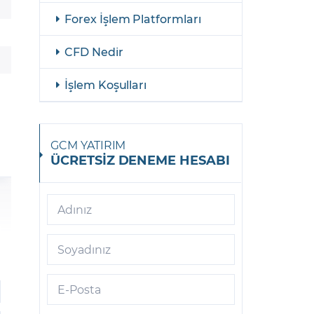
Forex İşlem Platformları
EURO ENDEKSİ
CFD Nedir
FTSE 100
FTSEMIB 40
İşlem Koşulları
HSI
NIKKEI 225
GCM YATIRIM
ÜCRETSİZ DENEME HESABI
RUSSELL 2000
VIX
Adınız
Soyadınız
E-Posta