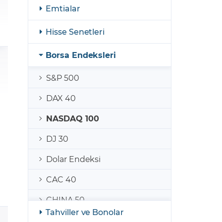
şulları
Yasal Bildirimler
Emtialar
Finansal Araçlar
Hisse Senetleri
GCM Borsa Trader Eğitim Videoları
Borsa Endeksleri
S&P 500
DAX 40
NASDAQ 100
DJ 30
Dolar Endeksi
CAC 40
CHINA 50
Tahviller ve Bonolar
IBEX 35