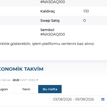
#NASDAQ100
Kaldıraç
1:10
Swap Satış
0
Sembol
#NASDAQ100
arklılık gösterebilir, işlem platformu verilerini baz alınız.
KONOMİK TAKVİM