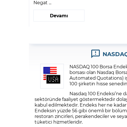
Negat ...
Devamı
NASDAQ 
NASDAQ 100 Borsa Endeksi
borsası olan Nasdaq Borsa
Automated Quotations) iş
100 şirketin
hisse senedi
n
Nasdaq 100 Endeksi’ne dahi
sektöründe faaliyet göstermektedir dola
kabul edilmektedir. Endeks her ne kadar
Endeksin yüzde 56 gibi önemli bir bölüm
restoran zincirleri, perakendeciler ve seya
tüketici hizmetleridir.