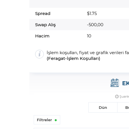
Spread
$1.75
Swap Alış
-500,00
Hacim
10
İşlem koşulları, fiyat ve grafik verileri f
(
Feragat
-
İşlem Koşulları
)
E