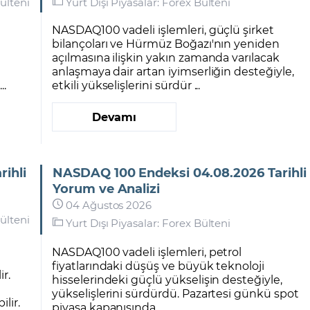
ülteni
Yurt Dışı Piyasalar: Forex Bülteni
NASDAQ100 vadeli işlemleri, güçlü şirket
bilançoları ve Hürmüz Boğazı'nın yeniden
açılmasına ilişkin yakın zamanda varılacak
anlaşmaya dair artan iyimserliğin desteğiyle,
..
etkili yükselişlerini sürdür ...
Devamı
ihli
NASDAQ 100 Endeksi 04.08.2026 Tarihli
Yorum ve Analizi
04 Ağustos 2026
ülteni
Yurt Dışı Piyasalar: Forex Bülteni
–
NASDAQ100 vadeli işlemleri, petrol
fiyatlarındaki düşüş ve büyük teknoloji
ir.
hisselerindeki güçlü yükselişin desteğiyle,
a
yükselişlerini sürdürdü. Pazartesi günkü spot
lir.
piyasa kapanışında ...