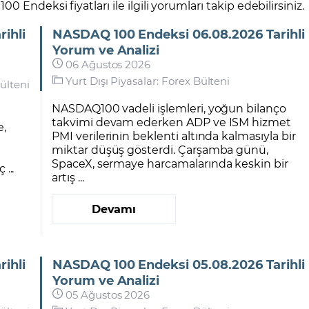
 Endeksi fiyatları ile ilgili yorumları takip edebilirsiniz.
ihli
NASDAQ 100 Endeksi 06.08.2026 Tarihli
Yorum ve Analizi
06 Ağustos 2026
Yurt Dışı Piyasalar: Forex Bülteni
ülteni
NASDAQ100 vadeli işlemleri, yoğun bilanço
takvimi devam ederken ADP ve ISM hizmet
e,
PMI verilerinin beklenti altında kalmasıyla bir
miktar düşüş gösterdi. Çarşamba günü,
SpaceX, sermaye harcamalarında keskin bir
 ...
artış ...
Devamı
ihli
NASDAQ 100 Endeksi 05.08.2026 Tarihli
Yorum ve Analizi
05 Ağustos 2026