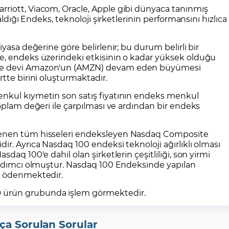
arriott
, Viacom,
Oracle
,
Apple
gibi dünyaca tanınmış
aldığı Endeks, teknoloji şirketlerinin performansını hızlıca
iyasa değerine göre belirlenir; bu durum belirli bir
e, endeks üzerindeki etkisinin o kadar yüksek olduğu
nde devi Amazon'un (AMZN) devam eden büyümesi
tte birini oluşturmaktadır.
enkul kıymetin son satış fiyatının endeks menkul
toplam değeri ile çarpılması ve ardından bir endeks
lenen tüm hisseleri endeksleyen Nasdaq Composite
ir. Ayrıca Nasdaq 100 endeksi teknoloji ağırlıklı olması
daq 100'e dahil olan şirketlerin çeşitliliği, son yirmi
yardımcı olmuştur. Nasdaq 100 Endeksinde yapılan
en ödenmektedir.
D
ürün grubunda işlem görmektedir.
ça Sorulan Sorular