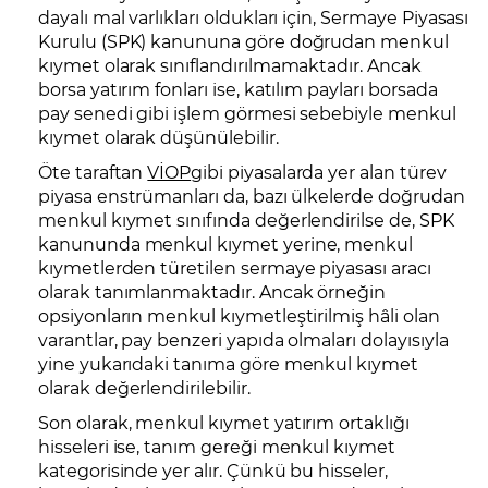
dayalı mal varlıkları oldukları için, Sermaye Piyasası
Kurulu (SPK) kanununa göre doğrudan menkul
kıymet olarak sınıflandırılmamaktadır. Ancak
borsa yatırım fonları ise, katılım payları borsada
pay senedi gibi işlem görmesi sebebiyle menkul
kıymet olarak düşünülebilir.
Öte taraftan
VİOP
gibi piyasalarda yer alan türev
piyasa enstrümanları da, bazı ülkelerde doğrudan
menkul kıymet sınıfında değerlendirilse de, SPK
kanununda menkul kıymet yerine, menkul
kıymetlerden türetilen sermaye piyasası aracı
olarak tanımlanmaktadır. Ancak örneğin
opsiyonların menkul kıymetleştirilmiş hâli olan
varantlar, pay benzeri yapıda olmaları dolayısıyla
yine yukarıdaki tanıma göre menkul kıymet
olarak değerlendirilebilir.
Son olarak, menkul kıymet yatırım ortaklığı
hisseleri ise, tanım gereği menkul kıymet
kategorisinde yer alır. Çünkü bu hisseler,