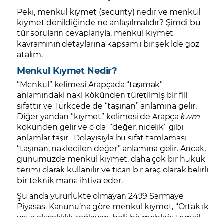
Peki, menkul kıymet (
security) nedir ve menkul
kıymet
denildiğinde ne anlaşılmalıdır? Şimdi bu
tür soruların cevaplarıyla, menkul kıymet
kavramının detaylarına kapsamlı bir şekilde göz
atalım.
Menkul Kıymet Nedir?
“Menkul” kelimesi Arapçada “taşımak”
anlamındaki nakl kökünden türetilmiş bir fiil
sıfattır ve Türkçede de “taşınan” anlamına gelir.
Diğer yandan “kıymet” kelimesi de
Arapça
ḳwm
kökünden gelir ve o da “değer, nicelik” gibi
anlamlar taşır. Dolayısıyla bu sıfat tamlaması
“taşınan, nakledilen değer” anlamına gelir. Ancak,
günümüzde menkul kıymet, daha çok bir hukuk
terimi olarak kullanılır ve ticari bir araç olarak belirli
bir teknik mana ihtiva eder.
Şu anda yürürlükte olmayan 2499 Sermaye
Piyasası Kanunu’na göre menkul kıymet, “
Ortaklık
veya alacaklılık sağlayan, belli bir meblağı temsil