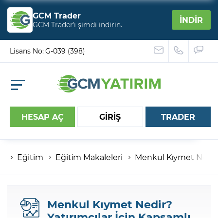
GCM Trader
İNDİR
GCM Trader’ı şimdi indirin.
Lisans No: G-039 (398)
HESAP AÇ
GİRİŞ
TRADER
Eğitim
Eğitim Makaleleri
Menkul Kıymet Nedir?
Hesap numaranız
Şifreniz
Menkul Kıymet Nedir?
Yatırımcılar İçin Kapsamlı