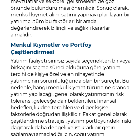
mevzuatlar ve sektörel gelişmelerin de göz
önünde bulundurulması önemlidir. Sonuç olarak,
menkul kıymet alım-satımı yapmayı planlayan bir
yatırımcı, tüm bu faktörleri bir arada
değerlendirerek bilinçli ve sağlıklı kararlar
almalıdır.
Menkul Kıymetler ve Portföy
Çeşitlendirmesi
Yatırım faaliyeti sınırsız sayıda seçenekten bir veya
birkaçını seçme süreci olduğuna göre, yatırım
tercihi de kişiye özel ve en nihayetinde
yatırımcının sorumluluğunda olan bir süreçtir. Bu
nedenle, hangi menkul kıymet türüne ne oranda
yatırım yapılacağı, genel olarak yatırımcının risk
toleransı, geleceğe dair beklentileri, finansal
hedefleri, likidite tercihleri ve diğer kişisel
faktörlerle doğrudan ilişkilidir. Fakat genel olarak
çeşitlendirme stratejisi, yatırım portföyündeki riski
dağıtarak daha dengeli ve istikrarlı bir getiri
sağlamayı amaçladığı için, çoğu yatırım