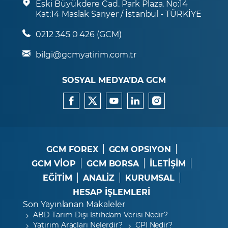
Eski Büyükdere Cad. Park Plaza. No:14
Kat:14 Maslak Sarıyer / İstanbul - TÜRKİYE
0212 345 0 426 (GCM)
bilgi@gcmyatirim.com.tr
SOSYAL MEDYA’DA GCM
GCM FOREX
GCM OPSIYON
GCM VİOP
GCM BORSA
İLETİŞİM
EĞİTİM
ANALİZ
KURUMSAL
HESAP İŞLEMLERİ
Son Yayınlanan Makaleler
ABD Tarım Dışı İstihdam Verisi Nedir?
Yatırım Araçları Nelerdir?
CPI Nedir?