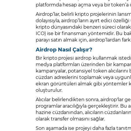
platformda hesap açma veya bir token’a ön
Airdrop’lar, belirli kripto projelerinin lan
dolayısıyla, airdrop’ların ayırt edici özelli
kripto dünyasındaki benzeri süreci olarak t
ICO) ise bir finansman yöntemidir. Bu bakı
parayı satın almak için, airdrop’lardan far
Airdrop Nasıl Çalışır?
Bir kripto projesi airdrop kullanmak isted
medya platformları üzerinden bir kampanya
kampanyalar, potansiyel token alıcılarını b
cüzdan adreslerini toplamak veya uygunlu
ekran görüntüleri almak gibi yöntemler kull
oluşturulur.
Alıcılar belirlendikten sonra, airdrop'lar g
programlar aracılığıyla gerçekleştirir. Bu a
hazine cüzdanından, alıcıların cüzdanla
olarak transfer olmasını sağlar.
Son aşamada ise projeyi daha fazla tanıtm