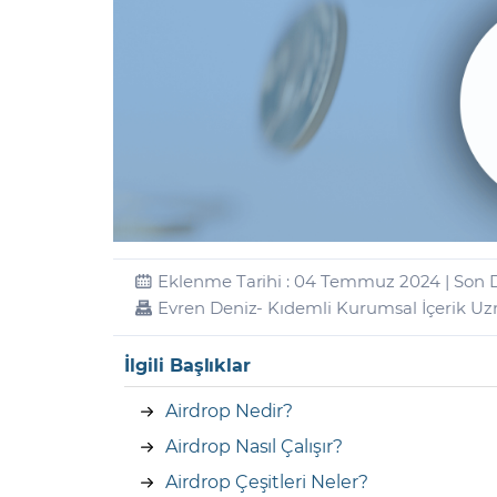
Zarar Olasılığınız
Forex Nedir?
İŞLEM PLATFORMLARI
Yurt Dışı Bilanço Takvimi
Yurt İçi
Sorularla Borsa
Finans Sözlüğü
Yasal Bildirimler
Para Güvenliği ve
Borsa Nedir
Model Portföy
S
GCM Trader Eğitim Videoları
GCM 
Eklenme Tarihi : 04 Temmuz 2024 | Son D
Evren Deniz
- Kıdemli Kurumsal İçerik U
İlgili Başlıklar
Airdrop Nedir?
Airdrop Nasıl Çalışır?
Airdrop Çeşitleri Neler?