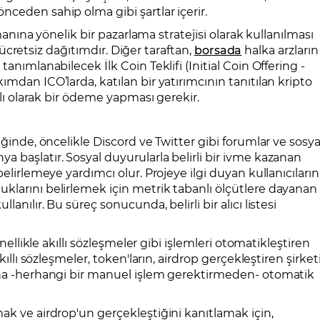
ceden sahip olma gibi şartlar içerir.
smanına yönelik bir pazarlama stratejisi olarak kullanılması
ği ücretsiz dağıtımdır. Diğer taraftan,
borsada
halka arzların
anımlanabilecek İlk Coin Teklifi (Initial Coin Offering -
mdan ICO’larda, katılan bir yatırımcının tanıtılan kripto
klı olarak bir ödeme yapması gerekir.
iğinde, öncelikle Discord ve Twitter gibi forumlar ve sosya
 başlatır. Sosyal duyurularla belirli bir ivme kazanan
elirlemeye yardımcı olur. Projeye ilgi duyan kullanıcıların
klarını belirlemek için metrik tabanlı ölçütlere dayanan
anılır. Bu süreç sonucunda, belirli bir alıcı listesi
enellikle akıllı sözleşmeler gibi işlemleri otomatikleştiren
kıllı sözleşmeler, token'ların, airdrop gerçekleştiren şirket
rına -herhangi bir manuel işlem gerektirmeden- otomatik
ak ve airdrop'un gerçekleştiğini kanıtlamak için,