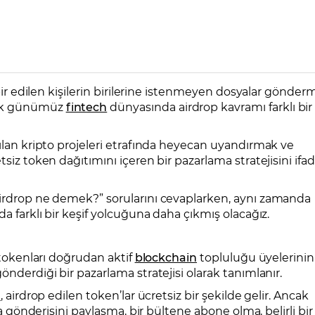
i
abir edilen kişilerin birilerine istenmeyen dosyalar gönder
cak günümüz
fintech
dünyasında airdrop kavramı farklı bir
tılan kripto projeleri etrafında heyecan uyandırmak ve
tsiz token dağıtımını içeren bir pazarlama stratejisini ifa
airdrop ne demek?” sorularını cevaplarken, aynı zamanda
da farklı bir keşif yolcuğuna daha çıkmış olacağız.
l tokenları doğrudan aktif
blockchain
topluluğu üyelerinin
önderdiği bir pazarlama stratejisi olarak tanımlanır.
a
, airdrop edilen token’lar ücretsiz bir şekilde gelir. Ancak
dya gönderisini paylaşma, bir bültene abone olma, belirli bir