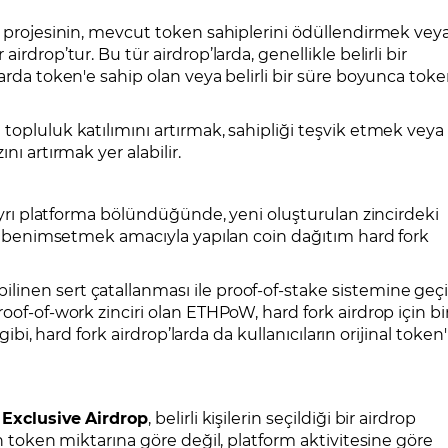
n projesinin, mevcut token sahiplerini ödüllendirmek vey
rdrop’tur. Bu tür airdrop’larda, genellikle belirli bir
arda token'e sahip olan veya belirli bir süre boyunca tok
topluluk katılımını artırmak, sahipliği teşvik etmek veya
nı artırmak yer alabilir.
 ayrı platforma bölündüğünde, yeni oluşturulan zincirdeki
eri benimsetmek amacıyla yapılan coin dağıtım hard fork
ilinen sert çatallanması ile proof-of-stake sistemine geç
oof-of-work zinciri olan ETHPoW, hard fork airdrop için bi
gibi, hard fork airdrop’larda da kullanıcıların orijinal token'
n
Exclusive
Airdrop
, belirli kişilerin seçildiği bir airdrop
in token miktarına göre değil, platform aktivitesine göre