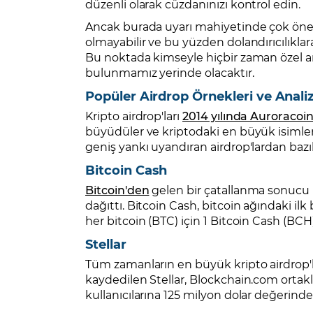
düzenli olarak cüzdanınızı kontrol edin.
Ancak burada uyarı mahiyetinde çok öneml
olmayabilir ve bu yüzden dolandırıcılıklara 
Bu noktada kimseyle hiçbir zaman özel a
bulunmamız yerinde olacaktır.
Popüler Airdrop Örnekleri ve Analiz
Kripto airdrop'ları
2014 yılında Auroracoin
büyüdüler ve kriptodaki en büyük isimlerd
geniş yankı uyandıran airdrop'lardan bazıl
Bitcoin Cash
Bitcoin'den
gelen bir çatallanma sonucu B
dağıttı. Bitcoin Cash, bitcoin ağındaki ilk
her bitcoin (BTC) için 1 Bitcoin Cash (BCH
Stellar
Tüm zamanların en büyük kripto airdrop'la
kaydedilen Stellar, Blockchain.com ortakl
kullanıcılarına 125 milyon dolar değerinde 