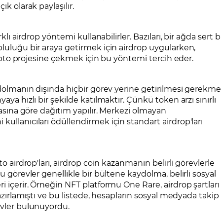
ık olarak paylaşılır.
klı airdrop yöntemi kullanabilirler. Bazıları, bir ağda sert b
pluluğu bir araya getirmek için airdrop uygularken,
kripto projesine çekmek için bu yöntemi tercih eder.
aydolmanın dışında hiçbir görev yerine getirilmesi gerekme
aya hızlı bir şekilde katılmaktır. Çünkü token arzı sınırlı
esasına göre dağıtım yapılır. Merkezi olmayan
ullanıcıları ödüllendirmek için standart airdrop'ları
to airdrop'ları, airdrop coin kazanmanın belirli görevlerle
u görevler genellikle bir bültene kaydolma, belirli sosyal
i içerir. Örneğin NFT platformu One Rare, airdrop şartları
hazırlamıştı ve bu listede, hesapların sosyal medyada takip
evler bulunuyordu.