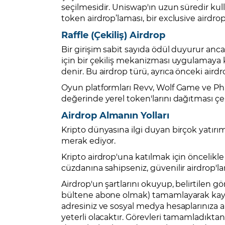
seçilmesidir. Uniswap'ın uzun süredir kull
token airdrop’laması, bir exclusive airdro
Raffle (Çekiliş) Airdrop
Bir girişim sabit sayıda ödül duyurur anc
için bir çekiliş mekanizması uygulamaya ka
denir. Bu airdrop türü, ayrıca önceki airdr
Oyun platformları Revv, Wolf Game ve P
değerinde yerel token'larını dağıtması çeki
Airdrop Almanın Yolları
Kripto dünyasına ilgi duyan birçok yatırımc
merak ediyor.
Kripto airdrop'una katılmak için öncelikle
cüzdanına sahipseniz, güvenilir airdrop'ları
Airdrop'un şartlarını okuyup, belirtilen g
bültene abone olmak) tamamlayarak kayı
adresiniz ve sosyal medya hesaplarınıza ait
yeterli olacaktır. Görevleri tamamladıkta