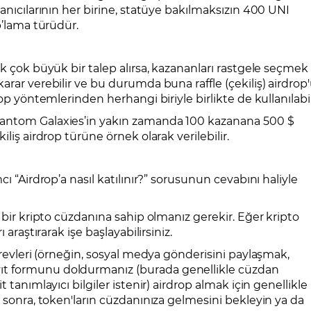
anıcılarının her birine, statüye bakılmaksızın 400 UNI
p’lama türüdür.
ak çok büyük bir talep alırsa, kazananları rastgele seçmek
rar verebilir ve bu durumda buna raffle (çekiliş) airdrop
op yöntemlerinden herhangi biriyle birlikte de kullanılabil
hantom Galaxies’in yakın zamanda 100 kazanana 500 $
liş airdrop türüne örnek olarak verilebilir.
ı “Airdrop’a nasıl katılınır?” sorusunun cevabını haliyle
 bir kripto cüzdanına sahip olmanız gerekir. Eğer kripto
 araştırarak işe başlayabilirsiniz.
örevleri (örneğin, sosyal medya gönderisini paylaşmak,
t formunu doldurmanız (burada genellikle cüzdan
 tanımlayıcı bilgiler istenir) airdrop almak için genellikle
n sonra, token'ların cüzdanınıza gelmesini bekleyin ya da