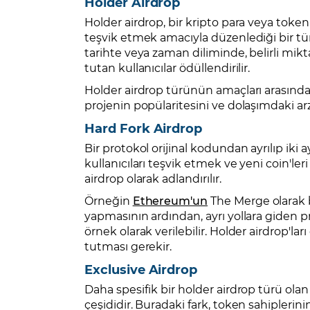
Holder Airdrop
Holder airdrop, bir kripto para veya toke
teşvik etmek amacıyla düzenlediği bir tür ai
tarihte veya zaman diliminde, belirli mikt
tutan kullanıcılar ödüllendirilir.
Holder airdrop türünün amaçları arasında 
projenin popülaritesini ve dolaşımdaki arzı
Hard Fork Airdrop
Bir protokol orijinal kodundan ayrılıp iki
kullanıcıları teşvik etmek ve yeni coin'l
airdrop olarak adlandırılır.
Örneğin
Ethereum'un
The Merge olarak b
yapmasının ardından, ayrı yollara giden pr
örnek olarak verilebilir. Holder airdrop'ları 
tutması gerekir.
Exclusive Airdrop
Daha spesifik bir holder airdrop türü ola
çeşididir. Buradaki fark, token sahiplerin