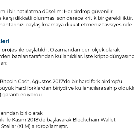
i bir hatırlatma düşelim: Her airdrop güvenilir
karşı dikkatli olunması son derece kritik bir gerekliliktir.
nahtarınızı paylaşılmamaya dikkat etmeniz tavsiyesinde
leri
 projesi
ile başlatıldı . O zamandan beri ölçek olarak
en bazıları tarafından kullanıldılar. İşte kripto dünyasın
arı:
itcoin Cash, Ağustos 2017'de bir hard fork airdrop'u
 büyük hard forklardan biriydi ve kullanıcılara sahip oldukl
) garanti ediyordu.
rından biri olarak
ık ile Kasım 2018'de başlayarak Blockchain Wallet
Stellar (XLM) airdrop'lamıştır.