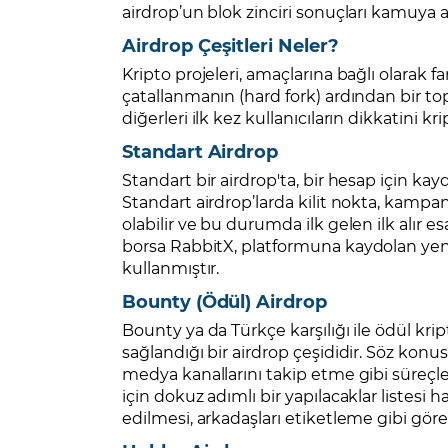
airdrop’un blok zinciri sonuçları kamuya aç
Airdrop Çeşitleri Neler?
Kripto projeleri, amaçlarına bağlı olarak far
çatallanmanın (hard fork) ardından bir to
diğerleri ilk kez kullanıcıların dikkatini 
Standart Airdrop
Standart bir airdrop'ta, bir hesap için k
Standart airdrop’larda kilit nokta, kampany
olabilir ve bu durumda ilk gelen ilk alır 
borsa RabbitX
,
platformuna kaydolan yeni k
kullanmıştır.
Bounty (Ödül) Airdrop
Bounty ya da Türkçe karşılığı ile ödül krip
sağlandığı bir airdrop çeşididir. Söz konus
medya kanallarını takip etme gibi süreçler
için dokuz adımlı bir yapılacaklar listesi 
edilmesi, arkadaşları etiketleme gibi gör