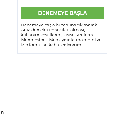
Denemeye başla butonuna tıklayarak
GCM'den
elektronik ileti
almayı,
kullanım koşullarını
, kişisel verilerin
işlenmesine ilişkin
aydınlatma metni
ve
izin formu
'nu kabul ediyorum.
l
in