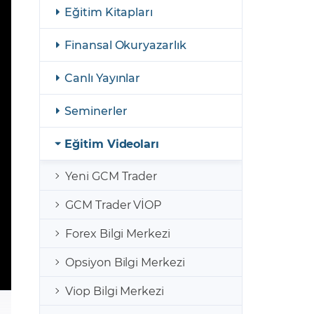
şulları
Yasal Bildirimler
Eğitim Kitapları
Finansal Araçlar
Finansal Okuryazarlık
GCM Borsa Trader Eğitim Videoları
Canlı Yayınlar
Seminerler
Eğitim Videoları
Yeni GCM Trader
GCM Trader VİOP
Forex Bilgi Merkezi
Opsiyon Bilgi Merkezi
Viop Bilgi Merkezi