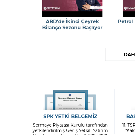
ABD'de İkinci Çeyrek
Petrol
Bilanço Sezonu Başlıyor
DAH
SPK YETKİ BELGEMİZ
BA
Sermaye Piyasası Kurulu tarafından
11. TS
yetkilendirilmiş Geniş Yetkili Yatırım
“Kal