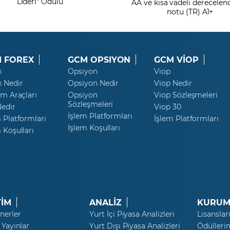
Lideri" Ödülü
AA ve kısa vadeli derecele
notu (TR) A1+
 FOREX
GCM OPSIYON
GCM VİOP
x
Opsiyon
Viop
x Nedir
Opsiyon Nedir
Viop Nedir
ım Araçları
Opsiyon
Viop Sözleşmeleri
Sözleşmeleri
Nedir
Viop 30
İşlem Platformları
 Platformları
İşlem Platformları
İşlem Koşulları
 Koşulları
TİM
ANALİZ
KURUM
nerler
Yurt İçi Piyasa Analizleri
Lisanslar
 Yayınlar
Yurt Dışı Piyasa Analizleri
Ödülleri