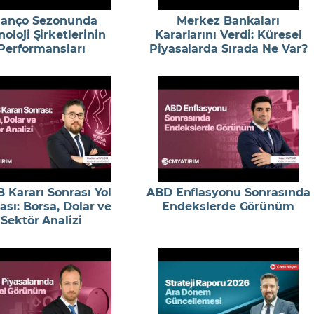
lanço Sezonunda
Merkez Bankaları
oloji Şirketlerinin
Kararlarını Verdi: Küresel
Performansları
Piyasalarda Sırada Ne Var?
 Kararı Sonrası Yol
ABD Enflasyonu Sonrasında
ası: Borsa, Dolar ve
Endekslerde Görünüm
Sektör Analizi