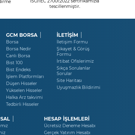
ISO/IEC 27001:2022 sertifikamızla
ndirme
tescillenmiştir.
GCM BORSA
İLETİŞİM
Borsa
İletişim Formu
Borsa Nedir
Şikayet & Görüş
Formu
Canlı Borsa
İrtibat Ofislerimiz
Bist 100
Sıkça Sorulanlar
Bist Endeks
Sorular
İşlem Platformları
Site Haritası
Düşen Hisseler
Uyuşmazlık Bildirimi
Yükselen Hisseler
Halka Arz takvimi
Tedbirli Hisseler
SAL
HESAP İŞLEMLERİ
ımız
Ücretsiz Deneme Hesabı
miz
Gerçek Yatırım Hesabı