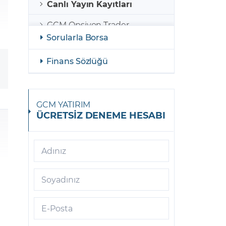
Canlı Yayın Kayıtları
GCM Opsiyon Trader
Sorularla Borsa
GCM Opsiyon MetaTrader 5
Finans Sözlüğü
GCM Opsiyon Meta Trader 5
Android
GCM Borsa Trader
GCM YATIRIM
ÜCRETSİZ DENEME HESABI
GCM Borsa Trader Mobil
GCM Opsiyon Meta Trader 5
iOS
Adınız
GCM Trader
Soyadınız
GCM Meta Trader4
E-Posta
GCM Trader Mobile