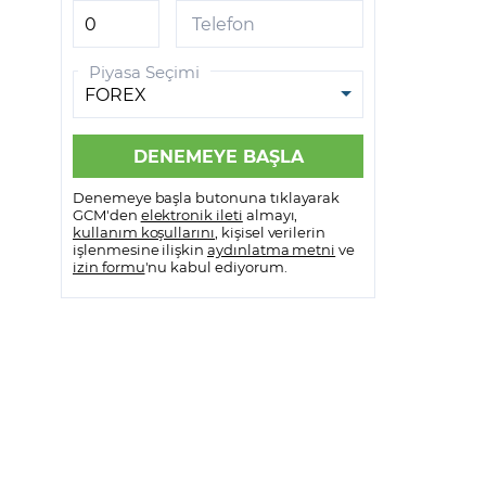
GCM VİOP MetaTrader 5
Telefon
GCM VİOP Meta Trader 5
Piyasa Seçimi
Android
GCM VİOP Meta Trader 5 IOS
Denemeye başla butonuna tıklayarak
GCM'den
elektronik ileti
almayı,
kullanım koşullarını
, kişisel verilerin
işlenmesine ilişkin
aydınlatma metni
ve
izin formu
'nu kabul ediyorum.