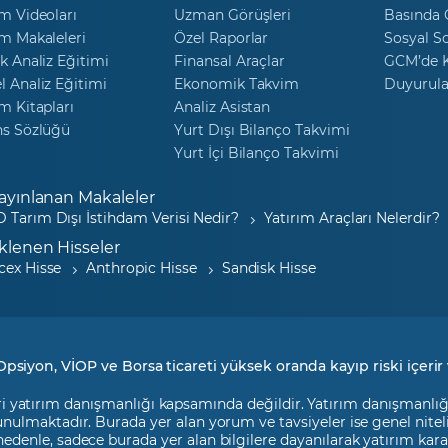
m Videoları
Uzman Görüşleri
Basında
m Makaleleri
Özel Raporlar
Sosyal S
k Analiz Eğitimi
Finansal Araçlar
GCM’de K
 Analiz Eğitimi
Ekonomik Takvim
Duyurula
m Kitapları
Analiz Asistan
ns Sözlüğü
Yurt Dışı Bilanço Takvimi
Yurt İçi Bilanço Takvimi
ayınlanan Makaleler
 Tarım Dışı İstihdam Verisi Nedir?
Yatırım Araçları Nelerdir?
klenen Hisseler
cex Hisse
Anthropic Hisse
Sandisk Hisse
Opsiyon, VİOP ve Borsa ticareti yüksek oranda kayıp riski içerir 
i yatırım danışmanlığı kapsamında değildir. Yatırım danışmanlığı h
 sunulmaktadır. Burada yer alan yorum ve tavsiyeler ise genel nite
 nedenle, sadece burada yer alan bilgilere dayanılarak yatırım kara