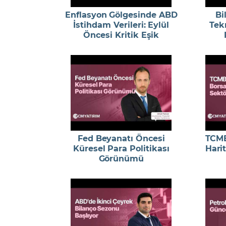
Enflasyon Gölgesinde ABD
Bi
İstihdam Verileri: Eylül
Tekn
Öncesi Kritik Eşik
Fed Beyanatı Öncesi
TCMB
Küresel Para Politikası
Harit
Görünümü