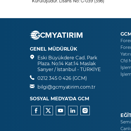
Kuruluşudur. Lisans No: G-039 (398)
GCM
Fore
Fore
GENEL MÜDÜRLÜK
Yatır
Eski Büyükdere Cad. Park
Cfd 
Plaza. No:14 Kat:14 Maslak
İşlem
Sarıyer / İstanbul - TÜRKİYE
İşlem
0212 345 0 426 (GCM)
bilgi@gcmyatirim.com.tr
SOSYAL MEDYA’DA GCM
EĞİ
Semi
Canlı