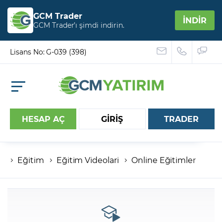
GCM Trader
İNDİR
GCM Trader’ı şimdi indirin.
Lisans No: G-039 (398)
HESAP AÇ
GİRİŞ
TRADER
Eğitim
Eğitim Videolari
Online Eğitimler
Hesap numaranız
Şifreniz