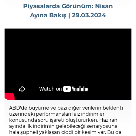
Piyasalarda Görünüm: Nisan
Ayına Bakış | 29.03.2024
Şifremi Unuttum
ABD'de büyüme ve bazı diğer verilerin beklenti
üzerindeki performansları faiz indirimleri
konusunda soru işareti oluştururken, Haziran
ayında ilk indirimin gelebileceği senaryosuna
hala şüpheli yaklaşan ciddi bir kesim var. Bu da