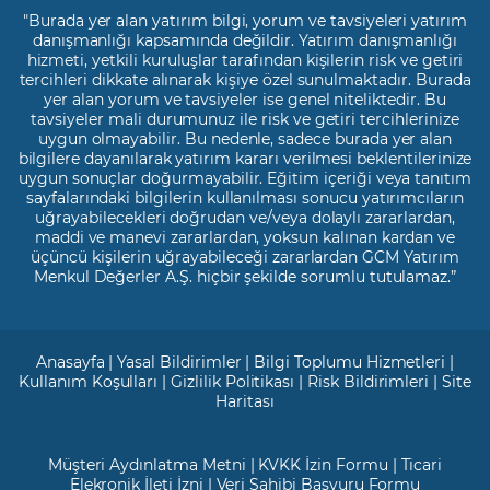
"Burada yer alan yatırım bilgi, yorum ve tavsiyeleri yatırım
danışmanlığı kapsamında değildir. Yatırım danışmanlığı
hizmeti, yetkili kuruluşlar tarafından kişilerin risk ve getiri
tercihleri dikkate alınarak kişiye özel sunulmaktadır. Burada
yer alan yorum ve tavsiyeler ise genel niteliktedir. Bu
tavsiyeler mali durumunuz ile risk ve getiri tercihlerinize
uygun olmayabilir. Bu nedenle, sadece burada yer alan
bilgilere dayanılarak yatırım kararı verilmesi beklentilerinize
uygun sonuçlar doğurmayabilir. Eğitim içeriği veya tanıtım
sayfalarındaki bilgilerin kullanılması sonucu yatırımcıların
uğrayabilecekleri doğrudan ve/veya dolaylı zararlardan,
maddi ve manevi zararlardan, yoksun kalınan kardan ve
üçüncü kişilerin uğrayabileceği zararlardan GCM Yatırım
Menkul Değerler A.Ş. hiçbir şekilde sorumlu tutulamaz.”
Anasayfa
|
Yasal Bildirimler
|
Bilgi Toplumu Hizmetleri
|
Kullanım Koşulları
|
Gizlilik Politikası
|
Risk Bildirimleri
|
Site
Haritası
Müşteri Aydınlatma Metni
|
KVKK İzin Formu
|
Ticari
Elekronik İleti İzni
|
Veri Sahibi Başvuru Formu