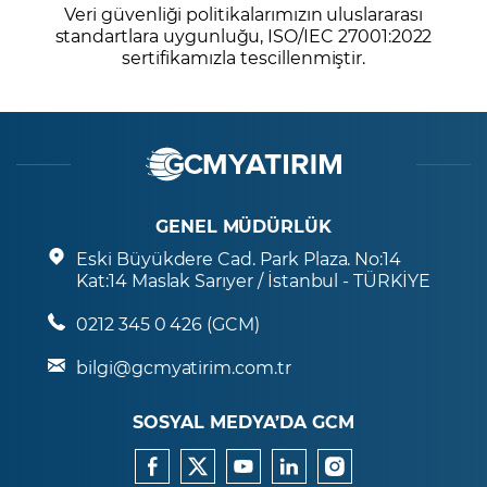
Veri güvenliği politikalarımızın uluslararası
standartlara uygunluğu, ISO/IEC 27001:2022
sertifikamızla tescillenmiştir.
GENEL MÜDÜRLÜK
Eski Büyükdere Cad. Park Plaza. No:14
Kat:14 Maslak Sarıyer / İstanbul - TÜRKİYE
0212 345 0 426 (GCM)
bilgi@gcmyatirim.com.tr
SOSYAL MEDYA’DA GCM