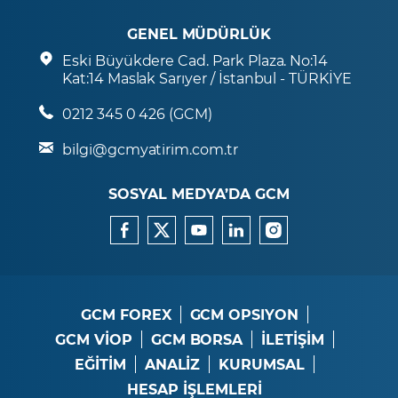
GENEL MÜDÜRLÜK
Eski Büyükdere Cad. Park Plaza. No:14
Kat:14 Maslak Sarıyer / İstanbul - TÜRKİYE
0212 345 0 426 (GCM)
bilgi@gcmyatirim.com.tr
SOSYAL MEDYA’DA GCM
GCM FOREX
GCM OPSIYON
GCM VİOP
GCM BORSA
İLETİŞİM
EĞİTİM
ANALİZ
KURUMSAL
HESAP İŞLEMLERİ