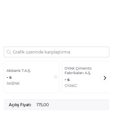
OYAK Çimento
Akbank T.A.Ş.
Fabrikaları A.Ş.
-
-
AKBNK
OYAKC
Açılış Fiyatı
175,00