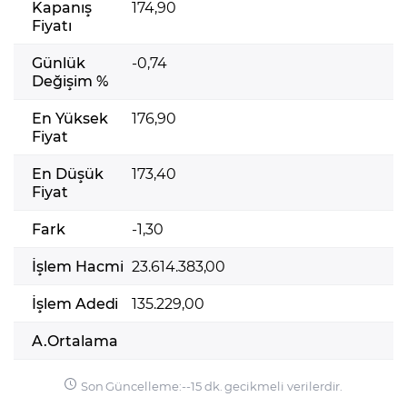
Kapanış
174,90
Fiyatı
Günlük
-0,74
Değişim %
En Yüksek
176,90
Fiyat
En Düşük
173,40
Fiyat
Fark
-1,30
İşlem Hacmi
23.614.383,00
İşlem Adedi
135.229,00
A.Ortalama
Son Güncelleme:
-
-
15 dk. gecikmeli verilerdir.