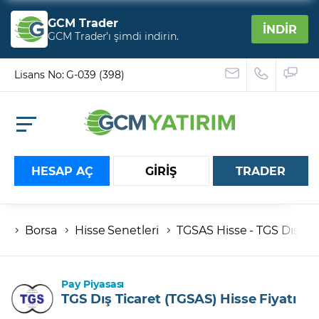
GCM Trader
İNDİR
GCM Trader’ı şimdi indirin.
Lisans No: G-039 (398)
HESAP AÇ
GİRİŞ
TRADER
Borsa
Hisse Senetleri
TGSAS Hisse - TGS Dış Tica
Hesap numaranız
Şifreniz
Pay Piyasası
TGS Dış Ticaret (TGSAS) Hisse Fiyatı