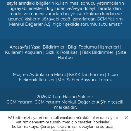
sayfalarındaki bilgilerin kullanılması sonucu yatırımcıların
uğrayabilecekleri doğrudan ve/veya dolaylı zararlardan,
maddi ve manevi zararlardan, yoksun kalınan kardan ve
üçüncü kişilerin uğrayabileceği zararlardan GCM Yatırım
Menkul Değerler A.Ş. hiçbir şekilde sorumlu tutulamaz.”
Anasayfa
|
Yasal Bildirimler
|
Bilgi Toplumu Hizmetleri
|
Kullanım Koşulları
|
Gizlilik Politikası
|
Risk Bildirimleri
|
Site
Haritası
Müşteri Aydınlatma Metni
|
KVKK İzin Formu
|
Ticari
Elekronik İleti İzni
|
Veri Sahibi Başvuru Formu
2026 © Tüm Hakları Saklıdır.
GCM Yatırım
, GCM Yatırım Menkul Değerler A.Ş'nin tescilli
markasıdır.
Web sitemizi ziyaret eden kullanıcılara mümkün olan daha iyi bir
Ticari Sicil No: 799649
yatırım deneyimini sunabilmek için çerezler (cookieler)
Maslak V.D. : 3890707820
kullanmaktayız. Çerez politikalarımızın detaylarına
buradan
Mersis No: 0389070782000015
ulaşabilirsiniz.