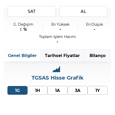
SAT
AL
Şifremi Unuttum
G. Değişim
En Yüksek
En Düşük
%
-
-
Toplam İşlem Hacmi
-
Genel Bilgiler
Tarihsel Fiyatlar
Bilanço
TGSAS
Hisse Grafik
1G
1H
1A
3A
1Y