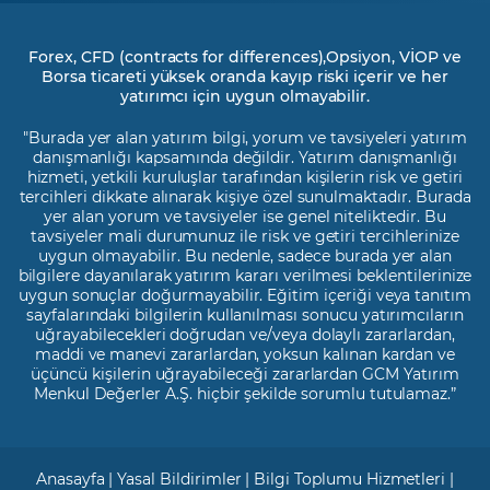
Forex, CFD (contracts for differences),Opsiyon, VİOP ve
Borsa ticareti yüksek oranda kayıp riski içerir ve her
yatırımcı için uygun olmayabilir.
"Burada yer alan yatırım bilgi, yorum ve tavsiyeleri yatırım
danışmanlığı kapsamında değildir. Yatırım danışmanlığı
hizmeti, yetkili kuruluşlar tarafından kişilerin risk ve getiri
tercihleri dikkate alınarak kişiye özel sunulmaktadır. Burada
yer alan yorum ve tavsiyeler ise genel niteliktedir. Bu
tavsiyeler mali durumunuz ile risk ve getiri tercihlerinize
uygun olmayabilir. Bu nedenle, sadece burada yer alan
bilgilere dayanılarak yatırım kararı verilmesi beklentilerinize
uygun sonuçlar doğurmayabilir. Eğitim içeriği veya tanıtım
sayfalarındaki bilgilerin kullanılması sonucu yatırımcıların
uğrayabilecekleri doğrudan ve/veya dolaylı zararlardan,
maddi ve manevi zararlardan, yoksun kalınan kardan ve
üçüncü kişilerin uğrayabileceği zararlardan GCM Yatırım
Menkul Değerler A.Ş. hiçbir şekilde sorumlu tutulamaz.”
Anasayfa
|
Yasal Bildirimler
|
Bilgi Toplumu Hizmetleri
|