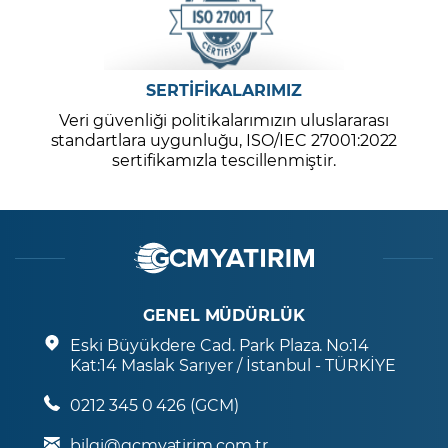
SERTİFİKALARIMIZ
Veri güvenliği politikalarımızın uluslararası
standartlara uygunluğu, ISO/IEC 27001:2022
sertifikamızla tescillenmiştir.
GENEL MÜDÜRLÜK
Eski Büyükdere Cad. Park Plaza. No:14
Kat:14 Maslak Sarıyer / İstanbul - TÜRKİYE
0212 345 0 426 (GCM)
bilgi@gcmyatirim.com.tr