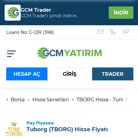
GCM Trader
İNDİR
GCM Trader’ı şimdi indirin.
Lisans No: G-039 (398)
HESAP AÇ
GİRİŞ
TRADER
Borsa
Hisse Senetleri
TBORG Hisse - Türk Tuborg
Hesap numaranız
Şifreniz
Pay Piyasası
Tuborg (TBORG) Hisse Fiyatı