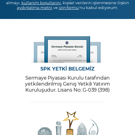
almayı,
kullanım koşullarını
, kişisel verilerin işlenmesine ilişkin
aydınlatma metni
ve
izin formu
'nu kabul ediyorum.
SPK YETKİ BELGEMİZ
Sermaye Piyasası Kurulu tarafından
yetkilendirilmiş Geniş Yetkili Yatırım
Kuruluşudur. Lisans No: G-039 (398)