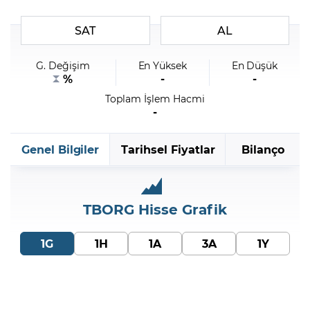
SAT
AL
Şifremi Unuttum
G. Değişim
En Yüksek
En Düşük
%
-
-
Toplam İşlem Hacmi
-
Genel Bilgiler
Tarihsel Fiyatlar
Bilanço
TBORG
Hisse Grafik
1G
1H
1A
3A
1Y