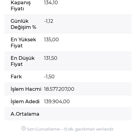
Kapanış
134,10
Fiyatı
Günlük
-1,12
Değişim %
En Yüksek
135,00
Fiyat
En Düşük
131,50
Fiyat
Fark
-1,50
İşlem Hacmi
18.577.207,00
İşlem Adedi
139.904,00
A.Ortalama
Son Güncelleme:
-
-
15 dk. gecikmeli verilerdir.