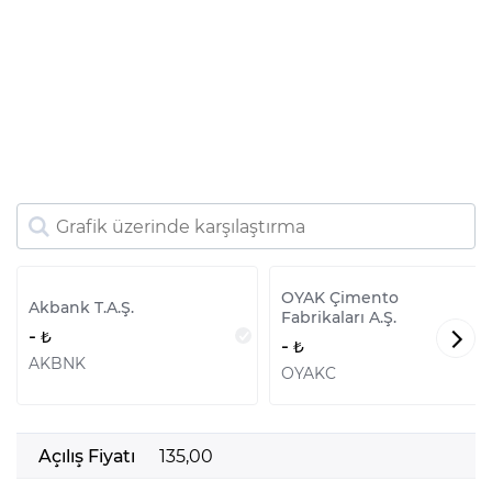
OYAK Çimento
Akbank T.A.Ş.
Fabrikaları A.Ş.
-
-
AKBNK
OYAKC
Açılış Fiyatı
135,00