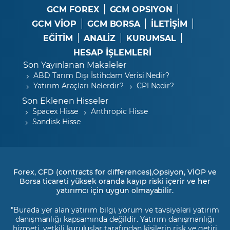
GCM FOREX
GCM OPSIYON
GCM VİOP
GCM BORSA
İLETİŞİM
EĞİTİM
ANALİZ
KURUMSAL
HESAP İŞLEMLERİ
Son Yayınlanan Makaleler
ABD Tarım Dışı İstihdam Verisi Nedir?
Yatırım Araçları Nelerdir?
CPI Nedir?
Son Eklenen Hisseler
Spacex Hisse
Anthropic Hisse
Sandisk Hisse
Forex, CFD (contracts for differences),Opsiyon, VİOP ve
Borsa ticareti yüksek oranda kayıp riski içerir ve her
yatırımcı için uygun olmayabilir.
"Burada yer alan yatırım bilgi, yorum ve tavsiyeleri yatırım
danışmanlığı kapsamında değildir. Yatırım danışmanlığı
hizmeti, yetkili kuruluşlar tarafından kişilerin risk ve getiri