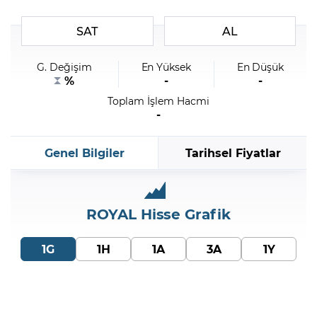
SAT
AL
Şifremi Unuttum
G. Değişim
En Yüksek
En Düşük
%
-
-
Toplam İşlem Hacmi
-
Genel Bilgiler
Tarihsel Fiyatlar
ROYAL
Hisse Grafik
1G
1H
1A
3A
1Y