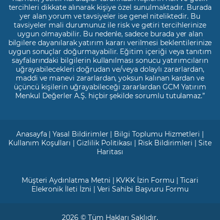
tercihleri dikkate alınarak kişiye özel sunulmaktadır. Burada
yer alan yorum ve tavsiyeler ise genel niteliktedir. Bu
tavsiyeler mali durumunuz ile risk ve getiri tercihlerinize
uygun olmayabilir. Bu nedenle, sadece burada yer alan
bilgilere dayanılarak yatırım kararı verilmesi beklentilerinize
uygun sonuçlar doğurmayabilir. Eğitim içeriği veya tanıtım
sayfalarındaki bilgilerin kullanılması sonucu yatırımcıların
uğrayabilecekleri doğrudan ve/veya dolaylı zararlardan,
maddi ve manevi zararlardan, yoksun kalınan kardan ve
üçüncü kişilerin uğrayabileceği zararlardan GCM Yatırım
Menkul Değerler A.Ş. hiçbir şekilde sorumlu tutulamaz.”
Anasayfa
|
Yasal Bildirimler
|
Bilgi Toplumu Hizmetleri
|
Kullanım Koşulları
|
Gizlilik Politikası
|
Risk Bildirimleri
|
Site
Haritası
Müşteri Aydınlatma Metni
|
KVKK İzin Formu
|
Ticari
Elekronik İleti İzni
|
Veri Sahibi Başvuru Formu
2026 © Tüm Hakları Saklıdır.