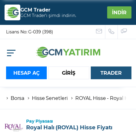
GCM Trader
İNDİR
GCM Trader’ı şimdi indirin.
Lisans No: G-039 (398)
HESAP AÇ
GİRİŞ
TRADER
Borsa
Hisse Senetleri
ROYAL Hisse - Royal Halı İ
Hesap numaranız
Şifreniz
Pay Piyasası
Royal Halı (ROYAL) Hisse Fiyatı