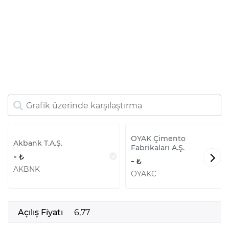
OYAK Çimento
Akbank T.A.Ş.
Fabrikaları A.Ş.
-
-
AKBNK
OYAKC
Açılış Fiyatı
6,77