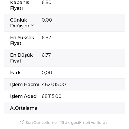
Kapanış
6,80
Fiyatı
Günlük
0,00
Değişim %
En Yüksek
6,82
Fiyat
En Düşük
6,77
Fiyat
Fark
0,00
İşlem Hacmi
462.015,00
İşlem Adedi
68.115,00
A.Ortalama
Son Güncelleme:
-
-
15 dk. gecikmeli verilerdir.