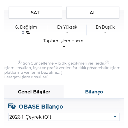
SAT
AL
Şifremi Unuttum
G. Değişim
En Yüksek
En Düşük
%
-
-
Toplam İşlem Hacmi
-
Son Güncelleme:
-
-
15 dk. gecikmeli verilerdir.
İşlem koşulları, fiyat ve grafik verileri farklılık gösterebilir, işlem
platformu verilerini baz alınız. (
Feragat
-
İşlem Koşulları
)
Genel Bilgiler
Bilanço
OBASE Bilanço