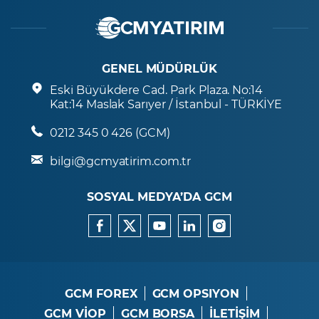
GENEL MÜDÜRLÜK
Eski Büyükdere Cad. Park Plaza. No:14
Kat:14 Maslak Sarıyer / İstanbul - TÜRKİYE
0212 345 0 426 (GCM)
bilgi@gcmyatirim.com.tr
SOSYAL MEDYA’DA GCM
GCM FOREX
GCM OPSIYON
GCM VİOP
GCM BORSA
İLETİŞİM