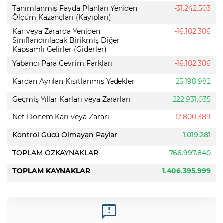
Tanımlanmış Fayda Planları Yeniden
-31.242.503
Ölçüm Kazançları (Kayıpları)
Kar veya Zararda Yeniden
-16.102.306
Sınıflandırılacak Birikmiş Diğer
Kapsamlı Gelirler (Giderler)
Yabancı Para Çevrim Farkları
-16.102.306
Kardan Ayrılan Kısıtlanmış Yedekler
25.198.982
Geçmiş Yıllar Karları veya Zararları
222.931.035
Net Dönem Karı veya Zararı
-12.800.389
Kontrol Gücü Olmayan Paylar
1.019.281
TOPLAM ÖZKAYNAKLAR
766.997.840
TOPLAM KAYNAKLAR
1.406.395.999