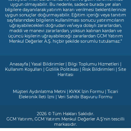
uygun olmayabilir. Bu nedenle, sadece burada yer alan
bilgilere dayanılarak yatırım kararı verilmesi beklentilerinize
uygun sonuçlar doğurmayabilir. Eğitim içeriği veya tanıtım
sayfalarındaki bilgilerin kullanılması sonucu yatırımcıların
uğrayabilecekleri doğrudan ve/veya dolaylı zararlardan,
maddi ve manevi zararlardan, yoksun kalınan kardan ve
üçüncü kişilerin uğrayabileceği zararlardan GCM Yatırım
Menkul Değerler A.Ş. hiçbir şekilde sorumlu tutulamaz.”
Anasayfa
|
Yasal Bildirimler
|
Bilgi Toplumu Hizmetleri
|
Kullanım Koşulları
|
Gizlilik Politikası
|
Risk Bildirimleri
|
Site
Haritası
Müşteri Aydınlatma Metni
|
KVKK İzin Formu
|
Ticari
Elekronik İleti İzni
|
Veri Sahibi Başvuru Formu
2026 © Tüm Hakları Saklıdır.
GCM Yatırım
, GCM Yatırım Menkul Değerler A.Ş'nin tescilli
markasıdır.