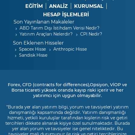
EĞİTİM
ANALİZ
KURUMSAL
HESAP İŞLEMLERİ
Son Yayınlanan Makaleler
ABD Tarım Dışı İstihdam Verisi Nedir?
Yatırım Araçları Nelerdir?
CPI Nedir?
Son Eklenen Hisseler
Spacex Hisse
Anthropic Hisse
Sandisk Hisse
Forex, CFD (contracts for differences),Opsiyon, VİOP ve
Borsa ticareti yüksek oranda kayıp riski içerir ve her
yatırımcı için uygun olmayabilir.
"Burada yer alan yatırım bilgi, yorum ve tavsiyeleri yatırım
danışmanlığı kapsamında değildir. Yatırım danışmanlığı
hizmeti, yetkili kuruluşlar tarafından kişilerin risk ve getiri
tercihleri dikkate alınarak kişiye özel sunulmaktadır. Burada
yer alan yorum ve tavsiyeler ise genel niteliktedir. Bu
tavsiyeler mali durumunuz ile risk ve getiri tercihlerinize