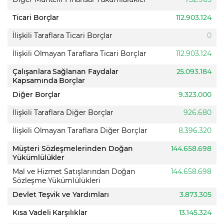
Ticari Borçlar
112.903.124
İlişkili Taraflara Ticari Borçlar
0
İlişkili Olmayan Taraflara Ticari Borçlar
112.903.124
Çalışanlara Sağlanan Faydalar
25.093.184
Kapsamında Borçlar
Diğer Borçlar
9.323.000
İlişkili Taraflara Diğer Borçlar
926.680
İlişkili Olmayan Taraflara Diğer Borçlar
8.396.320
Müşteri Sözleşmelerinden Doğan
144.658.698
Yükümlülükler
Mal ve Hizmet Satışlarından Doğan
144.658.698
Sözleşme Yükümlülükleri
Devlet Teşvik ve Yardımları
3.873.305
Kısa Vadeli Karşılıklar
13.145.324