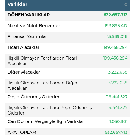
Varlıklar
0
DÖNEN VARLIKLAR
532.657.713
Nakit ve Nakit Benzerleri
193.895.417
Finansal Yatırımlar
15.589.016
Ticari Alacaklar
199.458.294
İlişkili Olmayan Taraflardan Ticari
199.458.294
Alacaklar
Diğer Alacaklar
3.222.658
İlişkili Olmayan Taraflardan Diğer
3.222.658
Alacaklar
Peşin Ödenmiş Giderler
119.441.527
İlişkili Olmayan Taraflara Peşin Ödenmiş
119.441.527
Giderler
Cari Dönem Vergisiyle İlgili Varlıklar
1.050.801
ARA TOPLAM
532.657.713