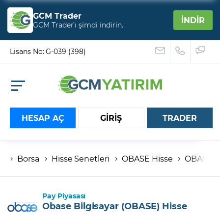
GCM Trader
İNDİR
GCM Trader’ı şimdi indirin.
Lisans No: G-039 (398)
HESAP AÇ
GİRİŞ
TRADER
Borsa
Hisse Senetleri
OBASE Hisse
OBASE B
Hesap numaranız
Şifreniz
Pay Piyasası
Obase Bilgisayar (OBASE) Hisse