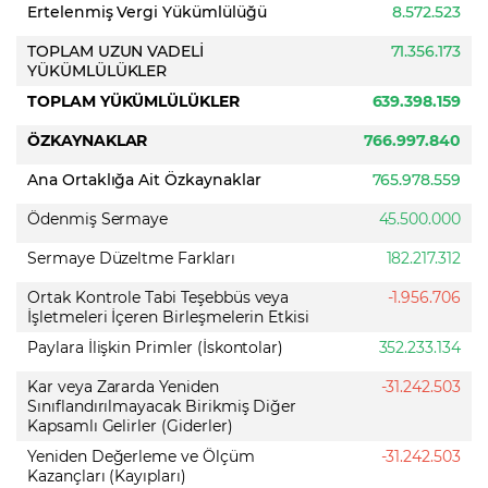
Ertelenmiş Vergi Yükümlülüğü
8.572.523
TOPLAM UZUN VADELİ
71.356.173
YÜKÜMLÜLÜKLER
TOPLAM YÜKÜMLÜLÜKLER
639.398.159
ÖZKAYNAKLAR
766.997.840
Ana Ortaklığa Ait Özkaynaklar
765.978.559
Ödenmiş Sermaye
45.500.000
Sermaye Düzeltme Farkları
182.217.312
Ortak Kontrole Tabi Teşebbüs veya
-1.956.706
İşletmeleri İçeren Birleşmelerin Etkisi
Paylara İlişkin Primler (İskontolar)
352.233.134
Kar veya Zararda Yeniden
-31.242.503
Sınıflandırılmayacak Birikmiş Diğer
Kapsamlı Gelirler (Giderler)
Yeniden Değerleme ve Ölçüm
-31.242.503
Kazançları (Kayıpları)