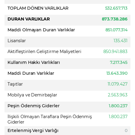
TOPLAM DÖNEN VARLIKLAR
532.657.713
DURAN VARLIKLAR
873.738.286
Maddi Olmayan Duran Varlıklar
851.077.314
Lisanslar
135.431
Aktifleştirilen Geliştirme Maliyetleri
850.941.883
Kullanım Hakkı Varlıkları
7.217.345
Maddi Duran Varlıklar
13.643.390
Taşıtlar
11.079.427
Mobilya ve Demirbaşlar
2.563.963
Peşin Ödenmiş Giderler
1.800.237
İlişkili Olmayan Taraflara Peşin Ödenmiş
1.800.237
Giderler
Ertelenmiş Vergi Varlığı
0