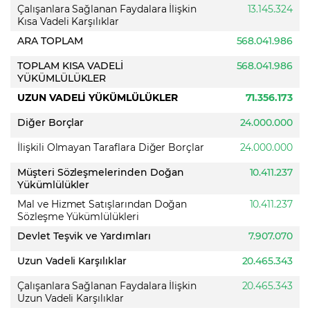
Çalışanlara Sağlanan Faydalara İlişkin
13.145.324
Kısa Vadeli Karşılıklar
ARA TOPLAM
568.041.986
TOPLAM KISA VADELİ
568.041.986
YÜKÜMLÜLÜKLER
UZUN VADELİ YÜKÜMLÜLÜKLER
71.356.173
Diğer Borçlar
24.000.000
İlişkili Olmayan Taraflara Diğer Borçlar
24.000.000
Müşteri Sözleşmelerinden Doğan
10.411.237
Yükümlülükler
Mal ve Hizmet Satışlarından Doğan
10.411.237
Sözleşme Yükümlülükleri
Devlet Teşvik ve Yardımları
7.907.070
Uzun Vadeli Karşılıklar
20.465.343
Çalışanlara Sağlanan Faydalara İlişkin
20.465.343
Uzun Vadeli Karşılıklar