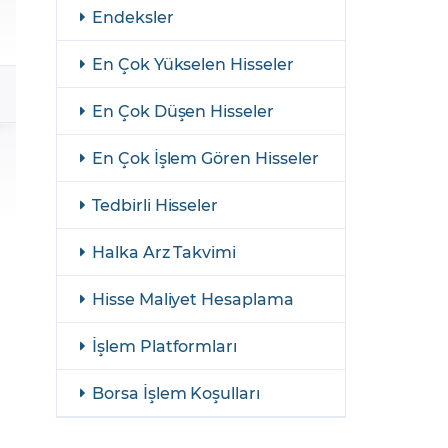
şulları
Yasal Bildirimler
Endeksler
Finansal Araçlar
En Çok Yükselen Hisseler
GCM Borsa Trader Eğitim Videoları
En Çok Düşen Hisseler
En Çok İşlem Gören Hisseler
Tedbirli Hisseler
Halka Arz Takvimi
Hisse Maliyet Hesaplama
İşlem Platformları
Borsa İşlem Koşulları