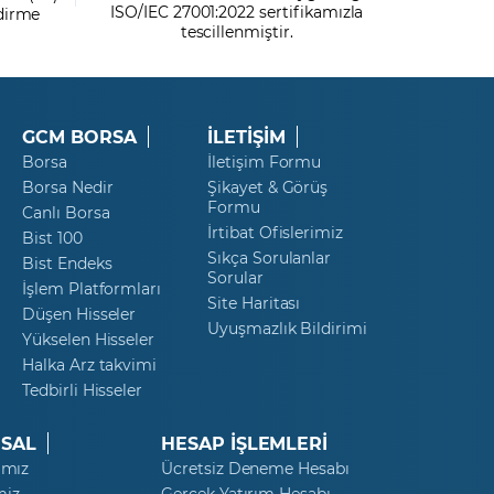
ISO/IEC 27001:2022 sertifikamızla
ndirme
tescillenmiştir.
GCM BORSA
İLETİŞİM
Borsa
İletişim Formu
Borsa Nedir
Şikayet & Görüş
Formu
Canlı Borsa
İrtibat Ofislerimiz
Bist 100
Sıkça Sorulanlar
Bist Endeks
Sorular
İşlem Platformları
Site Haritası
Düşen Hisseler
Uyuşmazlık Bildirimi
Yükselen Hisseler
Halka Arz takvimi
Tedbirli Hisseler
SAL
HESAP İŞLEMLERİ
ımız
Ücretsiz Deneme Hesabı
miz
Gerçek Yatırım Hesabı