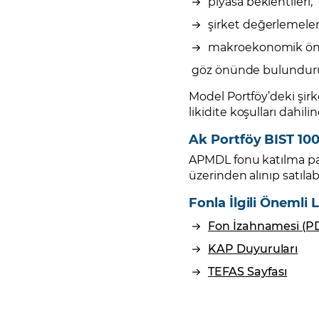
piyasa beklentileri,
şirket değerlemeler
makroekonomik ön
göz önünde bulundurula
Model Portföy’deki şirk
likidite koşulları dahili
Ak Portföy BIST 100
APMDL fonu katılma payl
üzerinden alınıp satılabi
Fonla İlgili Önemli 
Fon İzahnamesi (P
KAP Duyuruları
TEFAS Sayfası