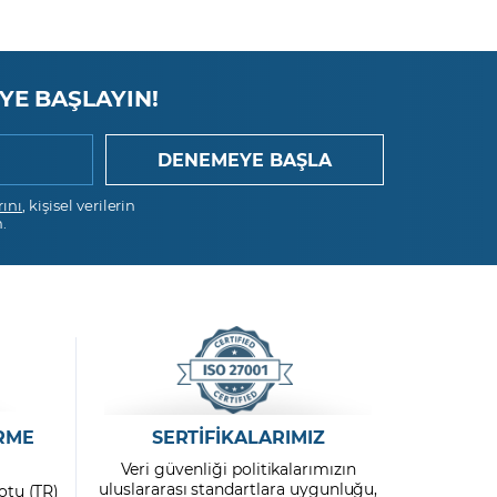
YE BAŞLAYIN!
rını
, kişisel verilerin
.
RME
SERTİFİKALARIMIZ
Veri güvenliği politikalarımızın
uluslararası standartlara uygunluğu,
otu (TR)