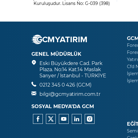
Kuruluşudur. Lisans No: G-039 (398)
GCM
Fore
Fore
GENEL MÜDÜRLÜK
Yatır
Eski Büyükdere Cad. Park
Cfd 
Plaza. No:14 Kat:14 Maslak
İşlem
Sarıyer / İstanbul - TÜRKİYE
İşlem
0212 345 0 426 (GCM)
bilgi@gcmyatirim.com.tr
SOSYAL MEDYA’DA GCM
EĞİ
Semi
Canlı