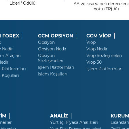
Lideri" Ödülü
AA ve kısa vadeli derecele
notu (TR) A1+
 FOREX
GCM OPSIYON
GCM VİOP
x
Opsiyon
Viop
x Nedir
Opsiyon Nedir
Viop Nedir
ım Araçları
Opsiyon
Viop Sözleşmeleri
Sözleşmeleri
Nedir
Viop 30
İşlem Platformları
 Platformları
İşlem Platformları
İşlem Koşulları
 Koşulları
TİM
ANALİZ
KURUM
nerler
Yurt İçi Piyasa Analizleri
Lisanslar
 Yayınlar
Yurt Dışı Piyasa Analizleri
Ödülleri