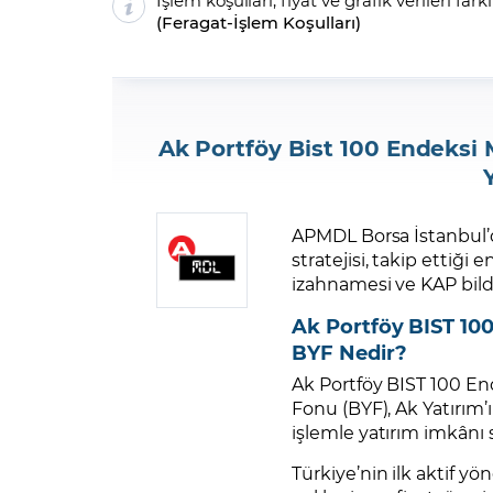
İşlem koşulları, fiyat ve grafik verileri fark
(
Feragat
-
İşlem Koşulları
)
Ak Portföy Bist 100 Endeksi
APMDL Borsa İstanbul’d
stratejisi, takip ettiği
izahnamesi ve KAP bildi
Ak Portföy BIST 10
BYF Nedir?
Ak Portföy BIST 100 En
Fonu (BYF), Ak Yatırım’
işlemle yatırım imkânı 
Türkiye’nin ilk aktif yö