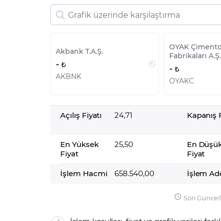
OYAK Çiment
Akbank T.A.Ş.
Fabrikaları A.Ş.
-
-
AKBNK
OYAKC
Açılış Fiyatı
24,71
Kapanış F
En Yüksek
25,50
En Düşü
Fiyat
Fiyat
İşlem Hacmi
658.540,00
İşlem Ad
Son Güncel