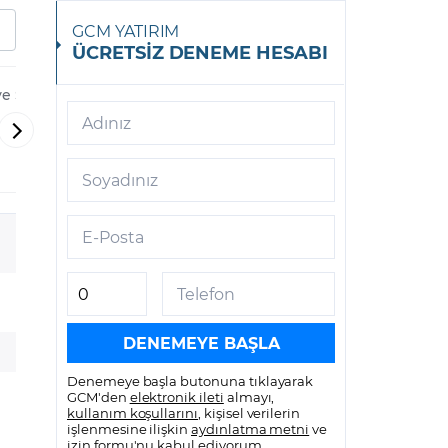
GCM YATIRIM
ÜCRETSİZ DENEME HESABI
ve Sanayi
Turkcell İletişim
Türk Hava Y
Hizmetleri A.Ş.
Adınız
-
-
THYAO
TCELL
Soyadınız
E-Posta
Telefon
Denemeye başla butonuna tıklayarak
GCM'den
elektronik ileti
almayı,
kullanım koşullarını
, kişisel verilerin
işlenmesine ilişkin
aydınlatma metni
ve
izin formu
'nu kabul ediyorum.