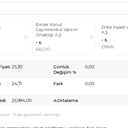
Emlak Konut
o
Enka İnşaat 
Gayrimenkul Yatırım
A.Ş.
Ortaklığı A.Ş.
-
-
ENKAI
EKGYO
iyatı
25,30
Günlük
0,00
Değişim %
k
24,71
Fark
0,00
edi
25.994,00
A.Ortalama
leme:
-
-
15 dk. gecikmeli verilerdir.