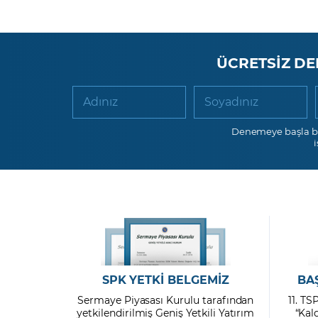
ÜCRETSİZ DE
Adınız
Soyadınız
Denemeye başla b
SPK YETKİ BELGEMİZ
BA
Sermaye Piyasası Kurulu tarafından
11. TS
yetkilendirilmiş Geniş Yetkili Yatırım
“Kal