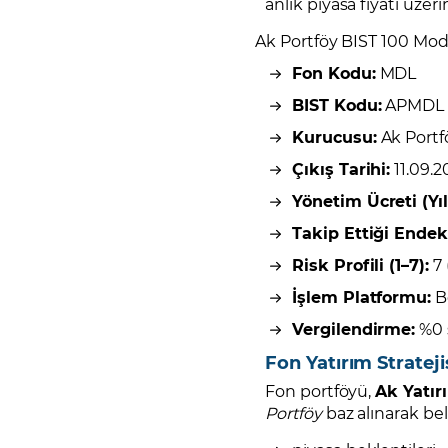
anlık piyasa fiyatı üzer
Ak Portföy BIST 100 Mod
Fon Kodu:
MDL
BIST Kodu:
APMDL
Kurucusu:
Ak Portf
Çıkış Tarihi:
11.09.2
Yönetim Ücreti (Yıll
Takip Ettiği Endek
Risk Profili (1–7):
7 
İşlem Platformu:
Bo
Vergilendirme:
%0 
Fon Yatırım Strateji
Fon portföyü,
Ak Yatı
Portföy
baz alınarak bel