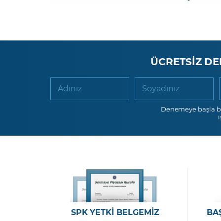
ÜCRETSİZ DE
Adınız
Soyadınız
Denemeye başla b
SPK YETKİ BELGEMİZ
BA