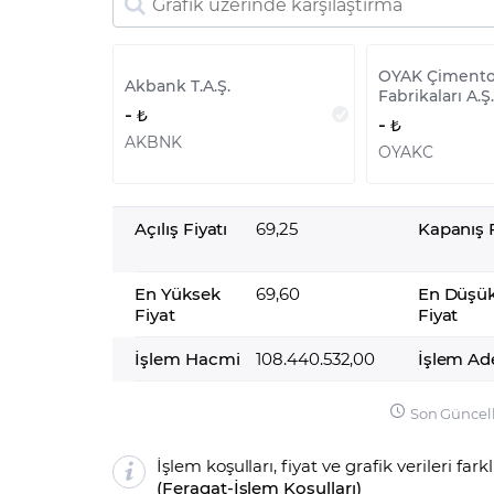
OYAK Çiment
Akbank T.A.Ş.
Fabrikaları A.Ş.
-
-
AKBNK
OYAKC
Açılış Fiyatı
69,25
Kapanış F
En Yüksek
69,60
En Düşü
Fiyat
Fiyat
İşlem Hacmi
108.440.532,00
İşlem Ad
Son Güncel
İşlem koşulları, fiyat ve grafik verileri fark
(
Feragat
-
İşlem Koşulları
)