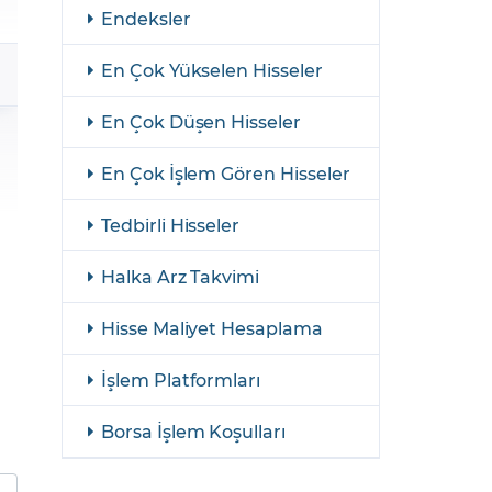
şulları
Yasal Bildirimler
Endeksler
Finansal Araçlar
En Çok Yükselen Hisseler
GCM Borsa Trader Eğitim Videoları
En Çok Düşen Hisseler
En Çok İşlem Gören Hisseler
Tedbirli Hisseler
Halka Arz Takvimi
Hisse Maliyet Hesaplama
İşlem Platformları
Borsa İşlem Koşulları