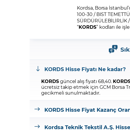
Kordsa, Borsa İstanbul’
100-30 / BIST TEMETTÜ 
SÜRDÜRÜLEBİLİRLİK / BI
“
KORDS
” kodları ile i
Sık
KORDS
Hisse Fiyatı Ne kadar?
KORDS
güncel alış fiyatı 68,40.
KORD
ücretsiz takip etmek için GCM Borsa 
gecikmeli sunulmaktadır.
KORDS
Hisse Fiyat Kazanç Ora
Kordsa Teknik Tekstil A.Ş.
Hiss