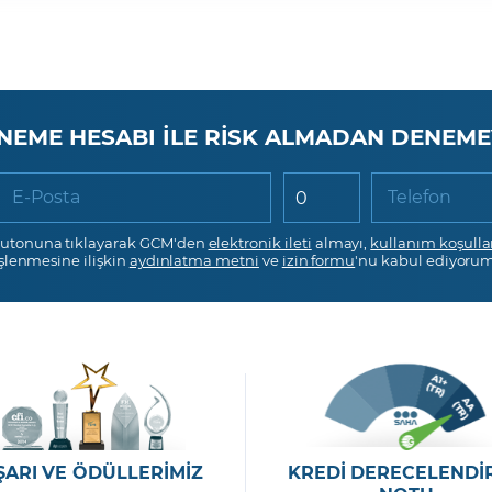
NEME HESABI İLE RİSK ALMADAN DENEME
E-Posta
Telefon
utonuna tıklayarak GCM'den
elektronik ileti
almayı,
kullanım koşulla
işlenmesine ilişkin
aydınlatma metni
ve
izin formu
'nu kabul ediyorum
ŞARI VE ÖDÜLLERİMİZ
KREDİ DERECELENDİ