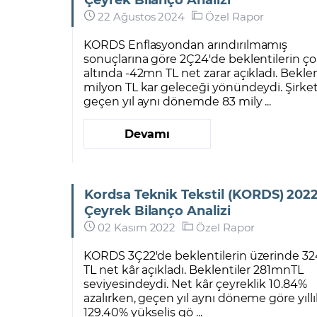
22 Ağustos 2024
Özel Rapor
KORDS Enflasyondan arındırılmamış
sonuçlarına göre 2Ç24'de beklentilerin ç
altında -42mn TL net zarar açıkladı. Bekle
milyon TL kar geleceği yönündeydi. Şirke
geçen yıl aynı dönemde 83 mily ...
Devamı
Kordsa Teknik Tekstil (KORDS) 2022
Çeyrek Bilanço Analizi
02 Kasım 2022
Özel Rapor
KORDS 3Ç22'de beklentilerin üzerinde 
TL net kâr açıkladı. Beklentiler 281mnTL
seviyesindeydi. Net kâr çeyreklik 10.84%
azalırken, geçen yıl aynı döneme göre yıll
129.40% yükseliş gö ...