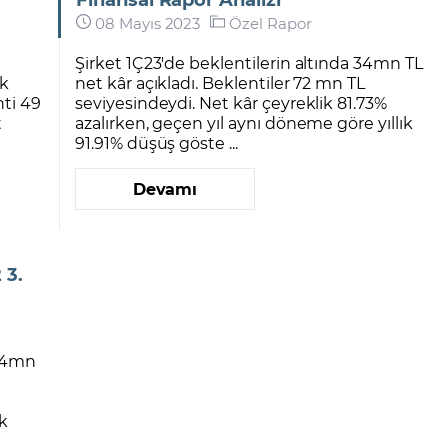
08 Mayıs 2023
Özel Rapor
Şirket 1Ç23'de beklentilerin altında 34mn TL
ok
net kâr açıkladı. Beklentiler 72 mn TL
nti 49
seviyesindeydi. Net kâr çeyreklik 81.73%
t
azalırken, geçen yıl aynı döneme göre yıllık
91.91% düşüş göste ...
Devamı
 3.
324mn
ık