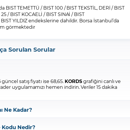
da BIST TEMETTÜ / BIST 100 / BIST TEKSTİL, DERİ / BIST
25 / BIST KOCAELİ / BIST SINAİ / BIST
ST YILDIZ endekslerine dahildir. Borsa İstanbul’da
şlem görmektedir
ça Sorulan Sorular
S
güncel satış fiyatı ise 68,65.
KORDS
grafiğini canlı ve
Trader uygulamamızı hemen indirin.
Veriler 15 dakika
nı Ne Kadar?
e Kodu Nedir?