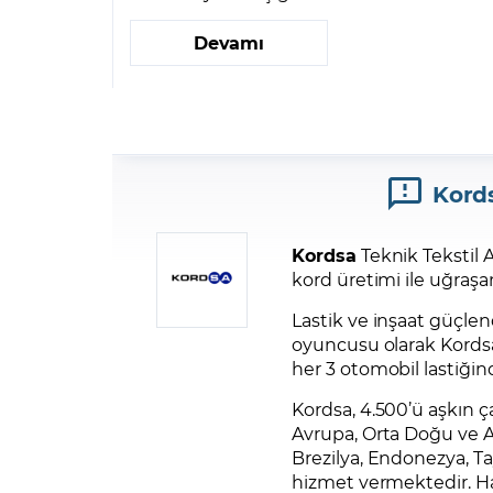
Devamı
Kords
Kordsa
Teknik Tekstil A
kord üretimi ile uğraşan
Lastik ve inşaat güçlen
oyuncusu olarak Kordsa
her 3 otomobil lastiğind
Kordsa, 4.500’ü aşkın ça
Avrupa, Orta Doğu ve A
Brezilya, Endonezya, Ta
hizmet vermektedir. Ha