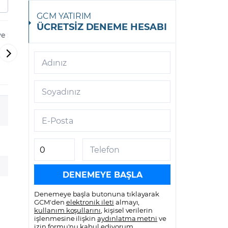
GCM YATIRIM
ÜCRETSİZ DENEME HESABI
ve Sanayi
Turkcell İletişim
Türk Hava Y
Hizmetleri A.Ş.
-
-
Adınız
THYAO
TCELL
Soyadınız
E-Posta
Telefon
Denemeye başla butonuna tıklayarak
GCM'den
elektronik ileti
almayı,
kullanım koşullarını
, kişisel verilerin
işlenmesine ilişkin
aydınlatma metni
ve
izin formu
'nu kabul ediyorum.