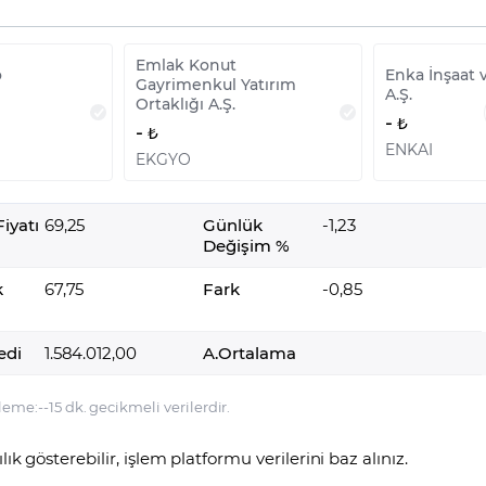
Emlak Konut
o
Enka İnşaat 
Gayrimenkul Yatırım
A.Ş.
Ortaklığı A.Ş.
-
-
ENKAI
EKGYO
iyatı
69,25
Günlük
-1,23
Değişim %
k
67,75
Fark
-0,85
edi
1.584.012,00
A.Ortalama
leme:
-
-
15 dk. gecikmeli verilerdir.
lılık gösterebilir, işlem platformu verilerini baz alınız.