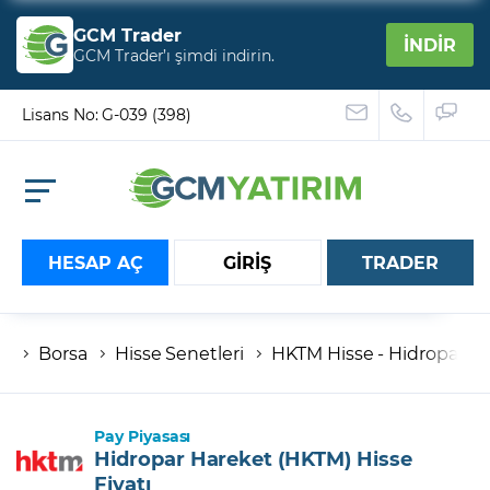
GCM Trader
İNDİR
GCM Trader’ı şimdi indirin.
Lisans No: G-039 (398)
HESAP AÇ
GİRİŞ
TRADER
Borsa
Hisse Senetleri
HKTM Hisse - Hidropar Har
Hesap numaranız
Şifreniz
Pay Piyasası
Hidropar Hareket (HKTM) Hisse
Fiyatı