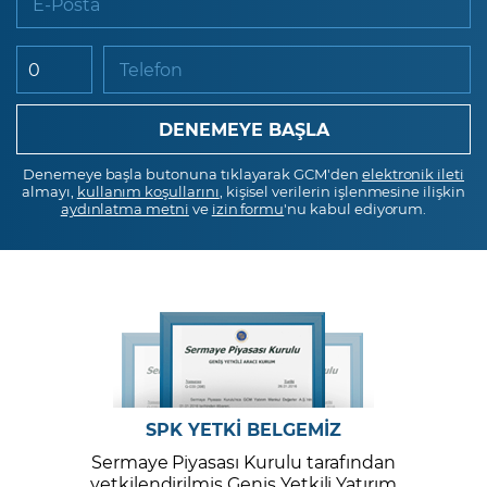
E-Posta
Telefon
Denemeye başla butonuna tıklayarak GCM'den
elektronik ileti
almayı,
kullanım koşullarını
, kişisel verilerin işlenmesine ilişkin
aydınlatma metni
ve
izin formu
'nu kabul ediyorum.
SPK YETKİ BELGEMİZ
Sermaye Piyasası Kurulu tarafından
yetkilendirilmiş Geniş Yetkili Yatırım