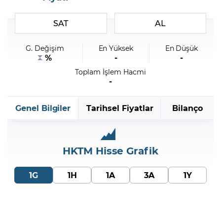
SAT
AL
Şifremi Unuttum
G. Değişim
En Yüksek
En Düşük
%
-
-
Toplam İşlem Hacmi
-
Genel Bilgiler
Tarihsel Fiyatlar
Bilanço
HKTM
Hisse Grafik
1G
1H
1A
3A
1Y