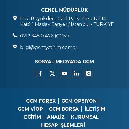
GENEL MÜDÜRLÜK
Eski Büyükdere Cad. Park Plaza. No:14
Kat:14 Maslak Sarıyer / İstanbul - TÜRKİYE
0212 345 0 426 (GCM)
bilgi@gcmyatirim.com.tr
SOSYAL MEDYA’DA GCM
GCM FOREX
GCM OPSIYON
GCM VİOP
GCM BORSA
İLETİŞİM
EĞİTİM
ANALİZ
KURUMSAL
HESAP İŞLEMLERİ