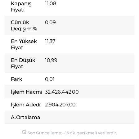
Kapanış
11,08
Fiyatı
Günlük
0,09
Değişim %
En Yüksek
11,37
Fiyat
En Düşük
10,99
Fiyat
Fark
0,01
İşlem Hacmi
32.426.442,00
İşlem Adedi
2.904.207,00
A.Ortalama
Son Güncelleme:
-
-
15 dk. gecikmeli verilerdir.