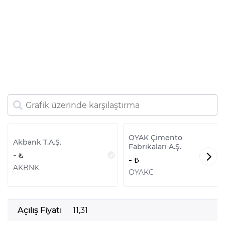
OYAK Çimento
Akbank T.A.Ş.
Fabrikaları A.Ş.
-
-
AKBNK
OYAKC
Açılış Fiyatı
11,31