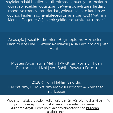
sayfalarındaki bilgilerin kullanılması sonucu yatırımcıların
uğrayabilecekleri doğrudan ve/veya dolaylı zararlardan,
maddi ve manevi zararlardan, yoksun kalınan kardan ve
üçüncü kişilerin uğrayabileceği zararlardan GCM Yatırım
Menkul Değerler A.Ş. hiçbir şekilde sorumlu tutulamaz.”
Anasayfa
|
Yasal Bildirimler
|
Bilgi Toplumu Hizmetleri
|
Kullanım Koşulları
|
Gizlilik Politikası
|
Risk Bildirimleri
|
Site
Haritası
Müşteri Aydınlatma Metni
|
KVKK İzin Formu
|
Ticari
Elekronik İleti İzni
|
Veri Sahibi Başvuru Formu
2026 © Tüm Hakları Saklıdır.
GCM Yatırım
, GCM Yatırım Menkul Değerler A.Ş'nin tescilli
markasıdır.
Web sitemizi ziyaret eden kullanıcılara mümkün olan daha iyi bir
Ticari Sicil No: 799649
yatırım deneyimini sunabilmek için çerezler (cookieler)
Maslak V.D. : 3890707820
kullanmaktayız. Çerez politikalarımızın detaylarına
buradan
Mersis No: 0389070782000015
ulaşabilirsiniz.