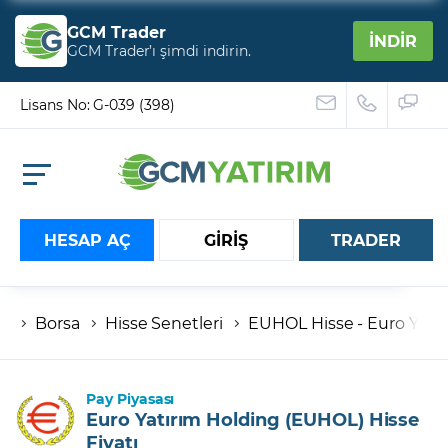
GCM Trader
İNDİR
GCM Trader’ı şimdi indirin.
Lisans No: G-039 (398)
HESAP AÇ
GİRİŞ
TRADER
Borsa
Hisse Senetleri
EUHOL Hisse - Euro Yatır
Hesap numaranız
Şifreniz
Pay Piyasası
Euro Yatırım Holding (EUHOL) Hisse
Fiyatı