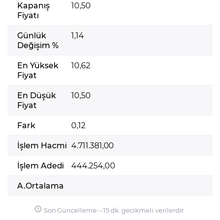
Kapanış
10,50
Fiyatı
Günlük
1,14
Değişim %
En Yüksek
10,62
Fiyat
En Düşük
10,50
Fiyat
Fark
0,12
İşlem Hacmi
4.711.381,00
İşlem Adedi
444.254,00
A.Ortalama
Son Güncelleme:
-
-
15 dk. gecikmeli verilerdir.