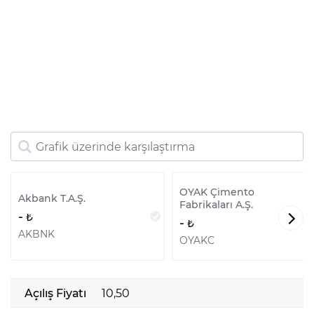
OYAK Çimento
Akbank T.A.Ş.
Fabrikaları A.Ş.
-
-
AKBNK
OYAKC
Açılış Fiyatı
10,50