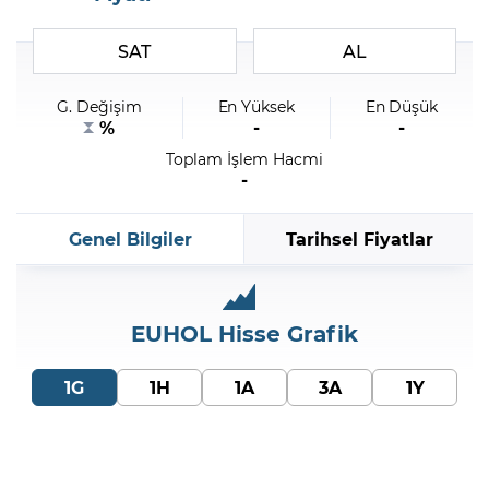
SAT
AL
Şifremi Unuttum
G. Değişim
En Yüksek
En Düşük
%
-
-
Toplam İşlem Hacmi
-
Genel Bilgiler
Tarihsel Fiyatlar
EUHOL
Hisse Grafik
1G
1H
1A
3A
1Y