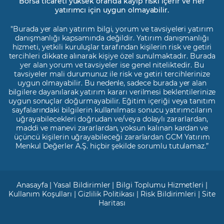
Borsa ticareti yüksek oranda kayıp riski içerir ve her
yatırımcı için uygun olmayabilir.
"Burada yer alan yatırım bilgi, yorum ve tavsiyeleri yatırım
danışmanlığı kapsamında değildir. Yatırım danışmanlığı
hizmeti, yetkili kuruluşlar tarafından kişilerin risk ve getiri
tercihleri dikkate alınarak kişiye özel sunulmaktadır. Burada
yer alan yorum ve tavsiyeler ise genel niteliktedir. Bu
tavsiyeler mali durumunuz ile risk ve getiri tercihlerinize
uygun olmayabilir. Bu nedenle, sadece burada yer alan
bilgilere dayanılarak yatırım kararı verilmesi beklentilerinize
uygun sonuçlar doğurmayabilir. Eğitim içeriği veya tanıtım
sayfalarındaki bilgilerin kullanılması sonucu yatırımcıların
uğrayabilecekleri doğrudan ve/veya dolaylı zararlardan,
maddi ve manevi zararlardan, yoksun kalınan kardan ve
üçüncü kişilerin uğrayabileceği zararlardan GCM Yatırım
Menkul Değerler A.Ş. hiçbir şekilde sorumlu tutulamaz.”
Anasayfa
|
Yasal Bildirimler
|
Bilgi Toplumu Hizmetleri
|
Kullanım Koşulları
|
Gizlilik Politikası
|
Risk Bildirimleri
|
Site
Haritası