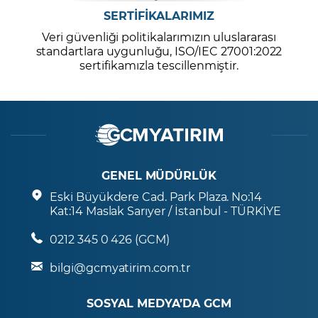
SERTİFİKALARIMIZ
Veri güvenliği politikalarımızın uluslararası
standartlara uygunluğu, ISO/IEC 27001:2022
sertifikamızla tescillenmiştir.
GENEL MÜDÜRLÜK
Eski Büyükdere Cad. Park Plaza. No:14
Kat:14 Maslak Sarıyer / İstanbul - TÜRKİYE
0212 345 0 426 (GCM)
bilgi@gcmyatirim.com.tr
SOSYAL MEDYA’DA GCM