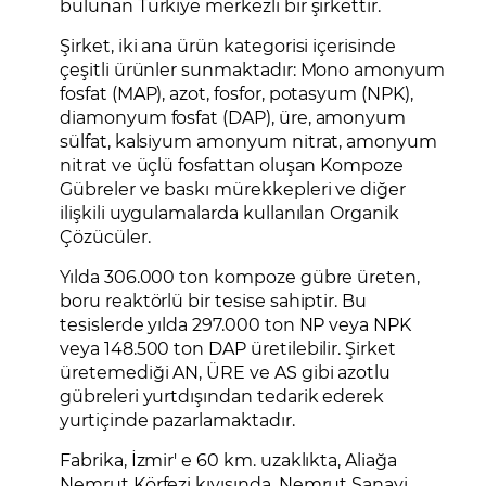
bulunan Türkiye merkezli bir şirkettir.
Şirket, iki ana ürün kategorisi içerisinde
çeşitli ürünler sunmaktadır: Mono amonyum
fosfat (MAP), azot, fosfor, potasyum (NPK),
diamonyum fosfat (DAP), üre, amonyum
sülfat, kalsiyum amonyum nitrat, amonyum
nitrat ve üçlü fosfattan oluşan Kompoze
Gübreler ve baskı mürekkepleri ve diğer
ilişkili uygulamalarda kullanılan Organik
Çözücüler.
Yılda 306.000 ton kompoze gübre üreten,
boru reaktörlü bir tesise sahiptir. Bu
tesislerde yılda 297.000 ton NP veya NPK
veya 148.500 ton DAP üretilebilir. Şirket
üretemediği AN, ÜRE ve AS gibi azotlu
gübreleri yurtdışından tedarik ederek
yurtiçinde pazarlamaktadır.
Fabrika, İzmir' e 60 km. uzaklıkta, Aliağa
Nemrut Körfezi kıyısında, Nemrut Sanayi