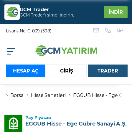
GCM Trader
İNDİR
GCM Trader’ı şimdi indirin.
Lisans No: G-039 (398)
HESAP AÇ
GİRİŞ
TRADER
Borsa
Hisse Senetleri
EGGUB Hisse - Ege Gübre
Hesap numaranız
Şifreniz
Pay Piyasası
EGGUB Hisse - Ege Gübre Sanayi A.Ş.