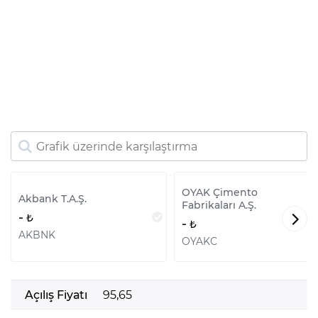
OYAK Çimento
Akbank T.A.Ş.
Fabrikaları A.Ş.
-
-
AKBNK
OYAKC
Açılış Fiyatı
95,65