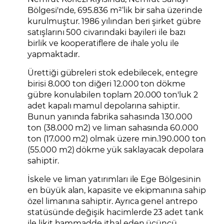
Bölgesi'nde, 695.836 m²‘lik bir saha üzerinde
kurulmuştur. 1986 yılından beri şirket gübre
satışlarını 500 civarındaki bayileri ile bazı
birlik ve kooperatiflere de ihale yolu ile
yapmaktadır.
Ürettiği gübreleri stok edebilecek, entegre
birisi 8.000 ton diğeri 12.000 ton dökme
gübre konulabilen toplam 20.000 ton'luk 2
adet kapalı mamul depolarına sahiptir.
Bunun yanında fabrika sahasında 130.000
ton (38.000 m2) ve liman sahasında 60.000
ton (17.000 m2) olmak üzere min.190.000 ton
(55.000 m2) dökme yük saklayacak depolara
sahiptir.
İskele ve liman yatırımları ile Ege Bölgesinin
en büyük alan, kapasite ve ekipmanına sahip
özel limanına sahiptir. Ayrıca genel antrepo
statüsünde değişik hacimlerde 23 adet tank
ile likit hammadde ithal eden üçüncü