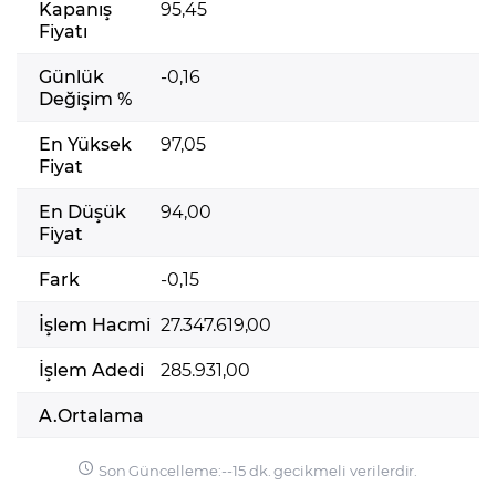
Kapanış
95,45
Fiyatı
Günlük
-0,16
Değişim %
En Yüksek
97,05
Fiyat
En Düşük
94,00
Fiyat
Fark
-0,15
İşlem Hacmi
27.347.619,00
İşlem Adedi
285.931,00
A.Ortalama
Son Güncelleme:
-
-
15 dk. gecikmeli verilerdir.