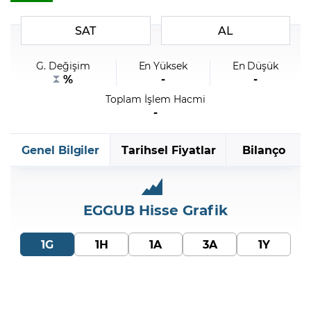
SAT
AL
Şifremi Unuttum
G. Değişim
En Yüksek
En Düşük
%
-
-
Toplam İşlem Hacmi
-
Genel Bilgiler
Tarihsel Fiyatlar
Bilanço
EGGUB
Hisse Grafik
1G
1H
1A
3A
1Y