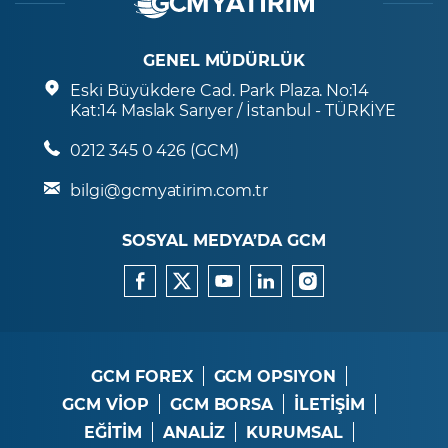
GENEL MÜDÜRLÜK
Eski Büyükdere Cad. Park Plaza. No:14
Kat:14 Maslak Sarıyer / İstanbul - TÜRKİYE
0212 345 0 426 (GCM)
bilgi@gcmyatirim.com.tr
SOSYAL MEDYA’DA GCM
GCM FOREX
GCM OPSIYON
GCM VİOP
GCM BORSA
İLETİŞİM
EĞİTİM
ANALİZ
KURUMSAL