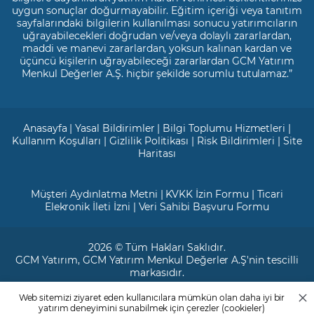
uygun sonuçlar doğurmayabilir. Eğitim içeriği veya tanıtım
sayfalarındaki bilgilerin kullanılması sonucu yatırımcıların
uğrayabilecekleri doğrudan ve/veya dolaylı zararlardan,
maddi ve manevi zararlardan, yoksun kalınan kardan ve
üçüncü kişilerin uğrayabileceği zararlardan GCM Yatırım
Menkul Değerler A.Ş. hiçbir şekilde sorumlu tutulamaz.”
Anasayfa
|
Yasal Bildirimler
|
Bilgi Toplumu Hizmetleri
|
Kullanım Koşulları
|
Gizlilik Politikası
|
Risk Bildirimleri
|
Site
Haritası
Müşteri Aydınlatma Metni
|
KVKK İzin Formu
|
Ticari
Elekronik İleti İzni
|
Veri Sahibi Başvuru Formu
2026 © Tüm Hakları Saklıdır.
GCM Yatırım
, GCM Yatırım Menkul Değerler A.Ş'nin tescilli
markasıdır.
Web sitemizi ziyaret eden kullanıcılara mümkün olan daha iyi bir
Ticari Sicil No: 799649
yatırım deneyimini sunabilmek için çerezler (cookieler)
Maslak V.D. : 3890707820