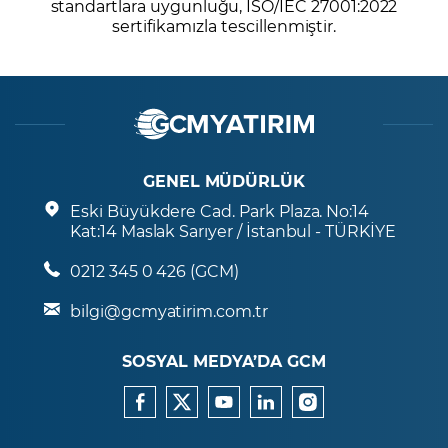
standartlara uygunluğu, ISO/IEC 27001:2022
sertifikamızla tescillenmiştir.
GENEL MÜDÜRLÜK
Eski Büyükdere Cad. Park Plaza. No:14
Kat:14 Maslak Sarıyer / İstanbul - TÜRKİYE
0212 345 0 426 (GCM)
bilgi@gcmyatirim.com.tr
SOSYAL MEDYA’DA GCM