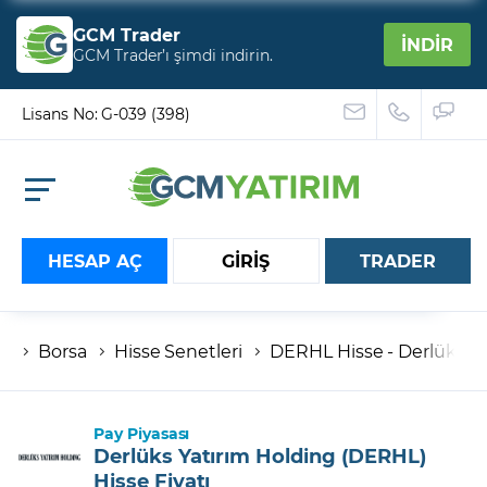
GCM Trader
İNDİR
GCM Trader’ı şimdi indirin.
Lisans No: G-039 (398)
HESAP AÇ
GİRİŞ
TRADER
Borsa
Hisse Senetleri
DERHL Hisse - Derlüks Ya
Hesap numaranız
Şifreniz
Pay Piyasası
Derlüks Yatırım Holding (DERHL)
Hisse Fiyatı