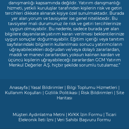
danışmanlığı kapsamında değildir. Yatırım danışmanlığı
hizmeti, yetkili kuruluşlar tarafından kişilerin risk ve getiri
tercihleri dikkate alınarak kişiye özel sunulmaktadır. Burada
yer alan yorum ve tavsiyeler ise genel niteliktedir. Bu
tavsiyeler mali durumunuz ile risk ve getiri tercihlerinize
uygun olmayabilir. Bu nedenle, sadece burada yer alan
bilgilere dayanılarak yatırım kararı verilmesi beklentilerinize
uygun sonuçlar doğurmayabilir. Eğitim içeriği veya tanıtım
sayfalarındaki bilgilerin kullanılması sonucu yatırımcıların
uğrayabilecekleri doğrudan ve/veya dolaylı zararlardan,
maddi ve manevi zararlardan, yoksun kalınan kardan ve
üçüncü kişilerin uğrayabileceği zararlardan GCM Yatırım
Menkul Değerler A.Ş. hiçbir şekilde sorumlu tutulamaz.”
Anasayfa
|
Yasal Bildirimler
|
Bilgi Toplumu Hizmetleri
|
Kullanım Koşulları
|
Gizlilik Politikası
|
Risk Bildirimleri
|
Site
Haritası
Müşteri Aydınlatma Metni
|
KVKK İzin Formu
|
Ticari
Elekronik İleti İzni
|
Veri Sahibi Başvuru Formu