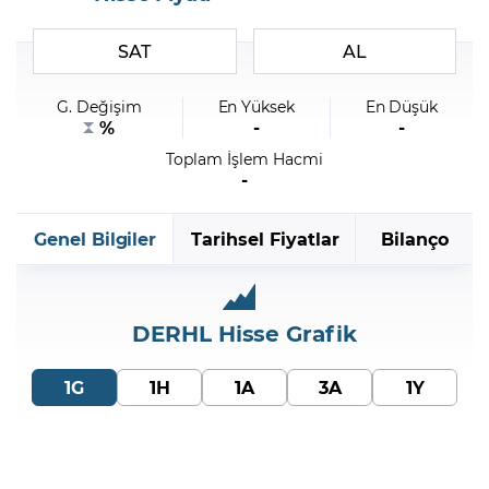
SAT
AL
Şifremi Unuttum
G. Değişim
En Yüksek
En Düşük
%
-
-
Toplam İşlem Hacmi
-
Genel Bilgiler
Tarihsel Fiyatlar
Bilanço
DERHL
Hisse Grafik
1G
1H
1A
3A
1Y