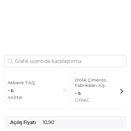
OYAK Çimento
Akbank T.A.Ş.
Fabrikaları A.Ş.
-
-
AKBNK
OYAKC
Açılış Fiyatı
10,90