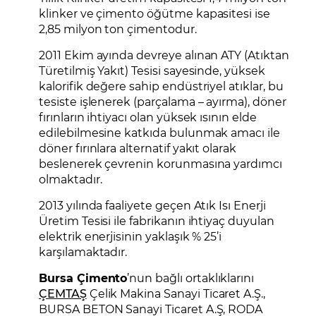
klinker ve çimento öğütme kapasitesi ise
2,85 milyon ton çimentodur.
2011 Ekim ayında devreye alınan ATY (Atıktan
Türetilmiş Yakıt) Tesisi sayesinde, yüksek
kalorifik değere sahip endüstriyel atıklar, bu
tesiste işlenerek (parçalama – ayırma), döner
fırınların ihtiyacı olan yüksek ısının elde
edilebilmesine katkıda bulunmak amacı ile
döner fırınlara alternatif yakıt olarak
beslenerek çevrenin korunmasına yardımcı
olmaktadır.
2013 yılında faaliyete geçen Atık Isı Enerji
Üretim Tesisi ile fabrikanın ihtiyaç duyulan
elektrik enerjisinin yaklaşık % 25’i
karşılamaktadır.
Bursa Çimento
’nun bağlı ortaklıklarını
ÇEMTAŞ
Çelik Makina Sanayi Ticaret A.Ş.,
BURSA BETON Sanayi Ticaret A.Ş, RODA