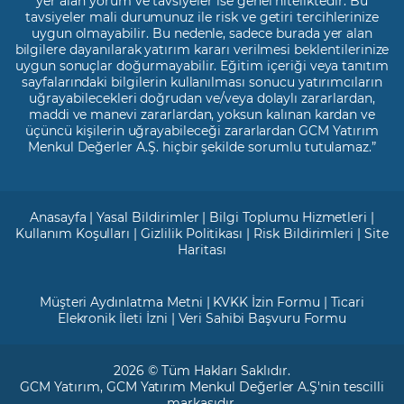
yer alan yorum ve tavsiyeler ise genel niteliktedir. Bu
tavsiyeler mali durumunuz ile risk ve getiri tercihlerinize
uygun olmayabilir. Bu nedenle, sadece burada yer alan
bilgilere dayanılarak yatırım kararı verilmesi beklentilerinize
uygun sonuçlar doğurmayabilir. Eğitim içeriği veya tanıtım
sayfalarındaki bilgilerin kullanılması sonucu yatırımcıların
uğrayabilecekleri doğrudan ve/veya dolaylı zararlardan,
maddi ve manevi zararlardan, yoksun kalınan kardan ve
üçüncü kişilerin uğrayabileceği zararlardan GCM Yatırım
Menkul Değerler A.Ş. hiçbir şekilde sorumlu tutulamaz.”
Anasayfa
|
Yasal Bildirimler
|
Bilgi Toplumu Hizmetleri
|
Kullanım Koşulları
|
Gizlilik Politikası
|
Risk Bildirimleri
|
Site
Haritası
Müşteri Aydınlatma Metni
|
KVKK İzin Formu
|
Ticari
Elekronik İleti İzni
|
Veri Sahibi Başvuru Formu
2026 © Tüm Hakları Saklıdır.
GCM Yatırım
, GCM Yatırım Menkul Değerler A.Ş'nin tescilli
markasıdır.