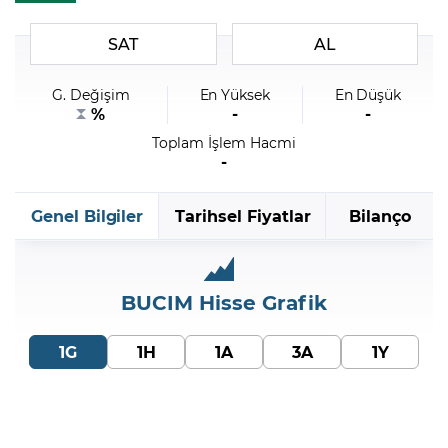
SAT
AL
Şifremi Unuttum
G. Değişim
En Yüksek
En Düşük
%
-
-
Toplam İşlem Hacmi
-
Genel Bilgiler
Tarihsel Fiyatlar
Bilanço
BUCIM
Hisse Grafik
1G
1H
1A
3A
1Y