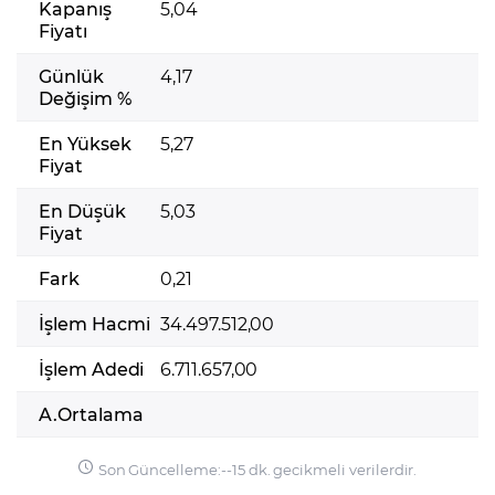
Kapanış
5,04
Fiyatı
Günlük
4,17
Değişim %
En Yüksek
5,27
Fiyat
En Düşük
5,03
Fiyat
Fark
0,21
İşlem Hacmi
34.497.512,00
İşlem Adedi
6.711.657,00
A.Ortalama
Son Güncelleme:
-
-
15 dk. gecikmeli verilerdir.