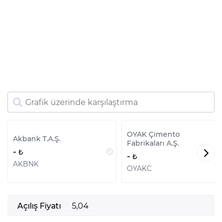
OYAK Çimento
Akbank T.A.Ş.
Fabrikaları A.Ş.
-
-
AKBNK
OYAKC
Açılış Fiyatı
5,04