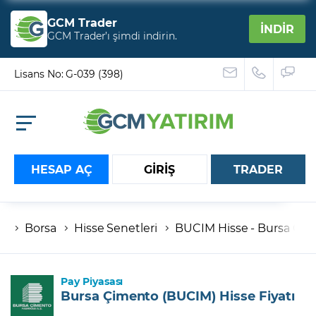
GCM Trader
İNDİR
GCM Trader’ı şimdi indirin.
Lisans No: G-039 (398)
HESAP AÇ
GİRİŞ
TRADER
Borsa
Hisse Senetleri
BUCIM Hisse - Bursa Çime
Hesap numaranız
Şifreniz
Pay Piyasası
Bursa Çimento (BUCIM) Hisse Fiyatı