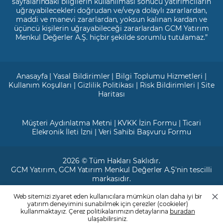
sayfalarındaki bilgilerin kullanılması sonucu yatırımcıların
uğrayabilecekleri doğrudan ve/veya dolaylı zararlardan,
maddi ve manevi zararlardan, yoksun kalınan kardan ve
üçüncü kişilerin uğrayabileceği zararlardan GCM Yatırım
Menkul Değerler A.Ş. hiçbir şekilde sorumlu tutulamaz.”
Anasayfa
|
Yasal Bildirimler
|
Bilgi Toplumu Hizmetleri
|
Kullanım Koşulları
|
Gizlilik Politikası
|
Risk Bildirimleri
|
Site
Haritası
Müşteri Aydınlatma Metni
|
KVKK İzin Formu
|
Ticari
Elekronik İleti İzni
|
Veri Sahibi Başvuru Formu
2026 © Tüm Hakları Saklıdır.
GCM Yatırım
, GCM Yatırım Menkul Değerler A.Ş'nin tescilli
markasıdır.
Web sitemizi ziyaret eden kullanıcılara mümkün olan daha iyi bir
Ticari Sicil No: 799649
yatırım deneyimini sunabilmek için çerezler (cookieler)
Maslak V.D. : 3890707820
kullanmaktayız. Çerez politikalarımızın detaylarına
buradan
Mersis No: 0389070782000015
ulaşabilirsiniz.