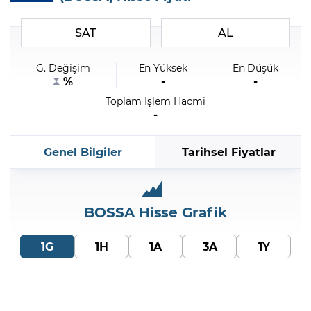
SAT
AL
Şifremi Unuttum
G. Değişim
En Yüksek
En Düşük
%
-
-
Toplam İşlem Hacmi
-
Genel Bilgiler
Tarihsel Fiyatlar
BOSSA
Hisse Grafik
1G
1H
1A
3A
1Y