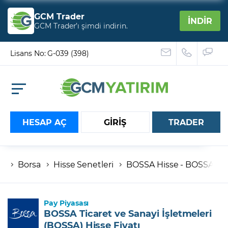
GCM Trader
İNDİR
GCM Trader’ı şimdi indirin.
Lisans No: G-039 (398)
HESAP AÇ
GİRİŞ
TRADER
Borsa
Hisse Senetleri
BOSSA Hisse - BOSSA Ticar
Hesap numaranız
Şifreniz
Pay Piyasası
BOSSA Ticaret ve Sanayi İşletmeleri
(BOSSA) Hisse Fiyatı