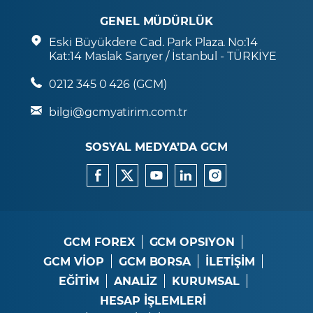
GENEL MÜDÜRLÜK
Eski Büyükdere Cad. Park Plaza. No:14
Kat:14 Maslak Sarıyer / İstanbul - TÜRKİYE
0212 345 0 426 (GCM)
bilgi@gcmyatirim.com.tr
SOSYAL MEDYA’DA GCM
GCM FOREX
GCM OPSIYON
GCM VİOP
GCM BORSA
İLETİŞİM
EĞİTİM
ANALİZ
KURUMSAL
HESAP İŞLEMLERİ