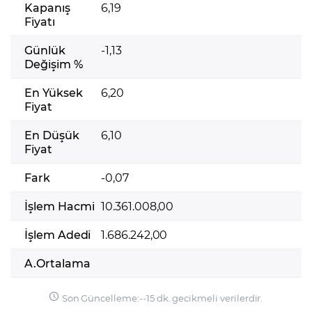
Kapanış
6,19
Fiyatı
Günlük
-1,13
Değişim %
En Yüksek
6,20
Fiyat
En Düşük
6,10
Fiyat
Fark
-0,07
İşlem Hacmi
10.361.008,00
İşlem Adedi
1.686.242,00
A.Ortalama
Son Güncelleme:
-
-
15 dk. gecikmeli verilerdir.