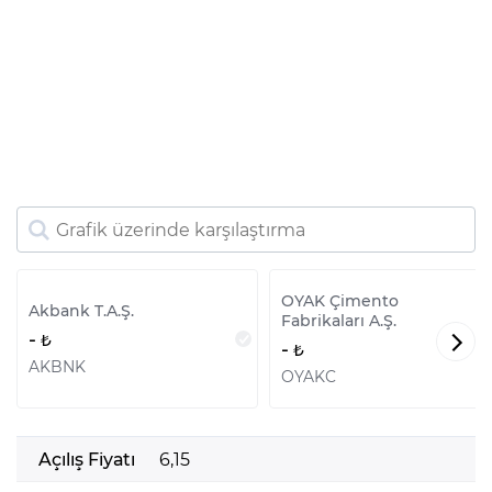
OYAK Çimento
Akbank T.A.Ş.
Fabrikaları A.Ş.
-
-
AKBNK
OYAKC
Açılış Fiyatı
6,15