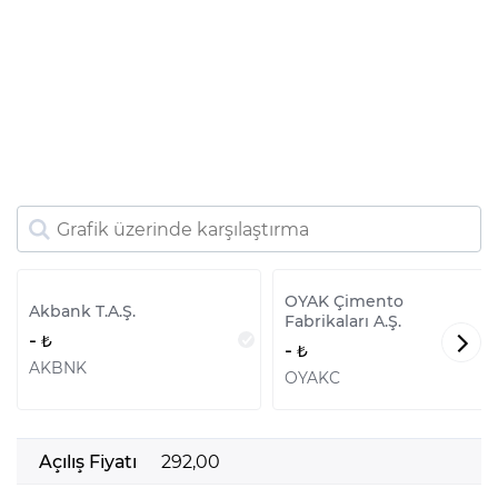
OYAK Çimento
Akbank T.A.Ş.
Fabrikaları A.Ş.
-
-
AKBNK
OYAKC
Açılış Fiyatı
292,00