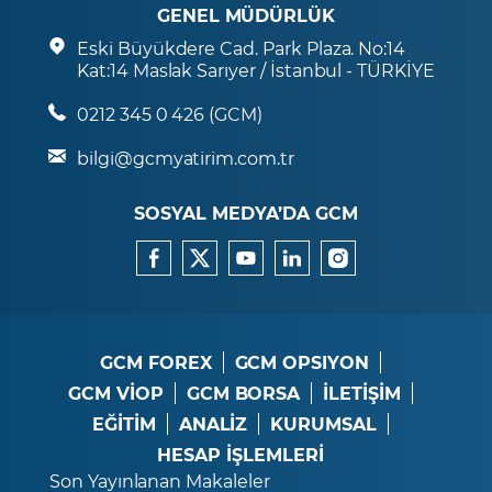
GENEL MÜDÜRLÜK
Eski Büyükdere Cad. Park Plaza. No:14
Kat:14 Maslak Sarıyer / İstanbul - TÜRKİYE
0212 345 0 426 (GCM)
bilgi@gcmyatirim.com.tr
SOSYAL MEDYA’DA GCM
GCM FOREX
GCM OPSIYON
GCM VİOP
GCM BORSA
İLETİŞİM
EĞİTİM
ANALİZ
KURUMSAL
HESAP İŞLEMLERİ
Son Yayınlanan Makaleler