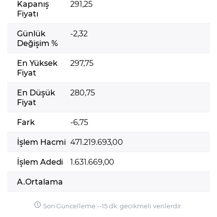
Kapanış
291,25
Fiyatı
Günlük
-2,32
Değişim %
En Yüksek
297,75
Fiyat
En Düşük
280,75
Fiyat
Fark
-6,75
İşlem Hacmi
471.219.693,00
İşlem Adedi
1.631.669,00
A.Ortalama
Son Güncelleme:
-
-
15 dk. gecikmeli verilerdir.