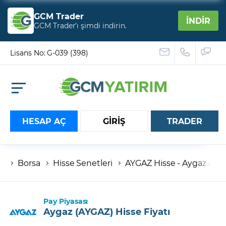
GCM Trader
İNDİR
GCM Trader’ı şimdi indirin.
Lisans No: G-039 (398)
HESAP AÇ
GİRİŞ
TRADER
Borsa
Hisse Senetleri
AYGAZ Hisse - Aygaz A.Ş.
Hesap numaranız
Şifreniz
Pay Piyasası
Aygaz (AYGAZ) Hisse Fiyatı