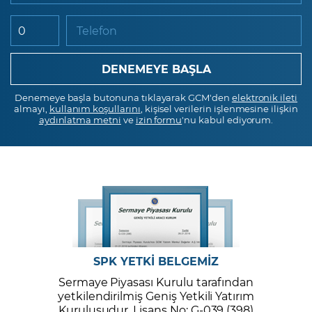
Telefon
Denemeye başla butonuna tıklayarak GCM'den
elektronik ileti
almayı,
kullanım koşullarını
, kişisel verilerin işlenmesine ilişkin
aydınlatma metni
ve
izin formu
'nu kabul ediyorum.
SPK YETKİ BELGEMİZ
Sermaye Piyasası Kurulu tarafından
yetkilendirilmiş Geniş Yetkili Yatırım
Kuruluşudur. Lisans No: G-039 (398)