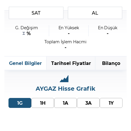
SAT
AL
Şifremi Unuttum
G. Değişim
En Yüksek
En Düşük
%
-
-
Toplam İşlem Hacmi
-
Genel Bilgiler
Tarihsel Fiyatlar
Bilanço
AYGAZ
Hisse Grafik
1G
1H
1A
3A
1Y