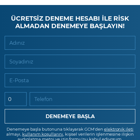
ÜCRETSİZ DENEME HESABI İLE RİSK
ALMADAN DENEMEYE BAŞLAYIN!
Adınız
Soyadınız
E-Posta
Telefon
Denemeye başla butonuna tıklayarak GCM'den
elektronik ileti
almayı,
kullanım koşullarını
, kişisel verilerin işlenmesine ilişkin
aydınlatma metni
ve
izin formu
'nu kabul ediyorum.