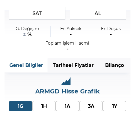
SAT
AL
Şifremi Unuttum
G. Değişim
En Yüksek
En Düşük
%
-
-
Toplam İşlem Hacmi
-
Genel Bilgiler
Tarihsel Fiyatlar
Bilanço
ARMGD
Hisse Grafik
1G
1H
1A
3A
1Y