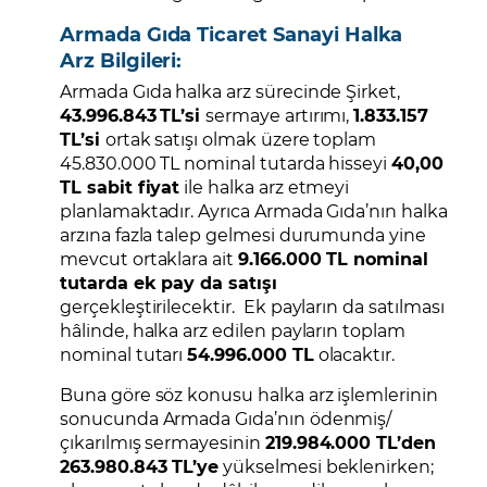
Armada Gıda Ticaret Sanayi Halka
Arz Bilgileri:
Armada Gıda halka arz sürecinde Şirket,
43.996.843
TL’si
sermaye artırımı,
1.833.157
TL’si
ortak satışı olmak üzere toplam
45.830.000 TL nominal tutarda hisseyi
40,00
TL sabit fiyat
ile halka arz etmeyi
planlamaktadır. Ayrıca Armada Gıda’nın halka
arzına fazla talep gelmesi durumunda yine
mevcut ortaklara ait
9.166.000 TL nominal
tutarda ek pay da satışı
gerçekleştirilecektir. Ek payların da satılması
hâlinde, halka arz edilen payların toplam
nominal tutarı
54.996.000 TL
olacaktır.
Buna göre söz konusu halka arz işlemlerinin
sonucunda Armada Gıda’nın ödenmiş/
çıkarılmış sermayesinin
219.984.000 TL’den
263.980.843 TL’ye
yükselmesi beklenirken;