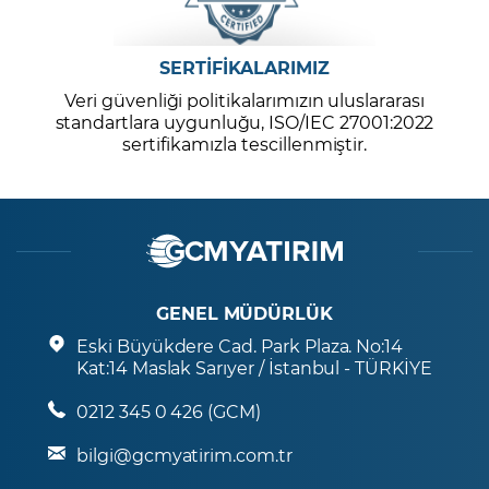
SERTİFİKALARIMIZ
Veri güvenliği politikalarımızın uluslararası
standartlara uygunluğu, ISO/IEC 27001:2022
sertifikamızla tescillenmiştir.
GENEL MÜDÜRLÜK
Eski Büyükdere Cad. Park Plaza. No:14
Kat:14 Maslak Sarıyer / İstanbul - TÜRKİYE
0212 345 0 426 (GCM)
bilgi@gcmyatirim.com.tr