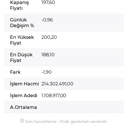
Kapanış
197,60
Fiyatı
Günlük
-0,96
Değişim %
En Yüksek
200,20
Fiyat
En Düşük
188,10
Fiyat
Fark
-1,90
İşlem Hacmi
214.302.491,00
İşlem Adedi
1.108.917,00
A.Ortalama
Son Güncelleme:
-
-
15 dk. gecikmeli verilerdir.