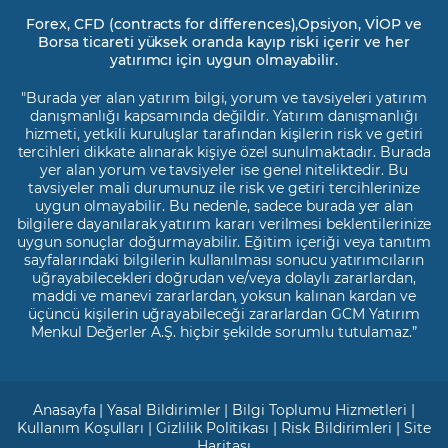
Forex, CFD (contracts for differences),Opsiyon, VİOP ve
Borsa ticareti yüksek oranda kayıp riski içerir ve her
yatırımcı için uygun olmayabilir.
"Burada yer alan yatırım bilgi, yorum ve tavsiyeleri yatırım
danışmanlığı kapsamında değildir. Yatırım danışmanlığı
hizmeti, yetkili kuruluşlar tarafından kişilerin risk ve getiri
tercihleri dikkate alınarak kişiye özel sunulmaktadır. Burada
yer alan yorum ve tavsiyeler ise genel niteliktedir. Bu
tavsiyeler mali durumunuz ile risk ve getiri tercihlerinize
uygun olmayabilir. Bu nedenle, sadece burada yer alan
bilgilere dayanılarak yatırım kararı verilmesi beklentilerinize
uygun sonuçlar doğurmayabilir. Eğitim içeriği veya tanıtım
sayfalarındaki bilgilerin kullanılması sonucu yatırımcıların
uğrayabilecekleri doğrudan ve/veya dolaylı zararlardan,
maddi ve manevi zararlardan, yoksun kalınan kardan ve
üçüncü kişilerin uğrayabileceği zararlardan GCM Yatırım
Menkul Değerler A.Ş. hiçbir şekilde sorumlu tutulamaz.”
Anasayfa
|
Yasal Bildirimler
|
Bilgi Toplumu Hizmetleri
|
Kullanım Koşulları
|
Gizlilik Politikası
|
Risk Bildirimleri
|
Site
Haritası