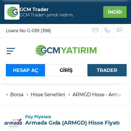
GCM Trader
İNDİR
GCM Trader’ı şimdi indirin.
Lisans No: G-039 (398)
HESAP AÇ
GİRİŞ
TRADER
Borsa
Hisse Senetleri
ARMGD Hisse - Armada Gıd
Hesap numaranız
Şifreniz
Pay Piyasası
Armada Gıda (ARMGD) Hisse Fiyatı