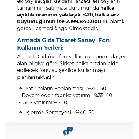
ek pay satışları da dâhil, arz edilen payların
tamamının satılması durumunda
halka
açıklık oranının yaklaşık %20
,
halka arz
büyüklüğünün ise 2.199.840.000 TL
olarak
gerçekleşmesi öngörülmektedir.
Armada Gıda Ticaret Sanayi Fon
Kullanım Yerleri:
Armada Gıda’nın fon kullanım raporunda yer
alan bilgiye göre, Şirket halka arzdan elde
edilecek fonu şu şekilde kullanmayı
planlamaktadır:
Yatırımların Fonlanması - %40-50
- Devam eden fabrika yatırımı -%35-40
-
GES yatırımı %5-10
İşletme Sermayesi - %40-50