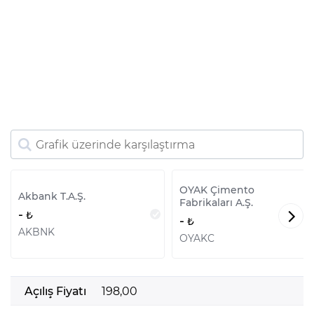
OYAK Çimento
Akbank T.A.Ş.
Fabrikaları A.Ş.
-
-
AKBNK
OYAKC
Açılış Fiyatı
198,00