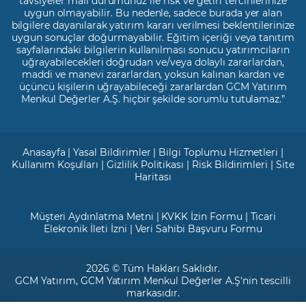
tavsiyeler mali durumunuz ile risk ve getiri tercihlerinize
uygun olmayabilir. Bu nedenle, sadece burada yer alan
bilgilere dayanılarak yatırım kararı verilmesi beklentilerinize
uygun sonuçlar doğurmayabilir. Eğitim içeriği veya tanıtım
sayfalarındaki bilgilerin kullanılması sonucu yatırımcıların
uğrayabilecekleri doğrudan ve/veya dolaylı zararlardan,
maddi ve manevi zararlardan, yoksun kalınan kardan ve
üçüncü kişilerin uğrayabileceği zararlardan GCM Yatırım
Menkul Değerler A.Ş. hiçbir şekilde sorumlu tutulamaz.”
Anasayfa
|
Yasal Bildirimler
|
Bilgi Toplumu Hizmetleri
|
Kullanım Koşulları
|
Gizlilik Politikası
|
Risk Bildirimleri
|
Site
Haritası
Müşteri Aydınlatma Metni
|
KVKK İzin Formu
|
Ticari
Elekronik İleti İzni
|
Veri Sahibi Başvuru Formu
2026 © Tüm Hakları Saklıdır.
GCM Yatırım
, GCM Yatırım Menkul Değerler A.Ş'nin tescilli
markasıdır.