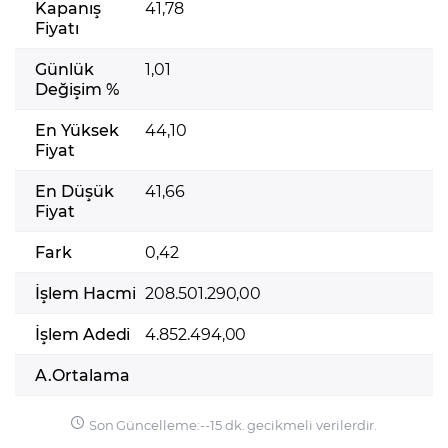
Kapanış
41,78
Fiyatı
Günlük
1,01
Değişim %
En Yüksek
44,10
Fiyat
En Düşük
41,66
Fiyat
Fark
0,42
İşlem Hacmi
208.501.290,00
İşlem Adedi
4.852.494,00
A.Ortalama
Son Güncelleme:
-
-
15 dk. gecikmeli verilerdir.