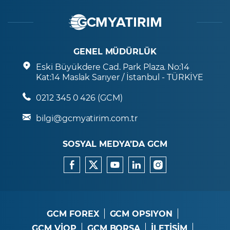
GENEL MÜDÜRLÜK
Eski Büyükdere Cad. Park Plaza. No:14
Kat:14 Maslak Sarıyer / İstanbul - TÜRKİYE
0212 345 0 426 (GCM)
bilgi@gcmyatirim.com.tr
SOSYAL MEDYA’DA GCM
GCM FOREX
GCM OPSIYON
GCM VİOP
GCM BORSA
İLETİŞİM