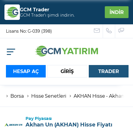
GCM Trader
İNDİR
GCM Trader’ı şimdi indirin.
Lisans No: G-039 (398)
HESAP AÇ
GİRİŞ
TRADER
Borsa
Hisse Senetleri
AKHAN Hisse - Akhan Un Fa
Hesap numaranız
Şifreniz
Pay Piyasası
Akhan Un (AKHAN) Hisse Fiyatı