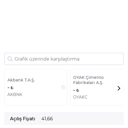
OYAK Çimento
Akbank T.A.Ş.
Fabrikaları A.Ş.
-
-
AKBNK
OYAKC
Açılış Fiyatı
41,66