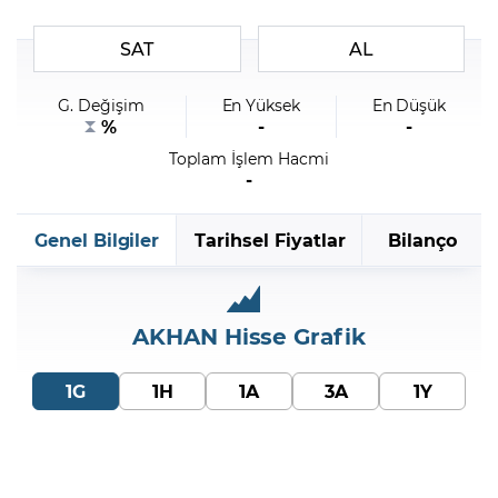
SAT
AL
Şifremi Unuttum
G. Değişim
En Yüksek
En Düşük
%
-
-
Toplam İşlem Hacmi
-
Genel Bilgiler
Tarihsel Fiyatlar
Bilanço
AKHAN
Hisse Grafik
1G
1H
1A
3A
1Y