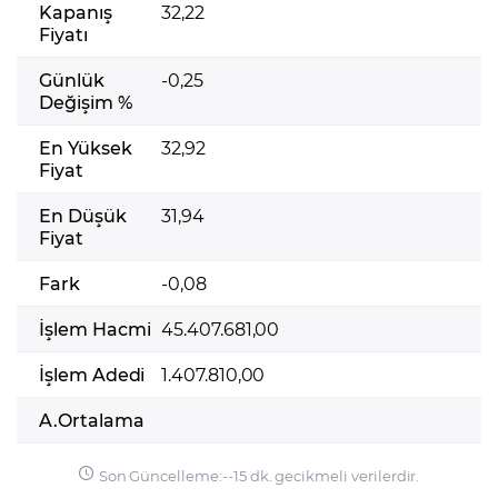
Kapanış
32,22
Fiyatı
Günlük
-0,25
Değişim %
En Yüksek
32,92
Fiyat
En Düşük
31,94
Fiyat
Fark
-0,08
İşlem Hacmi
45.407.681,00
İşlem Adedi
1.407.810,00
A.Ortalama
Son Güncelleme:
-
-
15 dk. gecikmeli verilerdir.