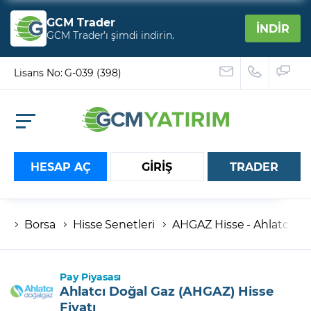
GCM Trader
İNDİR
GCM Trader’ı şimdi indirin.
Lisans No: G-039 (398)
HESAP AÇ
GİRİŞ
TRADER
Borsa
Hisse Senetleri
AHGAZ Hisse - Ahlatcı Doğ
Hesap numaranız
Şifreniz
Pay Piyasası
Ahlatcı Doğal Gaz (AHGAZ) Hisse
Fiyatı