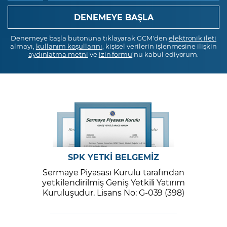
Denemeye başla butonuna tıklayarak GCM'den
elektronik ileti
almayı,
kullanım koşullarını
, kişisel verilerin işlenmesine ilişkin
aydınlatma metni
ve
izin formu
'nu kabul ediyorum.
SPK YETKİ BELGEMİZ
Sermaye Piyasası Kurulu tarafından
yetkilendirilmiş Geniş Yetkili Yatırım
Kuruluşudur. Lisans No: G-039 (398)