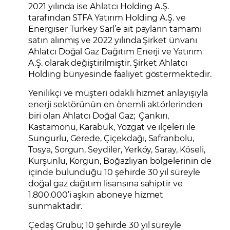
2021 yılında ise Ahlatcı Holding A.Ş.
tarafından STFA Yatırım Holding A.Ş. ve
Energıser Turkey Sarl’e ait payların tamamı
satın alınmış ve 2022 yılında Şirket ünvanı
Ahlatcı Doğal Gaz Dağıtım Enerji ve Yatırım
A.Ş. olarak değiştirilmiştir. Şirket Ahlatcı
Holding bünyesinde faaliyet göstermektedir.
Yenilikçi ve müşteri odaklı hizmet anlayışıyla
enerji sektörünün en önemli aktörlerinden
biri olan Ahlatcı Doğal Gaz; Çankırı,
Kastamonu, Karabük, Yozgat ve ilçeleri ile
Sungurlu, Gerede, Çiçekdağı, Safranbolu,
Tosya, Sorgun, Seydiler, Yerköy, Saray, Köseli,
Kurşunlu, Korgun, Boğazlıyan bölgelerinin de
içinde bulunduğu 10 şehirde 30 yıl süreyle
doğal gaz dağıtım lisansına sahiptir ve
1.800.000’i aşkın aboneye hizmet
sunmaktadır.
Çedaş Grubu; 10 şehirde 30 yıl süreyle