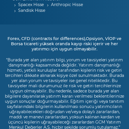
Spacex Hisse
Anthropic Hisse
Sandisk Hisse
Forex, CFD (contracts for differences),Opsiyon, VİOP ve
Borsa ticareti yüksek oranda kayıp riski içerir ve her
yatırımcı için uygun olmayabilir.
"Burada yer alan yatırım bilgi, yorum ve tavsiyeleri yatırım
danışmanlığı kapsamında değildir. Yatırım danışmanlığı
hizmeti, yetkili kuruluşlar tarafından kişilerin risk ve getiri
tercihleri dikkate alınarak kişiye özel sunulmaktadır. Burada
yer alan yorum ve tavsiyeler ise genel niteliktedir. Bu
tavsiyeler mali durumunuz ile risk ve getiri tercihlerinize
uygun olmayabilir. Bu nedenle, sadece burada yer alan
bilgilere dayanılarak yatırım kararı verilmesi beklentilerinize
uygun sonuçlar doğurmayabilir. Eğitim içeriği veya tanıtım
sayfalarındaki bilgilerin kullanılması sonucu yatırımcıların
uğrayabilecekleri doğrudan ve/veya dolaylı zararlardan,
maddi ve manevi zararlardan, yoksun kalınan kardan ve
üçüncü kişilerin uğrayabileceği zararlardan GCM Yatırım
Menkul Değerler A.Ş. hiçbir şekilde sorumlu tutulamaz.”