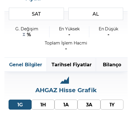
SAT
AL
Şifremi Unuttum
G. Değişim
En Yüksek
En Düşük
%
-
-
Toplam İşlem Hacmi
-
Genel Bilgiler
Tarihsel Fiyatlar
Bilanço
AHGAZ
Hisse Grafik
1G
1H
1A
3A
1Y