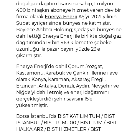
doğalgaz dağıtım lisansına sahip, 1 milyon
400 bini aşkın aboneye hizmet veren dev bir
firma olarak
Enerya Enerji
AŞ’yi 2021 yılının
Şubat ayı içerisinde bünyesine katmıştır.
Böylece Ahlatcı Holding; Çedaş ve bünyesine
dahil ettiği Enerya Enerji ile birlikte doğal gaz
dağıtımında 19 bin 963 kilometre şebeke
uzunluğu ile pazar payını yüzde 23'e
çıkarmıştır.
Enerya Enerji’de dahil Çorum, Yozgat,
Kastamonu, Karabük ve Çankırı illerine ilave
olarak Konya, Karaman, Aksaray, Ereğli,
Erzincan, Antalya, Denizli, Aydın, Nevşehir ve
Niğde’yi dahil etmiş ve enerji dağıtımını
gerçekleştirdiği şehir sayısını 15’e
yükseltmiştir.
Borsa İstanbul’da BIST KATILIM TUM / BIST
İSTANBUL / BIST TÜM-100 / BIST TÜM / BIST
HALKA ARZ / BIST HİZMETLER / BIST