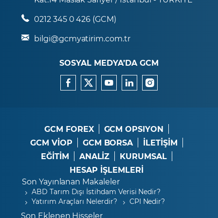
0212 345 0 426 (GCM)
bilgi@gcmyatirim.com.tr
SOSYAL MEDYA’DA GCM
GCM FOREX
GCM OPSIYON
GCM VİOP
GCM BORSA
İLETİŞİM
EĞİTİM
ANALİZ
KURUMSAL
HESAP İŞLEMLERİ
Son Yayınlanan Makaleler
ABD Tarım Dışı İstihdam Verisi Nedir?
Yatırım Araçları Nelerdir?
CPI Nedir?
Son Eklenen Hisseler