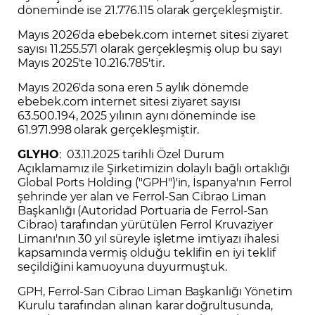
döneminde ise 21.776.115 olarak gerçekleşmiştir.
Mayıs 2026'da ebebek.com internet sitesi ziyaret
sayısı 11.255.571 olarak gerçekleşmiş olup bu sayı
Mayıs 2025'te 10.216.785'tir.
Mayıs 2026'da sona eren 5 aylık dönemde
ebebek.com internet sitesi ziyaret sayısı
63.500.194, 2025 yılının aynı döneminde ise
61.971.998 olarak gerçekleşmiştir.
GLYHO
: 03.11.2025 tarihli Özel Durum
Açıklamamız ile Şirketimizin dolaylı bağlı ortaklığı
Global Ports Holding ("GPH")'in, İspanya'nın Ferrol
şehrinde yer alan ve Ferrol-San Cibrao Liman
Başkanlığı (Autoridad Portuaria de Ferrol-San
Cibrao) tarafından yürütülen Ferrol Kruvaziyer
Limanı'nın 30 yıl süreyle işletme imtiyazı ihalesi
kapsamında vermiş olduğu teklifin en iyi teklif
seçildiğini kamuoyuna duyurmuştuk.
GPH, Ferrol-San Cibrao Liman Başkanlığı Yönetim
Kurulu tarafından alınan karar doğrultusunda,