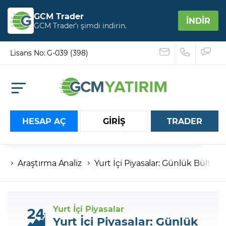
GCM Trader
İNDİR
GCM Trader’ı şimdi indirin.
Lisans No: G-039 (398)
HESAP AÇ
GİRİŞ
TRADER
Araştırma Analiz
Yurt İçi Piyasalar: Günlük Bülten
Hesap numaranız
Şifreniz
Yurt İçi Piyasalar
Yurt İçi Piyasalar: Günlük