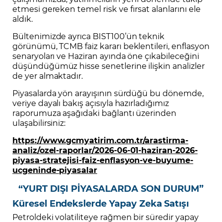
etmesi gereken temel risk ve fırsat alanlarını ele
aldık.
Bültenimizde ayrıca BIST100’ün teknik
görünümü, TCMB faiz kararı beklentileri, enflasyon
senaryoları ve Haziran ayında öne çıkabileceğini
düşündüğümüz hisse senetlerine ilişkin analizler
de yer almaktadır.
Piyasalarda yön arayışının sürdüğü bu dönemde,
veriye dayalı bakış açısıyla hazırladığımız
raporumuza aşağıdaki bağlantı üzerinden
ulaşabilirsiniz:
https://www.gcmyatirim.com.tr/arastirma-
analiz/ozel-raporlar/2026-06-01-haziran-2026-
piyasa-stratejisi-faiz-enflasyon-ve-buyume-
ucgeninde-piyasalar
“YURT DIŞI PİYASALARDA SON DURUM”
Küresel Endekslerde Yapay Zeka Satışı
Petroldeki volatiliteye rağmen bir süredir yapay