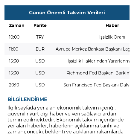
Günün Önemli Takvim Verileri
Zaman
Parite
Haber
10:00
TRY
İşsizlik Oranı
11:00
EUR
Avrupa Merkez Bankası Başkanı Laga
15:30
USD
İşsizlik Haklarından Yararlanma
15:30
USD
Richmond Fed Başkanı Barkin’i
20:10
USD
San Francisco Fed Başkanı Daly’
BİLGİLENDİRME
İlgili sayfada yer alan ekonomik takvim içeriği,
güvenilir yurt dışı haber ve veri sağlayıcılardan
temin edilmektedir. Ekonomik takvim içeriğinde
yer alan haberler, haberlerin açıklanma tarihi ve
zamanı, önceki, beklenti ve açıklanan rakamlarda