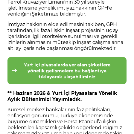
Ferrol Kruvaziyer Limanı'nın 30 yıl süreyle
işletilmesine yönelik imtiyaz hakkının GPH'e
verildiğini Şirketimize bildirmiştir.
İmtiyaz hakkının elde edilmesini takiben, GPH
tarafından, ilk faza ilişkin inşaat projesinin üç ay
içerisinde ilgili otoritelere sunulması ve gerekli
izinlerin alınmasını müteakip inşaat çalışmalarına
altı ay içerisinde başlanması öngörülmektedir.
Yurt içi piyasalarda yer alan şirketlere
yönelik gelişmelere bu bağlantıya
tıklayarak ulaşabilirsiniz
** Haziran 2026 & Yurt İçi Piyasalara Yönelik
Aylık Bültenimizi Yayımladık.
Küresel merkez bankalarının faiz politikaları,
enflasyon görünümü, Türkiye ekonomisinde
büyüme dinamikleri ve Borsa İstanbul’a ilişkin
beklentileri kapsamlı şekilde değerlendirdiğimiz
çalışmamızda; yatırımcıların yeni dönemde takip