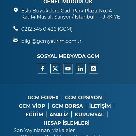
GENEL MÜDÜRLÜK
Eski Büyükdere Cad. Park Plaza. No:14
Kat:14 Maslak Sarıyer / İstanbul - TÜRKİYE
0212 345 0 426 (GCM)
bilgi@gcmyatirim.com.tr
SOSYAL MEDYA’DA GCM
GCM FOREX
GCM OPSIYON
GCM VİOP
GCM BORSA
İLETİŞİM
EĞİTİM
ANALİZ
KURUMSAL
HESAP İŞLEMLERİ
Son Yayınlanan Makaleler