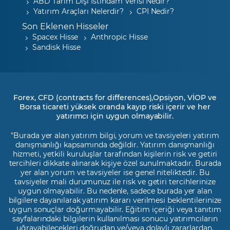
ABD Tarım Dışı İstihdam Verisi Nedir?
Yatırım Araçları Nelerdir?
CPI Nedir?
Son Eklenen Hisseler
Spacex Hisse
Anthropic Hisse
Sandisk Hisse
Forex, CFD (contracts for differences),Opsiyon, VİOP ve
Borsa ticareti yüksek oranda kayıp riski içerir ve her
yatırımcı için uygun olmayabilir.
"Burada yer alan yatırım bilgi, yorum ve tavsiyeleri yatırım
danışmanlığı kapsamında değildir. Yatırım danışmanlığı
hizmeti, yetkili kuruluşlar tarafından kişilerin risk ve getiri
tercihleri dikkate alınarak kişiye özel sunulmaktadır. Burada
yer alan yorum ve tavsiyeler ise genel niteliktedir. Bu
tavsiyeler mali durumunuz ile risk ve getiri tercihlerinize
uygun olmayabilir. Bu nedenle, sadece burada yer alan
bilgilere dayanılarak yatırım kararı verilmesi beklentilerinize
uygun sonuçlar doğurmayabilir. Eğitim içeriği veya tanıtım
sayfalarındaki bilgilerin kullanılması sonucu yatırımcıların
uğrayabilecekleri doğrudan ve/veya dolaylı zararlardan,