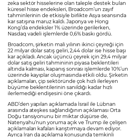
zeka sektör hisselerine olan taleple destek bulan
küresel hisse endeksleri, Broadcom’un zayıf
tahminlerinin de etkisiyle birlikte Asya seansında
kar satışına maruz kaldı. Japonya ve Hong
Kong’da endeksler 1% üzerinde gerilerken,
Nasdaq vadeli işlemlerde 0,6% baskı gördü.
Broadcom, şirketin mali yılının ikinci çeyreği için
22 milyar dolar satış geliri, 2,44 dolar ise hisse başı
kar açıkladı. Ancak üçüncü çeyrek için 29,4 milyar
dolar satış geliri tahmininin piyasa beklentileri
altında kalması, kapanış sonrası işlemlerde 10%’un
üzerinde kayıplar oluşmasında etkili oldu. Şirketin
açıklamaları, çip sektöründe çok hızlı ilerleyen
büyüme beklentilerinin sanıldığı kadar hızlı
ilerlemediği endişesini öne çıkardı.
ABD’den yapılan açıklamada İsrail ile Lübnan
arasında ateşkes sağlandığının açıklaması Orta
Doğu tansiyonunu bir miktar düşürse de,
Natenyahu’nun yoruma açık ve Trump ile çelişen
açıklamaları kafaları karıştırmaya devam ediyor.
Ayrıca İran da açıklama konusunda temkinli