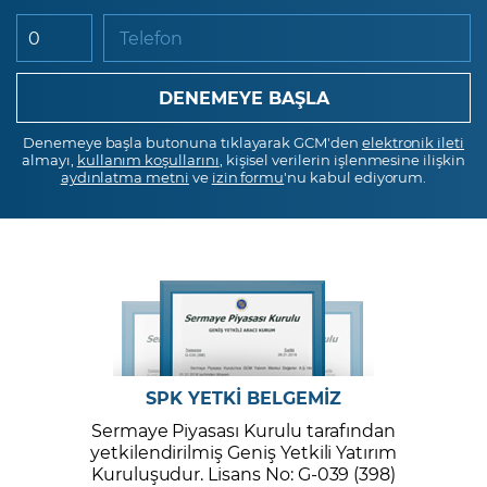
Telefon
Denemeye başla butonuna tıklayarak GCM'den
elektronik ileti
almayı,
kullanım koşullarını
, kişisel verilerin işlenmesine ilişkin
aydınlatma metni
ve
izin formu
'nu kabul ediyorum.
SPK YETKİ BELGEMİZ
Sermaye Piyasası Kurulu tarafından
yetkilendirilmiş Geniş Yetkili Yatırım
Kuruluşudur. Lisans No: G-039 (398)