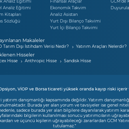
k Analiz Eğitimi
Finansal Araçlar
GCM’de K
 Analiz Eğitimi
Ekonomik Takvim
Duyurula
m Kitapları
Analiz Asistan
ns Sözlüğü
Yurt Dışı Bilanço Takvimi
Yurt İçi Bilanço Takvimi
ayınlanan Makaleler
 Tarım Dışı İstihdam Verisi Nedir?
Yatırım Araçları Nelerdir?
klenen Hisseler
cex Hisse
Anthropic Hisse
Sandisk Hisse
Opsiyon, VİOP ve Borsa ticareti yüksek oranda kayıp riski içerir 
i yatırım danışmanlığı kapsamında değildir. Yatırım danışmanlığı h
 sunulmaktadır. Burada yer alan yorum ve tavsiyeler ise genel nite
 nedenle, sadece burada yer alan bilgilere dayanılarak yatırım kara
falarındaki bilgilerin kullanılması sonucu yatırımcıların uğrayab
kardan ve üçüncü kişilerin uğrayabileceği zararlardan GCM Yatırı
tutulamaz.”