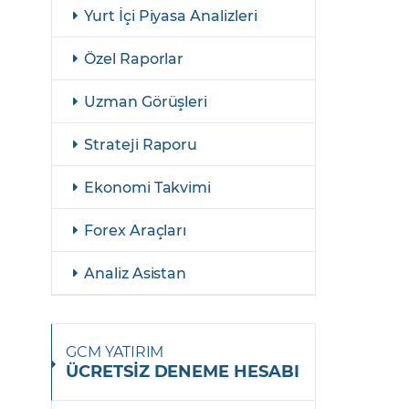
şulları
Yasal Bildirimler
Yurt İçi Piyasa Analizleri
Finansal Araçlar
Özel Raporlar
GCM Borsa Trader Eğitim Videoları
Uzman Görüşleri
Strateji Raporu
Ekonomi Takvimi
Forex Araçları
Analiz Asistan
GCM YATIRIM
ÜCRETSİZ DENEME HESABI