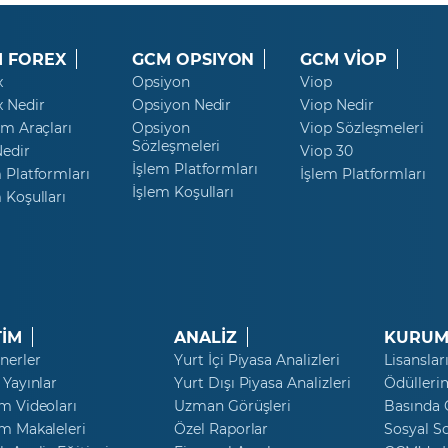
 FOREX
GCM OPSIYON
GCM VİOP
x
Opsiyon
Viop
x Nedir
Opsiyon Nedir
Viop Nedir
ım Araçları
Opsiyon
Viop Sözleşmeleri
Sözleşmeleri
Nedir
Viop 30
İşlem Platformları
 Platformları
İşlem Platformları
İşlem Koşulları
 Koşulları
TİM
ANALİZ
KURUM
nerler
Yurt İçi Piyasa Analizleri
Lisanslar
 Yayınlar
Yurt Dışı Piyasa Analizleri
Ödülleri
m Videoları
Uzman Görüşleri
Basında
m Makaleleri
Özel Raporlar
Sosyal S