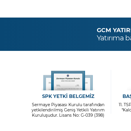
GCM YATIRIM
Yatırıma b
SPK YETKİ BELGEMİZ
BA
Sermaye Piyasası Kurulu tarafından
11. TS
yetkilendirilmiş Geniş Yetkili Yatırım
“Kal
Kuruluşudur. Lisans No: G-039 (398)