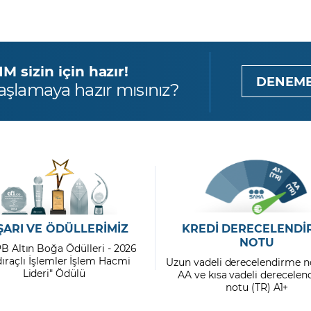
 sizin için hazır!
DENEME
aşlamaya hazır mısınız?
ŞARI VE ÖDÜLLERİMİZ
KREDİ DERECELENDİ
NOTU
PB Altın Boğa Ödülleri - 2026
dıraçlı İşlemler İşlem Hacmi
Uzun vadeli derecelendirme n
Lideri" Ödülü
AA ve kısa vadeli derecele
notu (TR) A1+