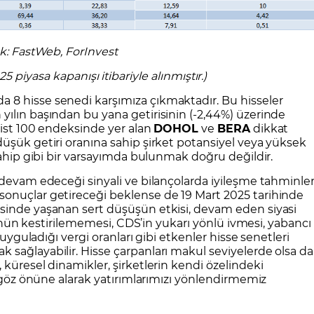
k: FastWeb, ForInvest
25 piyasa kapanışı itibariyle alınmıştır.)
 8 hisse senedi karşımıza çıkmaktadır. Bu hisseler
ılın başından bu yana getirisinin (-2,44%) üzerinde
 Bist 100 endeksinde yer alan
DOHOL
ve
BERA
dikkat
üşük getiri oranına sahip şirket potansiyel veya yüksek
sahip gibi bir varsayımda bulunmak doğru değildir.
 devam edeceği sinyali ve bilançolarda iyileşme tahminler
onuçlar getireceği beklense de 19 Mart 2025 tarihinde
sinde yaşanan sert düşüşün etkisi, devam eden siyasi
 yönün kestirilememesi, CDS’in yukarı yönlü ivmesi, yabancı
 uyguladığı vergi oranları gibi etkenler hisse senetleri
sağlayabilir. Hisse çarpanları makul seviyelerde olsa da
 küresel dinamikler, şirketlerin kendi özelindeki
a göz önüne alarak yatırımlarımızı yönlendirmemiz