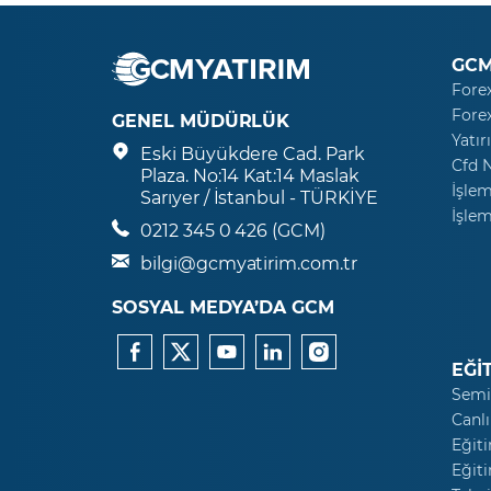
GCM
Fore
Fore
GENEL MÜDÜRLÜK
Yatır
Eski Büyükdere Cad. Park
Cfd 
Plaza. No:14 Kat:14 Maslak
İşlem
Sarıyer / İstanbul - TÜRKİYE
İşlem
0212 345 0 426 (GCM)
bilgi@gcmyatirim.com.tr
SOSYAL MEDYA’DA GCM
EĞİ
Semi
Canlı
Eğiti
Eğiti