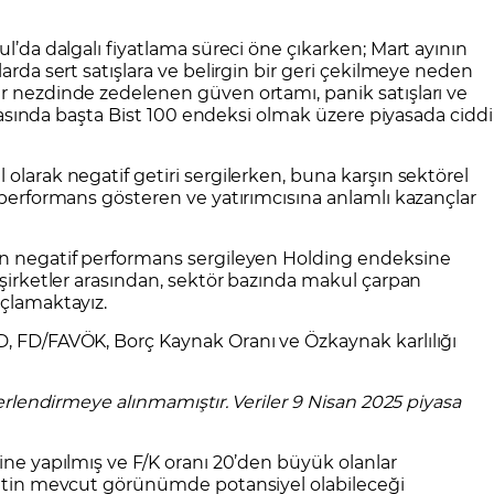
CFD Nedir?
İşlem Koşulları
Rollover Tarih ve Ko
ul’da dalgalı fiyatlama süreci öne çıkarken; Mart ayının
 Bilanço Takvimi
Ekonomik Takvim
Analiz Asistan
Eğitim Kitapları
Finansal Okur Yazarlık
 Transferi
Sıkça Sorulan Sorular
Site Haritası
orularla Borsa
Borsa İşlem Koşulları
Canlı Fiyat
larda sert satışlara ve belirgin bir geri çekilmeye neden
ar nezdinde zedelenen güven ortamı, panik satışları ve
MT4 Eğitim Videoları
GCM MT5 Eğitim Videoları
aftasında başta Bist 100 endeksi olmak üzere piyasada ciddi
olarak negatif getiri sergilerken, buna karşın sektörel
ü performans gösteren ve yatırımcısına anlamlı kazançlar
en negatif performans sergileyen Holding endeksine
 şirketler arasından, sektör bazında makul çarpan
açlamaktayız.
D, FD/FAVÖK, Borç Kaynak Oranı ve Özkaynak karlılığı
ğerlendirmeye alınmamıştır. Veriler 9 Nisan 2025 piyasa
rine yapılmış ve F/K oranı 20’den büyük olanlar
rketin mevcut görünümde potansiyel olabileceği