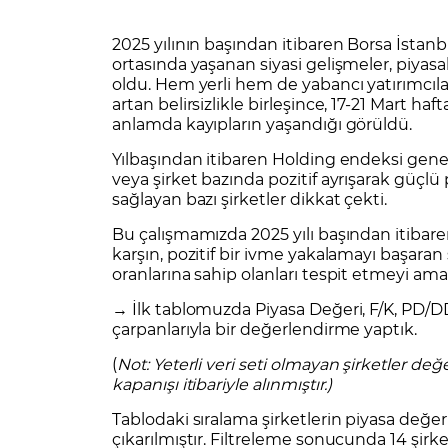
Zarar Olasılığınız
Forex Nedir?
İŞLEM PLATFORMLARI
2025 yılının başından itibaren Borsa İstanb
Yurt Dışı Bilanço Takvimi
Yurt İçi
Sorularla Borsa
Finans Sözlüğü
Yasal Bildirimler
Para Güvenliği ve
Borsa Nedir
Model Portföy
S
ortasında yaşanan siyasi gelişmeler, piyasa
oldu. Hem yerli hem de yabancı yatırımcıl
GCM Trader Eğitim Videoları
GCM 
artan belirsizlikle birleşince, 17-21 Mart h
anlamda kayıpların yaşandığı görüldü.
Yılbaşından itibaren Holding endeksi genel 
veya şirket bazında pozitif ayrışarak güçl
sağlayan bazı şirketler dikkat çekti.
Bu çalışmamızda 2025 yılı başından itibar
karşın, pozitif bir ivme yakalamayı başaran
oranlarına sahip olanları tespit etmeyi am
→ İlk tablomuzda Piyasa Değeri, F/K, PD/D
çarpanlarıyla bir değerlendirme yaptık.
(
Not: Yeterli veri seti olmayan şirketler de
kapanışı itibariyle alınmıştır.)
Tablodaki sıralama şirketlerin piyasa değe
çıkarılmıştır. Filtreleme sonucunda 14 şi