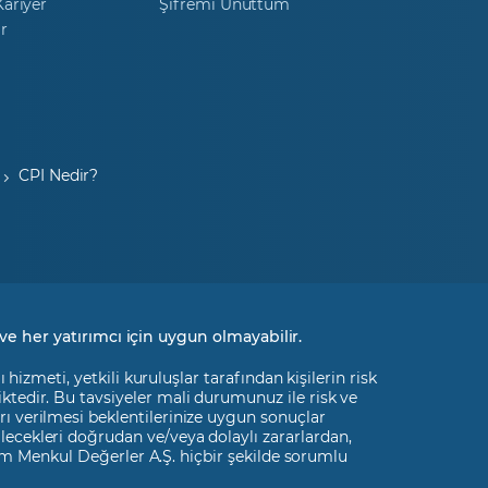
ariyer
Şifremi Unuttum
r
CPI Nedir?
ve her yatırımcı için uygun olmayabilir.
izmeti, yetkili kuruluşlar tarafından kişilerin risk
liktedir. Bu tavsiyeler mali durumunuz ile risk ve
rı verilmesi beklentilerinize uygun sonuçlar
ilecekleri doğrudan ve/veya dolaylı zararlardan,
m Menkul Değerler A.Ş. hiçbir şekilde sorumlu