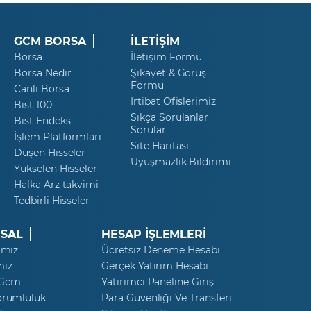
GCM BORSA
İLETİŞİM
Borsa
İletişim Formu
Borsa Nedir
Şikayet & Görüş
Formu
Canlı Borsa
İrtibat Ofislerimiz
Bist 100
Sıkça Sorulanlar
Bist Endeks
Sorular
İşlem Platformları
Site Haritası
Düşen Hisseler
Uyuşmazlık Bildirimi
Yükselen Hisseler
Halka Arz takvimi
Tedbirli Hisseler
SAL
HESAP İŞLEMLERİ
ımız
Ücretsiz Deneme Hesabı
miz
Gerçek Yatırım Hesabı
 Gcm
Yatırımcı Paneline Giriş
orumluluk
Para Güvenliği Ve Transferi