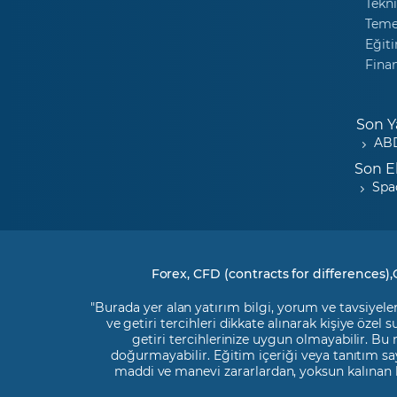
Tekni
Temel
Eğiti
Fina
Son Y
ABD
Son E
Spa
Forex, CFD (contracts for differences),
"Burada yer alan yatırım bilgi, yorum ve tavsiyeler
ve getiri tercihleri dikkate alınarak kişiye özel
getiri tercihlerinize uygun olmayabilir. Bu
doğurmayabilir. Eğitim içeriği veya tanıtım say
maddi ve manevi zararlardan, yoksun kalınan 