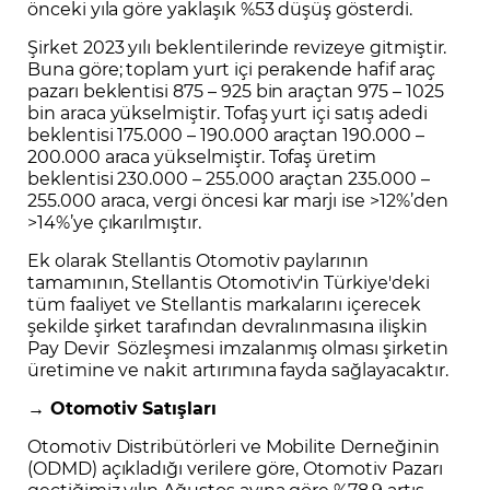
önceki yıla göre yaklaşık %53 düşüş gösterdi.
Şirket 2023 yılı beklentilerinde revizeye gitmiştir.
Buna göre; toplam yurt içi perakende hafif araç
pazarı beklentisi 875 – 925 bin araçtan 975 – 1025
bin araca yükselmiştir. Tofaş yurt içi satış adedi
beklentisi 175.000 – 190.000 araçtan 190.000 –
200.000 araca yükselmiştir. Tofaş üretim
beklentisi 230.000 – 255.000 araçtan 235.000 –
255.000 araca, vergi öncesi kar marjı ise >12%’den
>14%’ye çıkarılmıştır.
Ek olarak Stellantis Otomotiv paylarının
tamamının, Stellantis Otomotiv'in Türkiye'deki
tüm faaliyet ve Stellantis markalarını içerecek
şekilde şirket tarafından devralınmasına ilişkin
Pay Devir Sözleşmesi imzalanmış olması şirketin
üretimine ve nakit artırımına fayda sağlayacaktır.
→ Otomotiv Satışları
Otomotiv Distribütörleri ve Mobilite Derneğinin
(ODMD) açıkladığı verilere göre, Otomotiv Pazarı
geçtiğimiz yılın Ağustos ayına göre %78,9 artış