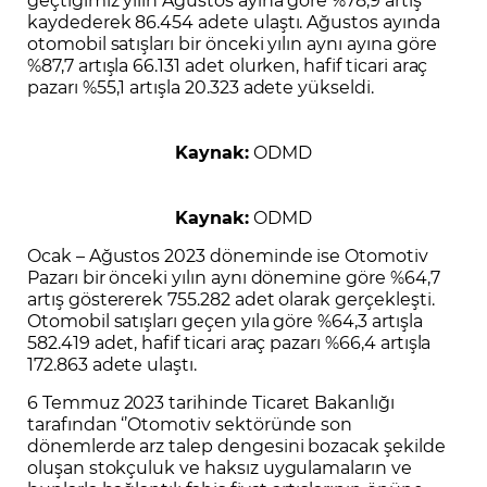
kaydederek 86.454 adete ulaştı. Ağustos ayında
otomobil satışları bir önceki yılın aynı ayına göre
%87,7 artışla 66.131 adet olurken, hafif ticari araç
pazarı %55,1 artışla 20.323 adete yükseldi.
Kaynak:
ODMD
Kaynak:
ODMD
Ocak – Ağustos 2023 döneminde ise Otomotiv
Pazarı bir önceki yılın aynı dönemine göre %64,7
artış göstererek 755.282 adet olarak gerçekleşti.
Otomobil satışları geçen yıla göre %64,3 artışla
582.419 adet, hafif ticari araç pazarı %66,4 artışla
172.863 adete ulaştı.
6 Temmuz 2023 tarihinde Ticaret Bakanlığı
tarafından ‘’Otomotiv sektöründe son
dönemlerde arz talep dengesini bozacak şekilde
oluşan stokçuluk ve haksız uygulamaların ve