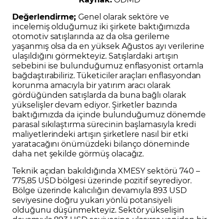
Değerlendirme;
Genel olarak sektöre ve
incelemiş olduğumuz iki şirkete baktığımızda
otomotiv satışlarında az da olsa gerileme
yaşanmış olsa da en yüksek Ağustos ayı verilerine
ulaşıldığını görmekteyiz. Satışlardaki artışın
sebebini ise bulunduğumuz enflasyonist ortamla
bağdaştırabiliriz. Tüketiciler araçları enflasyondan
korunma amacıyla bir yatırım aracı olarak
gördüğünden satışlarda da buna bağlı olarak
yükselişler devam ediyor. Şirketler bazında
baktığımızda da içinde bulunduğumuz dönemde
parasal sıkılaştırma sürecinin başlamasıyla kredi
maliyetlerindeki artışın şirketlere nasıl bir etki
yaratacağını önümüzdeki bilanço döneminde
daha net şekilde görmüş olacağız.
Teknik açıdan bakıldığında XMESY sektörü 740 –
775,85 USD bölgesi üzerinde pozitif seyrediyor.
Bölge üzerinde kalıcılığın devamıyla 893 USD
seviyesine doğru yukarı yönlü potansiyeli
olduğunu düşünmekteyiz. Sektör yükselişin