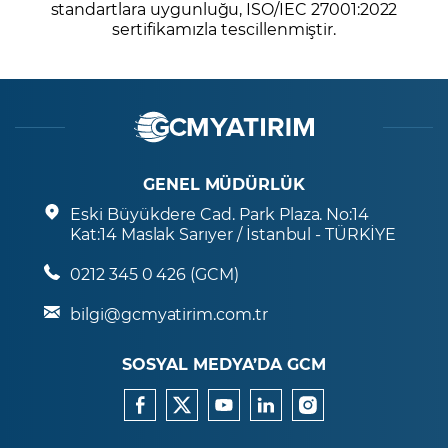
standartlara uygunluğu, ISO/IEC 27001:2022
sertifikamızla tescillenmiştir.
GENEL MÜDÜRLÜK
Eski Büyükdere Cad. Park Plaza. No:14
Kat:14 Maslak Sarıyer / İstanbul - TÜRKİYE
0212 345 0 426 (GCM)
bilgi@gcmyatirim.com.tr
SOSYAL MEDYA’DA GCM