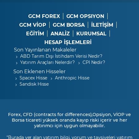
GCM FOREX
GCM OPSIYON
GCM VİOP
GCM BORSA
İLETİŞİM
EĞİTİM
ANALİZ
KURUMSAL
HESAP İŞLEMLERİ
Son Yayınlanan Makaleler
ABD Tarım Dışı İstihdam Verisi Nedir?
Yatırım Araçları Nelerdir?
CPI Nedir?
Son Eklenen Hisseler
Spacex Hisse
Anthropic Hisse
Sandisk Hisse
Forex, CFD (contracts for differences),Opsiyon, VİOP ve
Borsa ticareti yüksek oranda kayıp riski içerir ve her
yatırımcı için uygun olmayabilir.
"Burada yer alan yatırım bilgi, yorum ve tavsiyeleri yatırım