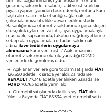
bunlarla bağlantılı fahiş fiyat artışlarının önüne
geçmek, sektörde rekabetçi, adil ve istikrarlı bir
piyasa yapısını yeniden tesis ederek, motorlu kara
taşıtı alım satımında etkinliği sağlamak için
çalışmalarımıza titizlikle devam edilmektedir.
Bakanlığımızca otomotiv sektöründe gerçekleşen
stokçuluk eylemleri ve fahiş fiyat uygulamalarıyla
mücadele kapsamında, tüketici mağduriyetlerine
sebep olan uygulamaları ortadan kaldırmak
adına
ilave tedbirlerin uygulamaya
alınmasına
karar verilmiştir.’’ Açıklamasının
otomotiv sektörüne olumlu yansıdığı ODMD
verilerinde de görülmüş oldu.
Açıklanan verilere göre toplam satışlarda
FİAT
126.650 adetle ilk sırada yer aldı. 2.sırada ise
RENAULT
77.048 adetle yer alırken 3.sırada ise
FORD
70.763 adetle
yerini aldı.
Otomobil satışlarında da ilk sırayı
FİAT
aldı.
Yılın ilk 8 ayında FİAT 85.334 adet otomobil sattı.
Kaynak:
ODMD