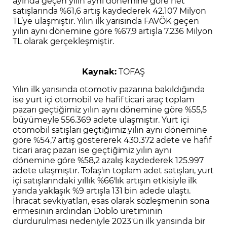
ayında geçen yılın aynı dönemine göre net
satışlarında %61,6 artış kaydederek 42.107 Milyon
TL’ye ulaşmıştır. Yılın ilk yarısında FAVÖK geçen
yılın aynı dönemine göre %67,9 artışla 7.236 Milyon
TL olarak gerçekleşmiştir.
Kaynak:
TOFAŞ
Yılın ilk yarısında otomotiv pazarına bakıldığında
ise yurt içi otomobil ve hafif ticari araç toplam
pazarı geçtiğimiz yılın aynı dönemine göre %55,5
büyümeyle 556.369 adete ulaşmıştır. Yurt içi
otomobil satışları geçtiğimiz yılın aynı dönemine
göre %54,7 artış göstererek 430.372 adete ve hafif
ticari araç pazarı ise geçtiğimiz yılın aynı
dönemine göre %58,2 azalış kaydederek 125.997
adete ulaşmıştır. Tofaş'ın toplam adet satışları, yurt
içi satışlarındaki yıllık %66'lık artışın etkisiyle ilk
yarıda yaklaşık %9 artışla 131 bin adede ulaştı.
İhracat sevkiyatları, esas olarak sözleşmenin sona
ermesinin ardından Doblo üretiminin
durdurulması nedeniyle 2023'ün ilk yarısında bir