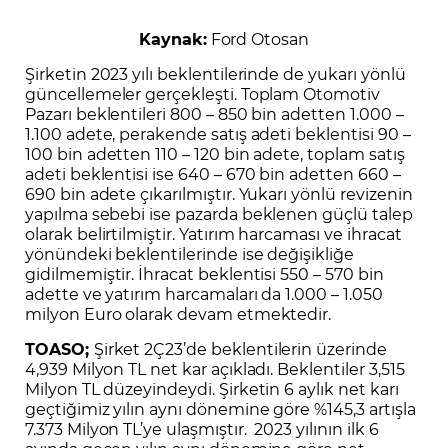
Kaynak:
Ford Otosan
Şirketin 2023 yılı beklentilerinde de yukarı yönlü
güncellemeler gerçekleşti. Toplam Otomotiv
Pazarı beklentileri 800 – 850 bin adetten 1.000 –
1.100 adete, perakende satış adeti beklentisi 90 –
100 bin adetten 110 – 120 bin adete, toplam satış
adeti beklentisi ise 640 – 670 bin adetten 660 –
690 bin adete çıkarılmıştır. Yukarı yönlü revizenin
yapılma sebebi ise pazarda beklenen güçlü talep
olarak belirtilmiştir. Yatırım harcaması ve ihracat
yönündeki beklentilerinde ise değişikliğe
gidilmemiştir. İhracat beklentisi 550 – 570 bin
adette ve yatırım harcamaları da 1.000 – 1.050
milyon Euro olarak devam etmektedir.
TOASO;
Şirket 2Ç23’de beklentilerin üzerinde
4,939 Milyon TL net kar açıkladı. Beklentiler 3,515
Milyon TL düzeyindeydi. Şirketin 6 aylık net karı
geçtiğimiz yılın aynı dönemine göre %145,3 artışla
7.373 Milyon TL’ye ulaşmıştır. 2023 yılının ilk 6