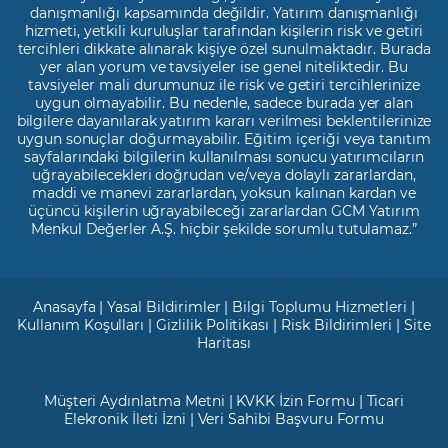
danışmanlığı kapsamında değildir. Yatırım danışmanlığı
hizmeti, yetkili kuruluşlar tarafından kişilerin risk ve getiri
tercihleri dikkate alınarak kişiye özel sunulmaktadır. Burada
yer alan yorum ve tavsiyeler ise genel niteliktedir. Bu
tavsiyeler mali durumunuz ile risk ve getiri tercihlerinize
uygun olmayabilir. Bu nedenle, sadece burada yer alan
bilgilere dayanılarak yatırım kararı verilmesi beklentilerinize
uygun sonuçlar doğurmayabilir. Eğitim içeriği veya tanıtım
sayfalarındaki bilgilerin kullanılması sonucu yatırımcıların
uğrayabilecekleri doğrudan ve/veya dolaylı zararlardan,
maddi ve manevi zararlardan, yoksun kalınan kardan ve
üçüncü kişilerin uğrayabileceği zararlardan GCM Yatırım
Menkul Değerler A.Ş. hiçbir şekilde sorumlu tutulamaz.”
Anasayfa
|
Yasal Bildirimler
|
Bilgi Toplumu Hizmetleri
|
Kullanım Koşulları
|
Gizlilik Politikası
|
Risk Bildirimleri
|
Site
Haritası
Müşteri Aydınlatma Metni
|
KVKK İzin Formu
|
Ticari
Elekronik İleti İzni
|
Veri Sahibi Başvuru Formu