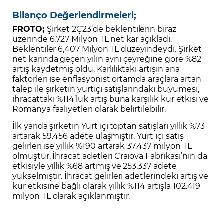
Bilanço Değerlendirmeleri;
FROTO;
Şirket 2Ç23’de beklentilerin biraz
üzerinde 6,727 Milyon TL net kar açıkladı.
Beklentiler 6,407 Milyon TL düzeyindeydi. Şirket
net karında geçen yılın aynı çeyreğine göre %82
artış kaydetmiş oldu. Karlılıktaki artışın ana
faktörleri ise enflasyonist ortamda araçlara artan
talep ile şirketin yurtiçi satışlarındaki büyümesi,
ihracattaki %114’lük artış buna karşılık kur etkisi ve
Romanya faaliyetleri olarak belirtilebilir.
İlk yarıda şirketin Yurt içi toptan satışları yıllık %73
artarak 59.456 adete ulaşmıştır. Yurt içi satış
gelirleri ise yıllık %190 artarak 37.437 milyon TL
olmuştur. İhracat adetleri Craiova Fabrikası’nın da
etkisiyle yıllık %68 artmış ve 253.337 adete
yükselmiştir. İhracat gelirleri adetlerindeki artış ve
kur etkisine bağlı olarak yıllık %114 artışla 102.419
milyon TL olarak açıklanmıştır.