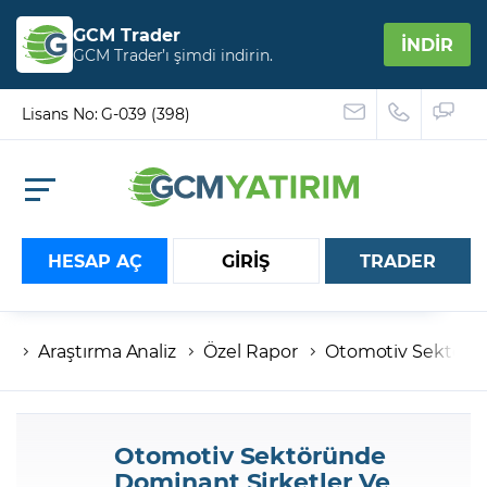
GCM Trader
İNDİR
GCM Trader’ı şimdi indirin.
Lisans No: G-039 (398)
HESAP AÇ
GİRİŞ
TRADER
Araştırma Analiz
Özel Rapor
Otomotiv Sektörün
Hesap numaranız
Şifreniz
Otomotiv Sektöründe
Dominant Şirketler Ve