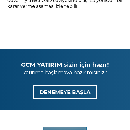
devamıyla 893 USD seviyesine ulaşırsa yeniden bir
karar verme aşaması izlenebilir.
GCM YATIRIM sizin için hazır!
Yatırıma başlamaya hazır mısınız?
DENEMEYE BAŞLA