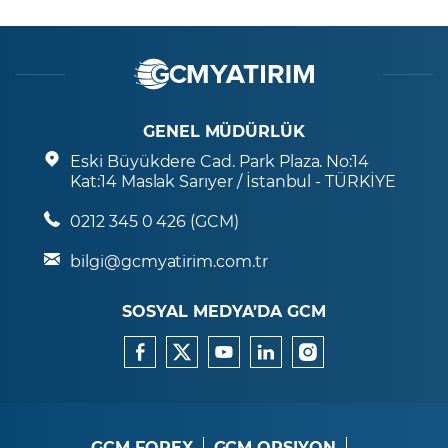
GENEL MÜDÜRLÜK
Eski Büyükdere Cad. Park Plaza. No:14
Kat:14 Maslak Sarıyer / İstanbul - TÜRKİYE
0212 345 0 426 (GCM)
bilgi@gcmyatirim.com.tr
SOSYAL MEDYA’DA GCM
GCM FOREX
GCM OPSIYON