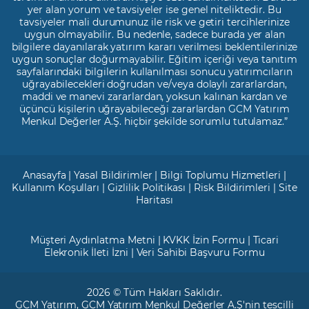
yer alan yorum ve tavsiyeler ise genel niteliktedir. Bu
tavsiyeler mali durumunuz ile risk ve getiri tercihlerinize
uygun olmayabilir. Bu nedenle, sadece burada yer alan
bilgilere dayanılarak yatırım kararı verilmesi beklentilerinize
uygun sonuçlar doğurmayabilir. Eğitim içeriği veya tanıtım
sayfalarındaki bilgilerin kullanılması sonucu yatırımcıların
uğrayabilecekleri doğrudan ve/veya dolaylı zararlardan,
maddi ve manevi zararlardan, yoksun kalınan kardan ve
üçüncü kişilerin uğrayabileceği zararlardan GCM Yatırım
Menkul Değerler A.Ş. hiçbir şekilde sorumlu tutulamaz.”
Anasayfa
|
Yasal Bildirimler
|
Bilgi Toplumu Hizmetleri
|
Kullanım Koşulları
|
Gizlilik Politikası
|
Risk Bildirimleri
|
Site
Haritası
Müşteri Aydınlatma Metni
|
KVKK İzin Formu
|
Ticari
Elekronik İleti İzni
|
Veri Sahibi Başvuru Formu
2026 © Tüm Hakları Saklıdır.
GCM Yatırım
, GCM Yatırım Menkul Değerler A.Ş'nin tescilli