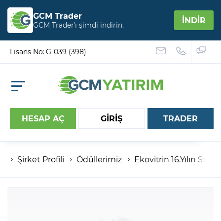
GCM Trader
İNDİR
GCM Trader’ı şimdi indirin.
Lisans No: G-039 (398)
HESAP AÇ
GİRİŞ
TRADER
Şirket Profili
Ödüllerimiz
Ekovitrin 16.Yılın Starla
Hesap numaranız
Şifreniz