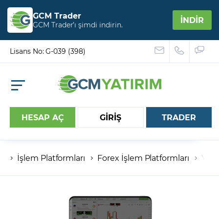
GCM Trader
İNDİR
GCM Trader’ı şimdi indirin.
Lisans No: G-039 (398)
HESAP AÇ
GİRİŞ
TRADER
İşlem Platformları
Forex İşlem Platformları
Yeni
Hesap numaranız
Şifreniz