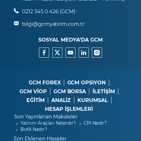
0212 345 0 426 (GCM)
bilgi@gcmyatirim.com.tr
SOSYAL MEDYA’DA GCM
GCM FOREX
GCM OPSIYON
GCM VİOP
GCM BORSA
İLETİŞİM
EĞİTİM
ANALİZ
KURUMSAL
HESAP İŞLEMLERİ
Son Yayınlanan Makaleler
Yatırım Araçları Nelerdir?
CPI Nedir?
BofA Nedir?
Son Eklenen Hisseler