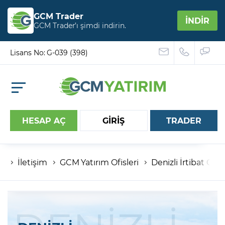
GCM Trader
İNDİR
GCM Trader’ı şimdi indirin.
Lisans No: G-039 (398)
HESAP AÇ
GİRİŞ
TRADER
İletişim
GCM Yatırım Ofisleri
Denizli İrtibat Ofisi
Hesap numaranız
Şifreniz