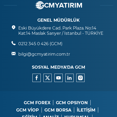
GENEL MÜDÜRLÜK
Eski Büyükdere Cad. Park Plaza. No:14
Kat:14 Maslak Sarıyer / İstanbul - TÜRKİYE
0212 345 0 426 (GCM)
bilgi@gcmyatirim.com.tr
SOSYAL MEDYA’DA GCM
GCM FOREX
GCM OPSIYON
GCM VİOP
GCM BORSA
İLETİŞİM