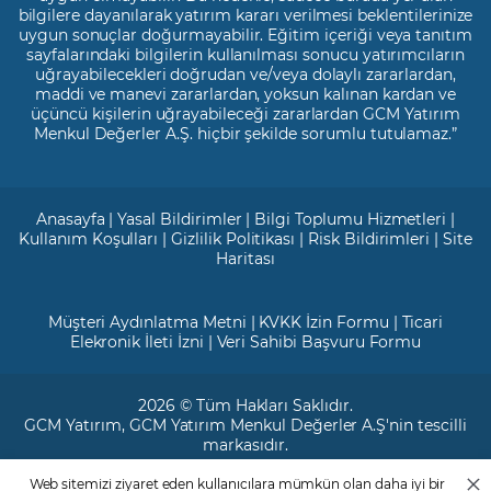
bilgilere dayanılarak yatırım kararı verilmesi beklentilerinize
uygun sonuçlar doğurmayabilir. Eğitim içeriği veya tanıtım
sayfalarındaki bilgilerin kullanılması sonucu yatırımcıların
uğrayabilecekleri doğrudan ve/veya dolaylı zararlardan,
maddi ve manevi zararlardan, yoksun kalınan kardan ve
üçüncü kişilerin uğrayabileceği zararlardan GCM Yatırım
Menkul Değerler A.Ş. hiçbir şekilde sorumlu tutulamaz.”
Anasayfa
|
Yasal Bildirimler
|
Bilgi Toplumu Hizmetleri
|
Kullanım Koşulları
|
Gizlilik Politikası
|
Risk Bildirimleri
|
Site
Haritası
Müşteri Aydınlatma Metni
|
KVKK İzin Formu
|
Ticari
Elekronik İleti İzni
|
Veri Sahibi Başvuru Formu
2026 © Tüm Hakları Saklıdır.
GCM Yatırım
, GCM Yatırım Menkul Değerler A.Ş'nin tescilli
markasıdır.
Web sitemizi ziyaret eden kullanıcılara mümkün olan daha iyi bir
Ticari Sicil No: 799649