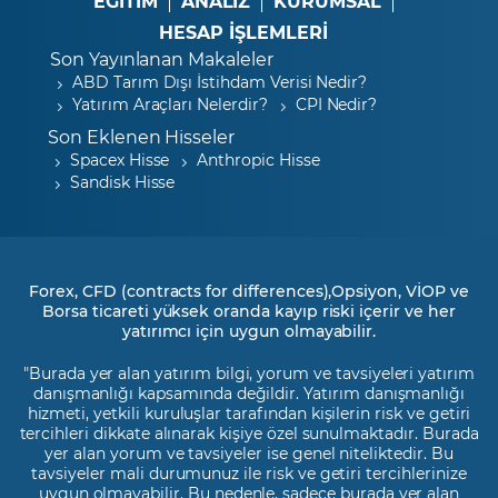
EĞİTİM
ANALİZ
KURUMSAL
HESAP İŞLEMLERİ
Son Yayınlanan Makaleler
ABD Tarım Dışı İstihdam Verisi Nedir?
Yatırım Araçları Nelerdir?
CPI Nedir?
Son Eklenen Hisseler
Spacex Hisse
Anthropic Hisse
Sandisk Hisse
Forex, CFD (contracts for differences),Opsiyon, VİOP ve
Borsa ticareti yüksek oranda kayıp riski içerir ve her
yatırımcı için uygun olmayabilir.
"Burada yer alan yatırım bilgi, yorum ve tavsiyeleri yatırım
danışmanlığı kapsamında değildir. Yatırım danışmanlığı
hizmeti, yetkili kuruluşlar tarafından kişilerin risk ve getiri
tercihleri dikkate alınarak kişiye özel sunulmaktadır. Burada
yer alan yorum ve tavsiyeler ise genel niteliktedir. Bu
tavsiyeler mali durumunuz ile risk ve getiri tercihlerinize
uygun olmayabilir. Bu nedenle, sadece burada yer alan