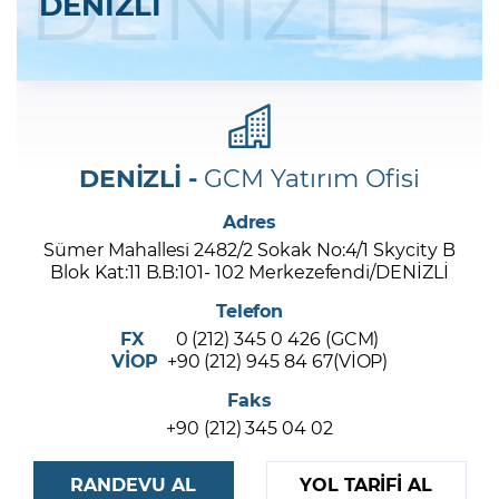
DENİZLİ
DENİZLİ
Şifremi Unuttum
DENİZLİ -
GCM Yatırım Ofisi
Adres
Sümer Mahallesi 2482/2 Sokak No:4/1 Skycity B
Blok Kat:11 B.B:101- 102 Merkezefendi/DENİZLİ
Telefon
FX
0 (212) 345 0 426 (GCM)
VİOP
+90 (212) 945 84 67(VİOP)
Faks
+90 (212) 345 04 02
RANDEVU AL
YOL TARİFİ AL