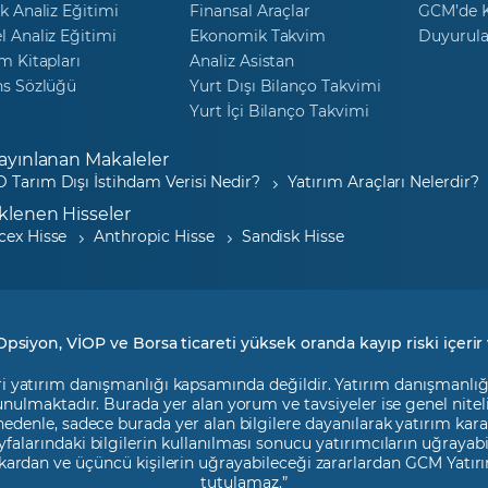
k Analiz Eğitimi
Finansal Araçlar
GCM’de K
 Analiz Eğitimi
Ekonomik Takvim
Duyurula
m Kitapları
Analiz Asistan
ns Sözlüğü
Yurt Dışı Bilanço Takvimi
Yurt İçi Bilanço Takvimi
ayınlanan Makaleler
 Tarım Dışı İstihdam Verisi Nedir?
Yatırım Araçları Nelerdir?
klenen Hisseler
cex Hisse
Anthropic Hisse
Sandisk Hisse
Opsiyon, VİOP ve Borsa ticareti yüksek oranda kayıp riski içerir 
i yatırım danışmanlığı kapsamında değildir. Yatırım danışmanlığı h
 sunulmaktadır. Burada yer alan yorum ve tavsiyeler ise genel nite
 nedenle, sadece burada yer alan bilgilere dayanılarak yatırım kara
falarındaki bilgilerin kullanılması sonucu yatırımcıların uğrayab
kardan ve üçüncü kişilerin uğrayabileceği zararlardan GCM Yatırı
tutulamaz.”