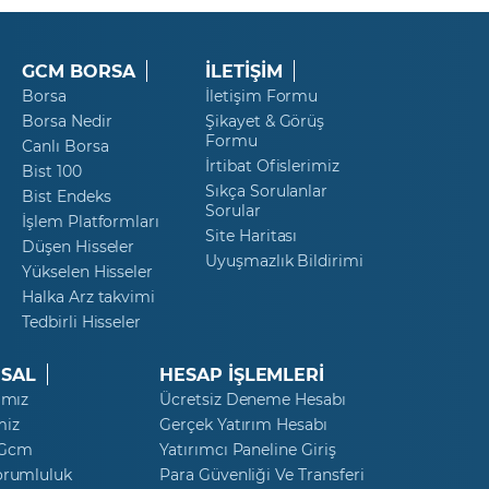
GCM BORSA
İLETİŞİM
Borsa
İletişim Formu
Borsa Nedir
Şikayet & Görüş
Formu
Canlı Borsa
İrtibat Ofislerimiz
Bist 100
Sıkça Sorulanlar
Bist Endeks
Sorular
İşlem Platformları
Site Haritası
Düşen Hisseler
Uyuşmazlık Bildirimi
Yükselen Hisseler
Halka Arz takvimi
Tedbirli Hisseler
SAL
HESAP İŞLEMLERİ
ımız
Ücretsiz Deneme Hesabı
miz
Gerçek Yatırım Hesabı
 Gcm
Yatırımcı Paneline Giriş
orumluluk
Para Güvenliği Ve Transferi