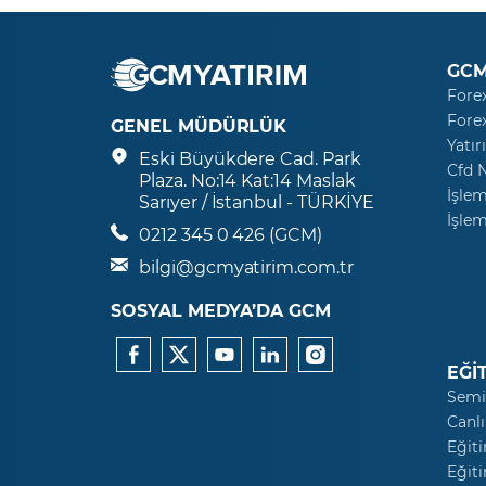
GCM
Fore
Fore
GENEL MÜDÜRLÜK
Yatır
Eski Büyükdere Cad. Park
Cfd 
Plaza. No:14 Kat:14 Maslak
İşlem
Sarıyer / İstanbul - TÜRKİYE
İşlem
0212 345 0 426 (GCM)
bilgi@gcmyatirim.com.tr
SOSYAL MEDYA’DA GCM
EĞİ
Semi
Canlı
Eğiti
Eğiti