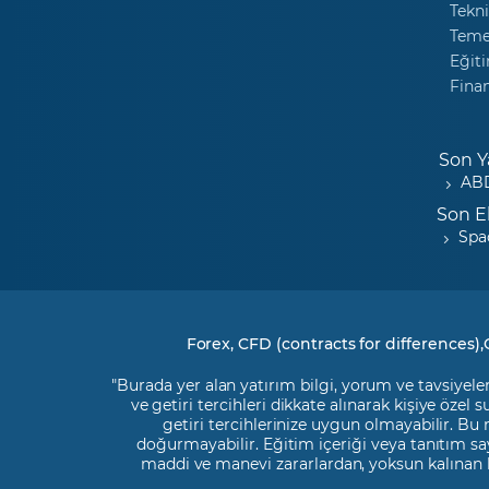
Tekni
Temel
Eğiti
Fina
Son Y
ABD
Son E
Spa
Forex, CFD (contracts for differences),
"Burada yer alan yatırım bilgi, yorum ve tavsiyeler
ve getiri tercihleri dikkate alınarak kişiye özel
getiri tercihlerinize uygun olmayabilir. Bu
doğurmayabilir. Eğitim içeriği veya tanıtım say
maddi ve manevi zararlardan, yoksun kalınan 