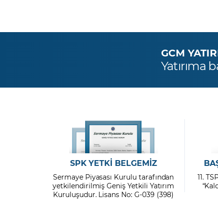
GCM YATIRIM
Yatırıma b
SPK YETKİ BELGEMİZ
BA
Sermaye Piyasası Kurulu tarafından
11. TS
yetkilendirilmiş Geniş Yetkili Yatırım
“Kal
Kuruluşudur. Lisans No: G-039 (398)