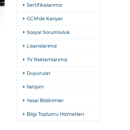
şulları
Yasal Bildirimler
Sertifikalarımız
Finansal Araçlar
GCM'de Kariyer
GCM Borsa Trader Eğitim Videoları
Sosyal Sorumluluk
Lisanslarımız
TV Reklamlarımız
Duyurular
İletişim
Yasal Bildirimler
Bilgi Toplumu Hizmetleri