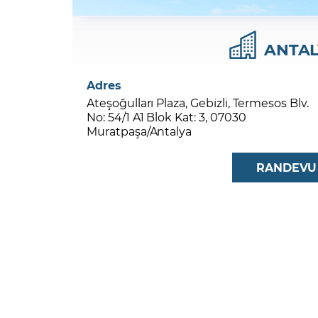
Zarar Olasılığınız
Forex Nedir?
İŞLEM PLATFORMLARI
Yurt Dışı Bilanço Takvimi
Yurt İçi
Sorularla Borsa
Finans Sözlüğü
Yasal Bildirimler
Para Güvenliği ve
Borsa Nedir
Model Portföy
S
ANTAL
GCM Trader Eğitim Videoları
GCM 
Adres
Ateşoğulları Plaza, Gebizli, Termesos Blv.
No: 54/1 A1 Blok Kat: 3, 07030
Muratpaşa/Antalya
RANDEVU