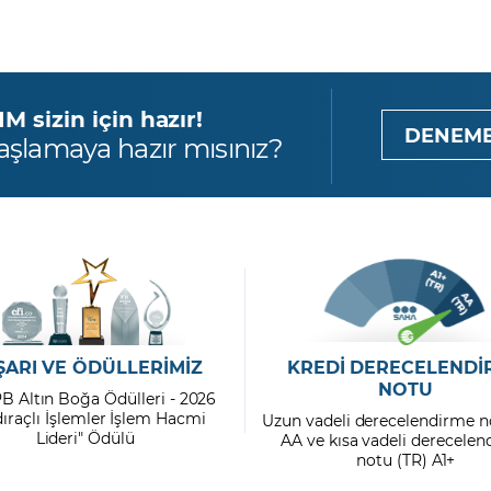
 sizin için hazır!
DENEME
aşlamaya hazır mısınız?
ŞARI VE ÖDÜLLERİMİZ
KREDİ DERECELENDİ
NOTU
PB Altın Boğa Ödülleri - 2026
dıraçlı İşlemler İşlem Hacmi
Uzun vadeli derecelendirme n
Lideri" Ödülü
AA ve kısa vadeli derecele
notu (TR) A1+