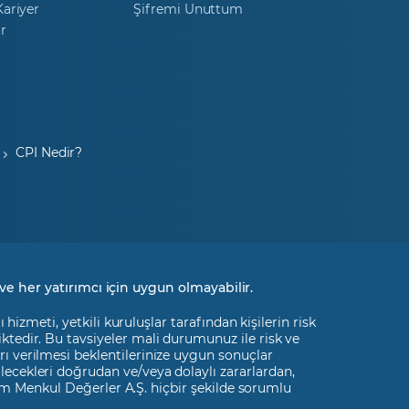
ariyer
Şifremi Unuttum
r
CPI Nedir?
ve her yatırımcı için uygun olmayabilir.
izmeti, yetkili kuruluşlar tarafından kişilerin risk
liktedir. Bu tavsiyeler mali durumunuz ile risk ve
rı verilmesi beklentilerinize uygun sonuçlar
ilecekleri doğrudan ve/veya dolaylı zararlardan,
m Menkul Değerler A.Ş. hiçbir şekilde sorumlu