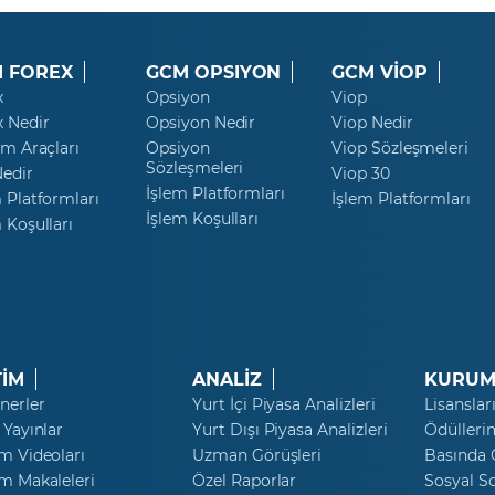
 FOREX
GCM OPSIYON
GCM VİOP
x
Opsiyon
Viop
x Nedir
Opsiyon Nedir
Viop Nedir
ım Araçları
Opsiyon
Viop Sözleşmeleri
Sözleşmeleri
Nedir
Viop 30
İşlem Platformları
 Platformları
İşlem Platformları
İşlem Koşulları
 Koşulları
TİM
ANALİZ
KURUM
nerler
Yurt İçi Piyasa Analizleri
Lisanslar
 Yayınlar
Yurt Dışı Piyasa Analizleri
Ödülleri
m Videoları
Uzman Görüşleri
Basında
m Makaleleri
Özel Raporlar
Sosyal S