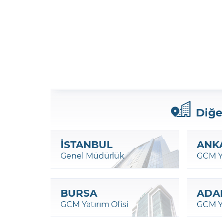
Diğe
İSTANBUL
ANK
Genel Müdürlük
GCM Ya
BURSA
ADA
GCM Yatırım Ofisi
GCM Ya