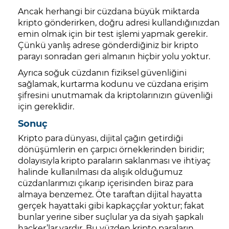
Ancak herhangi bir cüzdana büyük miktarda
kripto gönderirken, doğru adresi kullandığınızdan
emin olmak için bir test işlemi yapmak gerekir.
Çünkü yanlış adrese gönderdiğiniz bir kripto
parayı sonradan geri almanın hiçbir yolu yoktur.
Ayrıca soğuk cüzdanın fiziksel güvenliğini
sağlamak, kurtarma kodunu ve cüzdana erişim
şifresini unutmamak da kriptolarınızın güvenliği
için gereklidir.
Sonuç
Kripto para dünyası, dijital çağın getirdiği
dönüşümlerin en çarpıcı örneklerinden biridir;
dolayısıyla kripto paraların saklanması ve ihtiyaç
halinde kullanılması da alışık olduğumuz
cüzdanlarımızı çıkarıp içerisinden biraz para
almaya benzemez. Öte taraftan dijital hayatta
gerçek hayattaki gibi kapkaççılar yoktur; fakat
bunlar yerine siber suçlular ya da siyah şapkalı
hacker’lar vardır. Bu yüzden kripto paraların