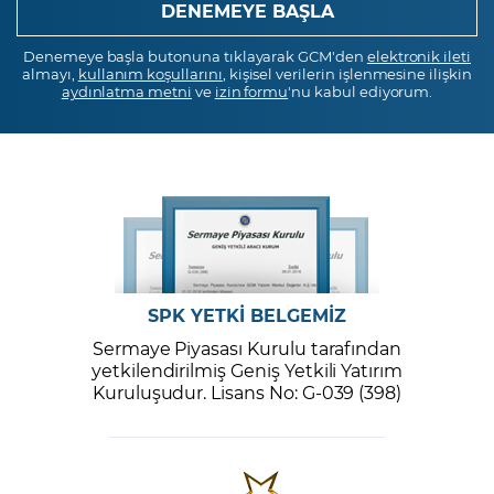
Denemeye başla butonuna tıklayarak GCM'den
elektronik ileti
almayı,
kullanım koşullarını
, kişisel verilerin işlenmesine ilişkin
aydınlatma metni
ve
izin formu
'nu kabul ediyorum.
SPK YETKİ BELGEMİZ
Sermaye Piyasası Kurulu tarafından
yetkilendirilmiş Geniş Yetkili Yatırım
Kuruluşudur. Lisans No: G-039 (398)