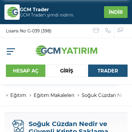
GCM Trader
İNDİR
GCM Trader’ı şimdi indirin.
Lisans No: G-039 (398)
HESAP AÇ
GİRİŞ
TRADER
Eğitim
Eğitim Makaleleri
Soğuk Cüzdan Nedir v
Hesap numaranız
Şifreniz
Soğuk Cüzdan Nedir ve
Güvenli Kripto Saklama