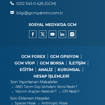
0212 345 0 426 (GCM)
bilgi@gcmyatirim.com.tr
SOSYAL MEDYA’DA GCM
GCM FOREX
GCM OPSIYON
GCM VİOP
GCM BORSA
İLETİŞİM
EĞİTİM
ANALİZ
KURUMSAL
HESAP İŞLEMLERİ
Son Yayınlanan Makaleler
ABD Tarım Dışı İstihdam Verisi Nedir?
Yatırım Araçları Nelerdir?
CPI Nedir?
Son Eklenen Hisseler
Spacex Hisse
Anthropic Hisse