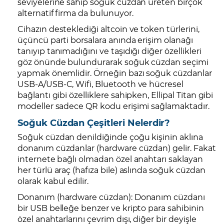
seviyelerine sahip soğuk cüzdan üreten birçok
alternatif firma da bulunuyor.
Cihazın desteklediği altcoin ve token türlerini,
üçüncü parti borsalara anında erişim olanağı
tanıyıp tanımadığını ve taşıdığı diğer özellikleri
göz önünde bulundurarak soğuk cüzdan seçimi
yapmak önemlidir. Örneğin bazı soğuk cüzdanlar
USB-A/USB-C, Wifi, Bluetooth ve hücresel
bağlantı gibi özelliklere sahipken, Ellipal Titan gibi
modeller sadece QR kodu erişimi sağlamaktadır.
Soğuk Cüzdan Çeşitleri Nelerdir?
Soğuk cüzdan denildiğinde çoğu kişinin aklına
donanım cüzdanlar (hardware cüzdan) gelir. Fakat
internete bağlı olmadan özel anahtarı saklayan
her türlü araç (hafıza bile) aslında soğuk cüzdan
olarak kabul edilir.
Donanım (hardware cüzdan): Donanım cüzdanı
bir USB belleğe benzer ve kripto para sahibinin
özel anahtarlarını çevrim dışı, diğer bir deyişle