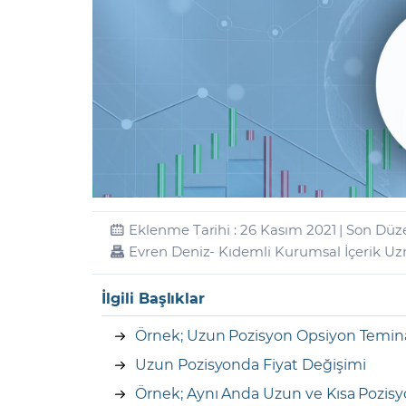
Zarar Olasılığınız
Forex Nedir?
İŞLEM PLATFORMLARI
Yurt Dışı Bilanço Takvimi
Yurt İçi
Sorularla Borsa
Finans Sözlüğü
Yasal Bildirimler
Para Güvenliği ve
Borsa Nedir
Model Portföy
S
GCM Trader Eğitim Videoları
GCM 
Eklenme Tarihi : 26 Kasım 2021 | Son Düz
Evren Deniz
- Kıdemli Kurumsal İçerik U
İlgili Başlıklar
Örnek; Uzun Pozisyon Opsiyon Temin
Uzun Pozisyonda Fiyat Değişimi
Örnek; Aynı Anda Uzun ve Kısa Pozi