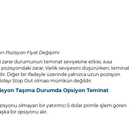
n Pozisyon Fiyat Değişimi
i zarar durumunun teminat seviyesine etkisi,
kısa
ozisyondaki zarar, Varlık seviyesini düşürürken, temina
r. Diğer bir ifadeyle üzerinde yalnızca uzun pozisyon
 dolayı Stop Out olması mümkün değildir.
zisyon Taşıma Durumda Opsiyon Teminat
zisyonu olmayan bir yatırımcı 5 dolar primle işlem gören
şka bir opsiyonu alır.