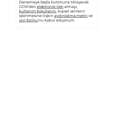
Denemeye başla butonuna tıklayarak
GCM'den
elektronik ileti
almayı,
kullanım koşullarını
, kişisel verilerin
işlenmesine ilişkin
aydınlatma metni
ve
izin formu
'nu kabul ediyorum.