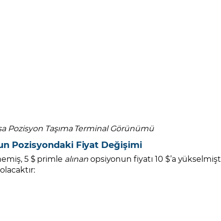
sa Pozisyon Taşıma Terminal Görünümü
un Pozisyondaki Fiyat Değişimi
emiş, 5 $ primle
alınan
opsiyonun fiyatı 10 $’a yükselmişti
lacaktır: