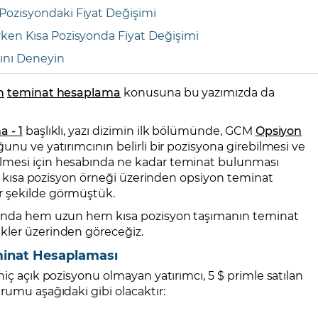
Pozisyondaki Fiyat Değişimi
rken Kısa Pozisyonda Fiyat Değişimi
ını Deneyin
n
teminat hesaplama
konusuna bu yazımızda da
 - 1
başlıklı, yazı dizimin ilk bölümünde, GCM
Opsiyon
unu ve yatırımcının belirli bir pozisyona girebilmesi ve
lmesi için hesabında ne kadar teminat bulunması
çık kısa pozisyon örneği üzerinden opsiyon teminat
r şekilde görmüştük.
ı anda hem uzun hem kısa pozisyon taşımanın teminat
kler üzerinden göreceğiz.
minat Hesaplaması
hiç açık pozisyonu olmayan yatırımcı, 5 $ primle satılan
rumu aşağıdaki gibi olacaktır: