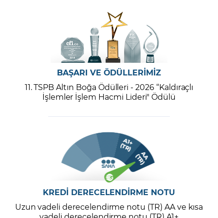
BAŞARI VE ÖDÜLLERİMİZ
11. TSPB Altın Boğa Ödülleri - 2026 “Kaldıraçlı
İşlemler İşlem Hacmi Lideri" Ödülü
KREDİ DERECELENDİRME NOTU
Uzun vadeli derecelendirme notu (TR) AA ve kısa
vadeli derecelendirme notu (TR) A1+