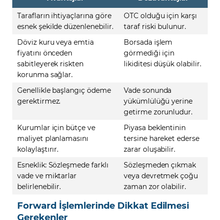
Tarafların ihtiyaçlarına göre
OTC olduğu için karşı
esnek şekilde düzenlenebilir.
taraf riski bulunur.
Döviz kuru veya emtia
Borsada işlem
fiyatını önceden
görmediği için
sabitleyerek riskten
likiditesi düşük olabilir.
korunma sağlar.
Genellikle başlangıç ödeme
Vade sonunda
gerektirmez.
yükümlülüğü yerine
getirme zorunludur.
Kurumlar için bütçe ve
Piyasa beklentinin
maliyet planlamasını
tersine hareket ederse
kolaylaştırır.
zarar oluşabilir.
Esneklik: Sözleşmede farklı
Sözleşmeden çıkmak
vade ve miktarlar
veya devretmek çoğu
belirlenebilir.
zaman zor olabilir.
Forward İşlemlerinde Dikkat Edilmesi
Gerekenler