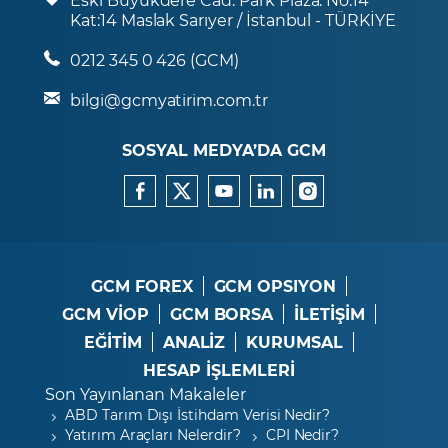
Kat:14 Maslak Sarıyer / İstanbul - TÜRKİYE
0212 345 0 426 (GCM)
bilgi@gcmyatirim.com.tr
SOSYAL MEDYA’DA GCM
GCM FOREX
GCM OPSIYON
GCM VİOP
GCM BORSA
İLETİŞİM
EĞİTİM
ANALİZ
KURUMSAL
HESAP İŞLEMLERİ
Son Yayınlanan Makaleler
ABD Tarım Dışı İstihdam Verisi Nedir?
Yatırım Araçları Nelerdir?
CPI Nedir?