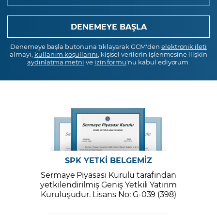
Denemeye başla butonuna tıklayarak GCM'den
elektronik ileti
almayı,
kullanım koşullarını
, kişisel verilerin işlenmesine ilişkin
aydınlatma metni
ve
izin formu
'nu kabul ediyorum.
SPK YETKİ BELGEMİZ
Sermaye Piyasası Kurulu tarafından
yetkilendirilmiş Geniş Yetkili Yatırım
Kuruluşudur. Lisans No: G-039 (398)