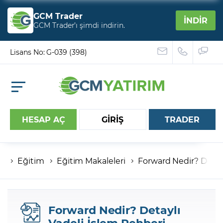
GCM Trader
İNDİR
GCM Trader’ı şimdi indirin.
Lisans No: G-039 (398)
HESAP AÇ
GİRİŞ
TRADER
Eğitim
Eğitim Makaleleri
Forward Nedir? Detayl
Hesap numaranız
Şifreniz
Forward Nedir? Detaylı
Vadeli İşlem Rehberi