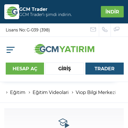
GCM Trader
İNDİR
GCM Trader’ı şimdi indirin.
Lisans No: G-039 (398)
HESAP AÇ
GİRİŞ
TRADER
Eğitim
Eğitim Videolari
Viop Bilgi Merkezi
Hesap numaranız
Şifreniz