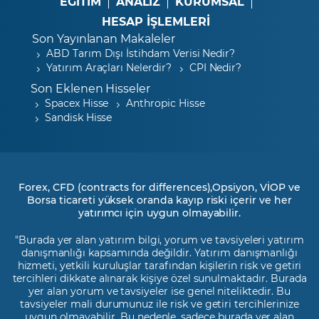
EĞİTİM
ANALİZ
KURUMSAL
HESAP İŞLEMLERİ
Son Yayınlanan Makaleler
ABD Tarım Dışı İstihdam Verisi Nedir?
Yatırım Araçları Nelerdir?
CPI Nedir?
Son Eklenen Hisseler
Spacex Hisse
Anthropic Hisse
Sandisk Hisse
Forex, CFD (contracts for differences),Opsiyon, VİOP ve
Borsa ticareti yüksek oranda kayıp riski içerir ve her
yatırımcı için uygun olmayabilir.
"Burada yer alan yatırım bilgi, yorum ve tavsiyeleri yatırım
danışmanlığı kapsamında değildir. Yatırım danışmanlığı
hizmeti, yetkili kuruluşlar tarafından kişilerin risk ve getiri
tercihleri dikkate alınarak kişiye özel sunulmaktadır. Burada
yer alan yorum ve tavsiyeler ise genel niteliktedir. Bu
tavsiyeler mali durumunuz ile risk ve getiri tercihlerinize
uygun olmayabilir. Bu nedenle, sadece burada yer alan