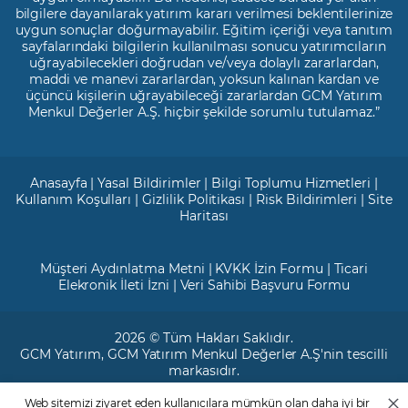
bilgilere dayanılarak yatırım kararı verilmesi beklentilerinize
uygun sonuçlar doğurmayabilir. Eğitim içeriği veya tanıtım
sayfalarındaki bilgilerin kullanılması sonucu yatırımcıların
uğrayabilecekleri doğrudan ve/veya dolaylı zararlardan,
maddi ve manevi zararlardan, yoksun kalınan kardan ve
üçüncü kişilerin uğrayabileceği zararlardan GCM Yatırım
Menkul Değerler A.Ş. hiçbir şekilde sorumlu tutulamaz.”
Anasayfa
|
Yasal Bildirimler
|
Bilgi Toplumu Hizmetleri
|
Kullanım Koşulları
|
Gizlilik Politikası
|
Risk Bildirimleri
|
Site
Haritası
Müşteri Aydınlatma Metni
|
KVKK İzin Formu
|
Ticari
Elekronik İleti İzni
|
Veri Sahibi Başvuru Formu
2026 © Tüm Hakları Saklıdır.
GCM Yatırım
, GCM Yatırım Menkul Değerler A.Ş'nin tescilli
markasıdır.
Web sitemizi ziyaret eden kullanıcılara mümkün olan daha iyi bir
Ticari Sicil No: 799649