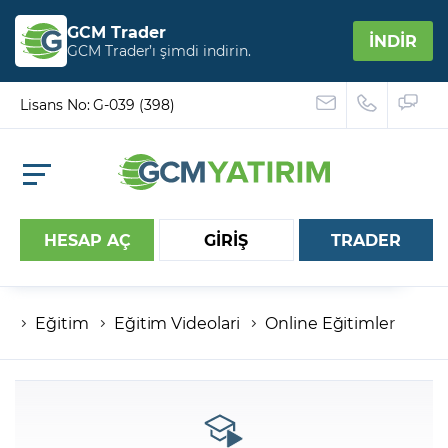
GCM Trader
İNDİR
GCM Trader’ı şimdi indirin.
Lisans No: G-039 (398)
HESAP AÇ
GİRİŞ
TRADER
Eğitim
Eğitim Videolari
Online Eğitimler
Hesap numaranız
Şifreniz