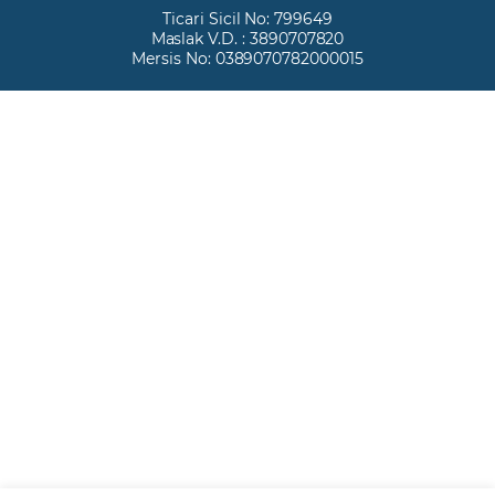
Ticari Sicil No: 799649
Maslak V.D. : 3890707820
Mersis No: 0389070782000015