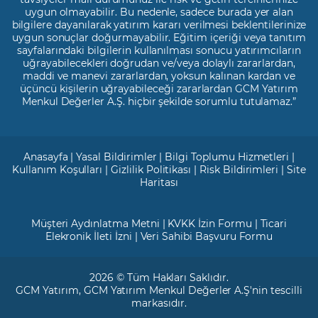
uygun olmayabilir. Bu nedenle, sadece burada yer alan
bilgilere dayanılarak yatırım kararı verilmesi beklentilerinize
uygun sonuçlar doğurmayabilir. Eğitim içeriği veya tanıtım
sayfalarındaki bilgilerin kullanılması sonucu yatırımcıların
uğrayabilecekleri doğrudan ve/veya dolaylı zararlardan,
maddi ve manevi zararlardan, yoksun kalınan kardan ve
üçüncü kişilerin uğrayabileceği zararlardan GCM Yatırım
Menkul Değerler A.Ş. hiçbir şekilde sorumlu tutulamaz.”
Anasayfa
|
Yasal Bildirimler
|
Bilgi Toplumu Hizmetleri
|
Kullanım Koşulları
|
Gizlilik Politikası
|
Risk Bildirimleri
|
Site
Haritası
Müşteri Aydınlatma Metni
|
KVKK İzin Formu
|
Ticari
Elekronik İleti İzni
|
Veri Sahibi Başvuru Formu
2026 © Tüm Hakları Saklıdır.
GCM Yatırım
, GCM Yatırım Menkul Değerler A.Ş'nin tescilli
markasıdır.