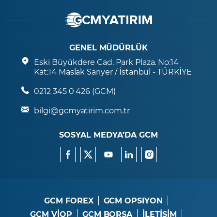
GENEL MÜDÜRLÜK
Eski Büyükdere Cad. Park Plaza. No:14
Kat:14 Maslak Sarıyer / İstanbul - TÜRKİYE
0212 345 0 426 (GCM)
bilgi@gcmyatirim.com.tr
SOSYAL MEDYA’DA GCM
GCM FOREX
GCM OPSIYON
GCM VİOP
GCM BORSA
İLETİŞİM