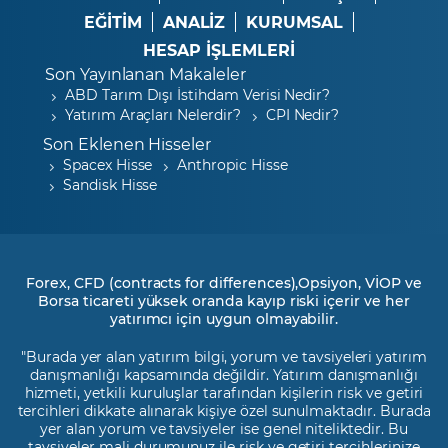
EĞİTİM
ANALİZ
KURUMSAL
HESAP İŞLEMLERİ
Son Yayınlanan Makaleler
ABD Tarım Dışı İstihdam Verisi Nedir?
Yatırım Araçları Nelerdir?
CPI Nedir?
Son Eklenen Hisseler
Spacex Hisse
Anthropic Hisse
Sandisk Hisse
Forex, CFD (contracts for differences),Opsiyon, VİOP ve
Borsa ticareti yüksek oranda kayıp riski içerir ve her
yatırımcı için uygun olmayabilir.
"Burada yer alan yatırım bilgi, yorum ve tavsiyeleri yatırım
danışmanlığı kapsamında değildir. Yatırım danışmanlığı
hizmeti, yetkili kuruluşlar tarafından kişilerin risk ve getiri
tercihleri dikkate alınarak kişiye özel sunulmaktadır. Burada
yer alan yorum ve tavsiyeler ise genel niteliktedir. Bu
tavsiyeler mali durumunuz ile risk ve getiri tercihlerinize