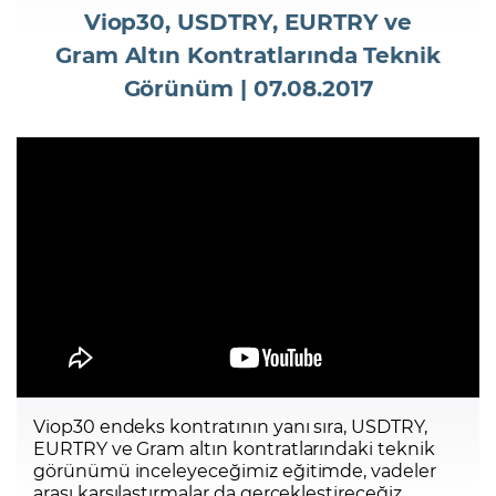
Viop30, USDTRY, EURTRY ve
Gram Altın Kontratlarında Teknik
Şifremi Unuttum
Görünüm | 07.08.2017
Viop30 endeks kontratının yanı sıra, USDTRY,
EURTRY ve Gram altın kontratlarındaki teknik
görünümü inceleyeceğimiz eğitimde, vadeler
arası karşılaştırmalar da gerçekleştireceğiz.