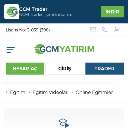
GCM Trader
İNDİR
GCM Trader’ı şimdi indirin.
Lisans No: G-039 (398)
HESAP AÇ
GİRİŞ
TRADER
Eğitim
Eğitim Videolari
Online Eğitimler
Hesap numaranız
Şifreniz