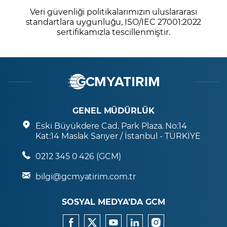
Veri güvenliği politikalarımızın uluslararası
standartlara uygunluğu, ISO/IEC 27001:2022
sertifikamızla tescillenmiştir.
GENEL MÜDÜRLÜK
Eski Büyükdere Cad. Park Plaza. No:14
Kat:14 Maslak Sarıyer / İstanbul - TÜRKİYE
0212 345 0 426 (GCM)
bilgi@gcmyatirim.com.tr
SOSYAL MEDYA’DA GCM