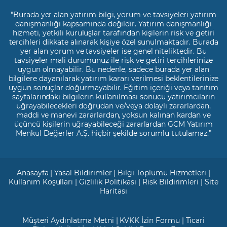
"Burada yer alan yatırım bilgi, yorum ve tavsiyeleri yatırım
danışmanlığı kapsamında değildir. Yatırım danışmanlığı
hizmeti, yetkili kuruluşlar tarafından kişilerin risk ve getiri
tercihleri dikkate alınarak kişiye özel sunulmaktadır. Burada
yer alan yorum ve tavsiyeler ise genel niteliktedir. Bu
tavsiyeler mali durumunuz ile risk ve getiri tercihlerinize
uygun olmayabilir. Bu nedenle, sadece burada yer alan
bilgilere dayanılarak yatırım kararı verilmesi beklentilerinize
uygun sonuçlar doğurmayabilir. Eğitim içeriği veya tanıtım
sayfalarındaki bilgilerin kullanılması sonucu yatırımcıların
uğrayabilecekleri doğrudan ve/veya dolaylı zararlardan,
maddi ve manevi zararlardan, yoksun kalınan kardan ve
üçüncü kişilerin uğrayabileceği zararlardan GCM Yatırım
Menkul Değerler A.Ş. hiçbir şekilde sorumlu tutulamaz.”
Anasayfa
|
Yasal Bildirimler
|
Bilgi Toplumu Hizmetleri
|
Kullanım Koşulları
|
Gizlilik Politikası
|
Risk Bildirimleri
|
Site
Haritası
Müşteri Aydınlatma Metni
|
KVKK İzin Formu
|
Ticari