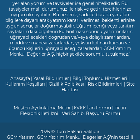
yer alan yorum ve tavsiyeler ise genel niteliktedir. Bu
tavsiyeler mali durumunuz ile risk ve getiri tercihlerinize
uygun olmayabilir. Bu nedenle, sadece burada yer alan
bilgilere dayanılarak yatırım kararı verilmesi beklentilerinize
uygun sonuçlar doğurmayabilir. Eğitim içeriği veya tanıtım
sayfalarındaki bilgilerin kullanılması sonucu yatırımcıların
uğrayabilecekleri doğrudan ve/veya dolaylı zararlardan,
maddi ve manevi zararlardan, yoksun kalınan kardan ve
üçüncü kişilerin uğrayabileceği zararlardan GCM Yatırım
Menkul Değerler A.Ş. hiçbir şekilde sorumlu tutulamaz.”
Anasayfa
|
Yasal Bildirimler
|
Bilgi Toplumu Hizmetleri
|
Kullanım Koşulları
|
Gizlilik Politikası
|
Risk Bildirimleri
|
Site
Haritası
Müşteri Aydınlatma Metni
|
KVKK İzin Formu
|
Ticari
Elekronik İleti İzni
|
Veri Sahibi Başvuru Formu
2026 © Tüm Hakları Saklıdır.
GCM Yatırım
, GCM Yatırım Menkul Değerler A.Ş'nin tescilli