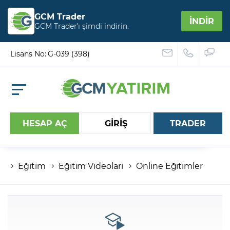
GCM Trader
İNDİR
GCM Trader’ı şimdi indirin.
Lisans No: G-039 (398)
HESAP AÇ
GİRİŞ
TRADER
Eğitim
Eğitim Videolari
Online Eğitimler
Hesap numaranız
Şifreniz