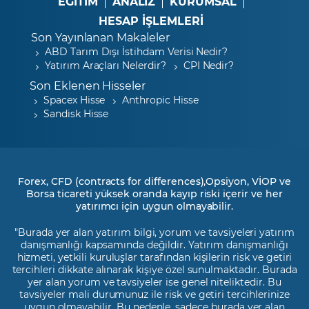
EĞİTİM
ANALİZ
KURUMSAL
HESAP İŞLEMLERİ
Son Yayınlanan Makaleler
ABD Tarım Dışı İstihdam Verisi Nedir?
Yatırım Araçları Nelerdir?
CPI Nedir?
Son Eklenen Hisseler
Spacex Hisse
Anthropic Hisse
Sandisk Hisse
Forex, CFD (contracts for differences),Opsiyon, VİOP ve
Borsa ticareti yüksek oranda kayıp riski içerir ve her
yatırımcı için uygun olmayabilir.
"Burada yer alan yatırım bilgi, yorum ve tavsiyeleri yatırım
danışmanlığı kapsamında değildir. Yatırım danışmanlığı
hizmeti, yetkili kuruluşlar tarafından kişilerin risk ve getiri
tercihleri dikkate alınarak kişiye özel sunulmaktadır. Burada
yer alan yorum ve tavsiyeler ise genel niteliktedir. Bu
tavsiyeler mali durumunuz ile risk ve getiri tercihlerinize
uygun olmayabilir. Bu nedenle, sadece burada yer alan