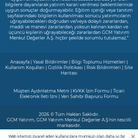
bilgilere dayanılarak yatırım kararı verilmesi beklentilerinize
uygun sonuçlar doğurmayabilir. Eğitim içeriği veya tanıtım
sayfalarındaki bilgilerin kullanılması sonucu yatırımcıların
uğrayabilecekleri doğrudan ve/veya dolaylı zararlardan,
maddi ve manevi zararlardan, yoksun kalınan kardan ve
üçüncü kişilerin uğrayabileceği zararlardan GCM Yatırım
Menkul Değerler A.Ş. hiçbir şekilde sorumlu tutulamaz.”
Anasayfa
|
Yasal Bildirimler
|
Bilgi Toplumu Hizmetleri
|
Kullanım Koşulları
|
Gizlilik Politikası
|
Risk Bildirimleri
|
Site
Haritası
Müşteri Aydınlatma Metni
|
KVKK İzin Formu
|
Ticari
Elekronik İleti İzni
|
Veri Sahibi Başvuru Formu
2026 © Tüm Hakları Saklıdır.
GCM Yatırım
, GCM Yatırım Menkul Değerler A.Ş'nin tescilli
markasıdır.
Web sitemizi ziyaret eden kullanıcılara mümkün olan daha iyi bir
Ticari Sicil No: 799649