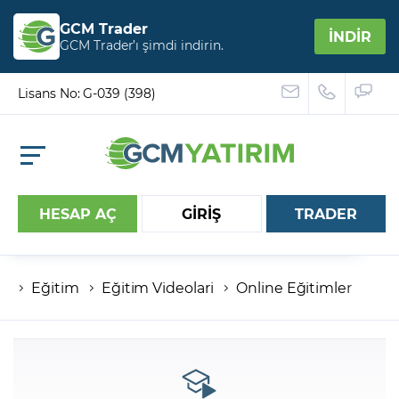
GCM Trader
İNDİR
GCM Trader’ı şimdi indirin.
Lisans No: G-039 (398)
HESAP AÇ
GİRİŞ
TRADER
Eğitim
Eğitim Videolari
Online Eğitimler
Hesap numaranız
Şifreniz