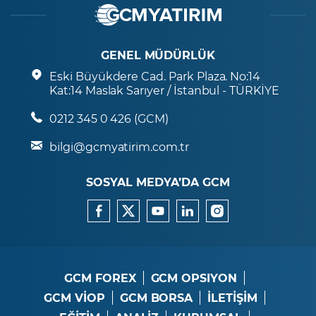
GENEL MÜDÜRLÜK
Eski Büyükdere Cad. Park Plaza. No:14
Kat:14 Maslak Sarıyer / İstanbul - TÜRKİYE
0212 345 0 426 (GCM)
bilgi@gcmyatirim.com.tr
SOSYAL MEDYA’DA GCM
GCM FOREX
GCM OPSIYON
GCM VİOP
GCM BORSA
İLETİŞİM