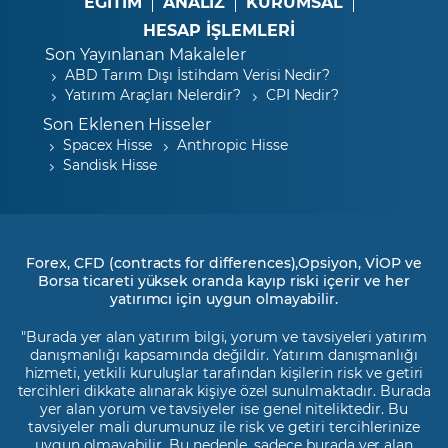
EĞİTİM
ANALİZ
KURUMSAL
HESAP İŞLEMLERİ
Son Yayınlanan Makaleler
ABD Tarım Dışı İstihdam Verisi Nedir?
Yatırım Araçları Nelerdir?
CPI Nedir?
Son Eklenen Hisseler
Spacex Hisse
Anthropic Hisse
Sandisk Hisse
Forex, CFD (contracts for differences),Opsiyon, VİOP ve
Borsa ticareti yüksek oranda kayıp riski içerir ve her
yatırımcı için uygun olmayabilir.
"Burada yer alan yatırım bilgi, yorum ve tavsiyeleri yatırım
danışmanlığı kapsamında değildir. Yatırım danışmanlığı
hizmeti, yetkili kuruluşlar tarafından kişilerin risk ve getiri
tercihleri dikkate alınarak kişiye özel sunulmaktadır. Burada
yer alan yorum ve tavsiyeler ise genel niteliktedir. Bu
tavsiyeler mali durumunuz ile risk ve getiri tercihlerinize
uygun olmayabilir. Bu nedenle, sadece burada yer alan