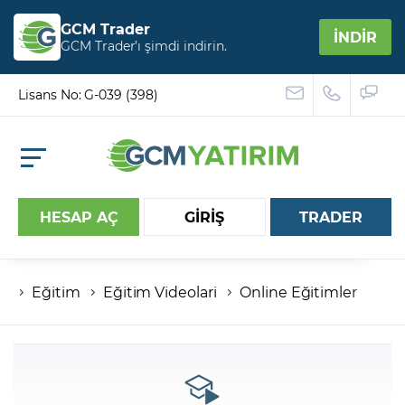
GCM Trader
İNDİR
GCM Trader’ı şimdi indirin.
Lisans No: G-039 (398)
HESAP AÇ
GİRİŞ
TRADER
Eğitim
Eğitim Videolari
Online Eğitimler
Hesap numaranız
Şifreniz