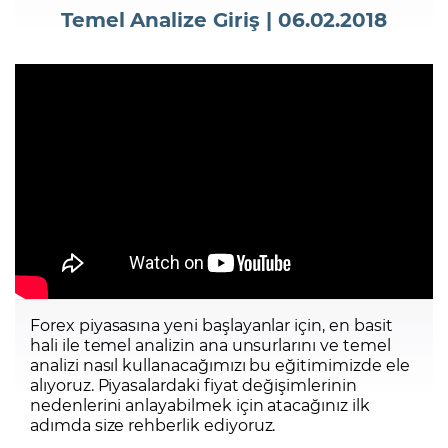
Temel Analize Giriş | 06.02.2018
Şifremi Unuttum
Forex piyasasına yeni başlayanlar için, en basit
hali ile temel analizin ana unsurlarını ve temel
analizi nasıl kullanacağımızı bu eğitimimizde ele
alıyoruz. Piyasalardaki fiyat değişimlerinin
nedenlerini anlayabilmek için atacağınız ilk
adımda size rehberlik ediyoruz.