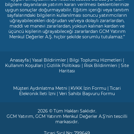
bilgilere dayanılarak yatırım kararı verilmesi beklentilerinize
uygun sonuçlar doğurmayabilir. Eğitim içeriği veya tanıtım
sayfalarındaki bilgilerin kullanılması sonucu yatırımcıların
uğrayabilecekleri doğrudan ve/veya dolaylı zararlardan,
maddi ve manevi zararlardan, yoksun kalınan kardan ve
üçüncü kişilerin uğrayabileceği zararlardan GCM Yatırım
Menkul Değerler A.Ş. hiçbir şekilde sorumlu tutulamaz.”
Anasayfa
|
Yasal Bildirimler
|
Bilgi Toplumu Hizmetleri
|
Kullanım Koşulları
|
Gizlilik Politikası
|
Risk Bildirimleri
|
Site
Haritası
Müşteri Aydınlatma Metni
|
KVKK İzin Formu
|
Ticari
Elekronik İleti İzni
|
Veri Sahibi Başvuru Formu
2026 © Tüm Hakları Saklıdır.
GCM Yatırım
, GCM Yatırım Menkul Değerler A.Ş'nin tescilli
markasıdır.
Ticari Sicil No: 799649