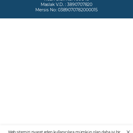
Maslak V.D. : 3890707820
Mersis No: 0389070782000015
Web sitemizi ziyaret eden kullanıcılara mümkün olan daha iyi bir