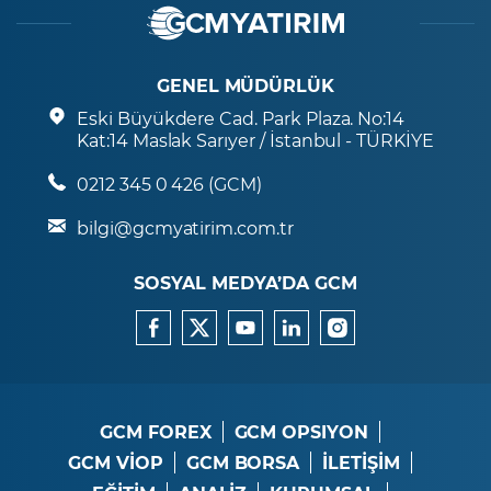
GENEL MÜDÜRLÜK
Eski Büyükdere Cad. Park Plaza. No:14
Kat:14 Maslak Sarıyer / İstanbul - TÜRKİYE
0212 345 0 426 (GCM)
bilgi@gcmyatirim.com.tr
SOSYAL MEDYA’DA GCM
GCM FOREX
GCM OPSIYON
GCM VİOP
GCM BORSA
İLETİŞİM